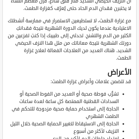
أن النزيف الحيضي الشديد مثار قلق شائع، فإن معظم النساء
لا يختبرن فقدان الدم الحاد حتى يُعرّف كغزارة الطمث.
مع غزارة الطمث، لا تستطيعين الاستمرار في ممارسة أنشطتك
الاعتيادية عندما يكون لديك الدورة الشهرية نتيجة فقدانكِ
الكثير من الدم والتشنج. تحدثي إلى طبيبك إذا كنتِ تفزعين من
دورتك الشهرية نتيجة معاناتك من مثل هذا النزف الحيضي
الشديد. هناك العديد من العلاجات الفعالة لعلاج غزارة
الطمث.
الأعراض
قد تتضمن علامات وأعراض غزارة الطمث:
تشرُّب فوطة صحية أو العديد من الفوط الصحية أو
السدادات القطنية الممتصة كل ساعة لعدة ساعات
الحاجة إلى استخدام حماية صحية مزدوجة للتحكم في
الطمث الشهري
الحاجة إلى الاستيقاظ لتغيير الحماية الصحية خلال الليل
النزيف لأكثر من أسبوع
امتداد جلطات الدم لأكبر من الربع