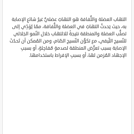
التهاب العضلة واللُّفافة هو التهابٌ عضليٌّ غيرُ شائعِ الإصابة
به، حيث يَحدثُ التهابٌ في العضلة واللُّفافة، ممّا يُؤدِّي إلى
تصلُّب العضلة والمنطقة نتيجةً للالتهاب خلال النّمو الخِلالي
للنّسيج اللِّيفي، مع تكوُّن النّسيج الضّام، ومن المُمكن أن تَحدُثَ
الإصابة بسبب تعرُّض المنطقة لصدمةٍ مُفاجِئةٍ، أو بسببِ
الإجهاد المُزمن لها، أو بسببِ الإفراط باستخدامها.