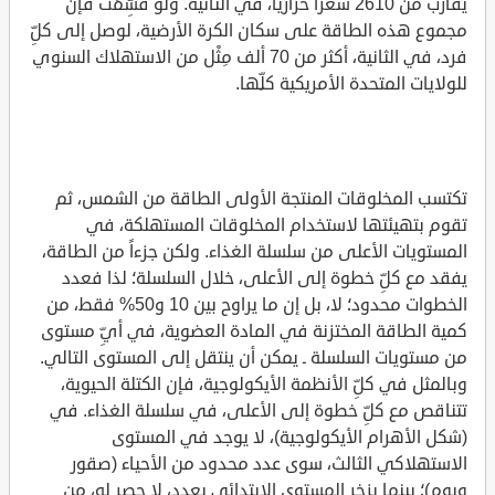
يقارب من 2610 سعراً حرارياً، في الثانية. ولو قُسِّمَت فإن
مجموع هذه الطاقة على سكان الكرة الأرضية، لوصل إلى كلِّ
فرد، في الثانية، أكثر من 70 ألف مِثْل من الاستهلاك السنوي
للولايات المتحدة الأمريكية كلِّها.
تكتسب المخلوقات المنتجة الأولى الطاقة من الشمس، ثم
تقوم بتهيئتها لاستخدام المخلوقات المستهلكة، في
المستويات الأعلى من سلسلة الغذاء. ولكن جزءاً من الطاقة،
يفقد مع كلِّ خطوة إلى الأعلى، خلال السلسلة؛ لذا فعدد
الخطوات محدود؛ لا، بل إن ما يراوح بين 10 و50% فقط، من
كمية الطاقة المختزنة في المادة العضوية، في أيِّ مستوى
من مستويات السلسلة ـ يمكن أن ينتقل إلى المستوى التالي.
وبالمثل في كلِّ الأنظمة الأيكولوجية، فإن الكتلة الحيوية،
تتناقص مع كلِّ خطوة إلى الأعلى، في سلسلة الغذاء. في
(شكل الأهرام الأيكولوجية)، لا يوجد في المستوى
الاستهلاكي الثالث، سوى عدد محدود من الأحياء (صقور
وبوم)؛ بينما يزخر المستوى الابتدائي بعدد، لا حصر له، من