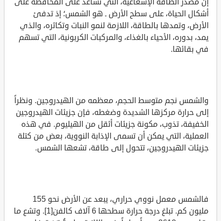
إن مصدر الطاقة الإشعاعية، التي تساعد على المحافظة على
أشكال الحياة، على سطح الأرض ـ هو الشمس؛ إذ تدفئ
الأرض، وتمدها بالطاقة، اللازمة لنمو النبات وتكاثره، والذي
يمد، بدوره، الأحياء بالغذاء، والمركبات الكربونية، التي تسهم
في بقائها.
والشمس نجم متوسط الحجم، معظمه من الهيدروجين. ونظراً
إلى حرارة مركزها الشديدة وضغطه، فإن جزيئات الهيدروجين
الخفيفة، تذوب، مكونة جزيئات أثقل من الهيليوم. في هذه
العملية، التي يمكن أن تسمى الإذابة النووية، بعض من كتلة
جزيئات الهيدروجين، تتحول إلى طاقة، تشعها الشمس.
فالشمس معمل نووي حراري، يبعد عن الأرض نحو 155
مليون كم. تبلغ درجة حرارة سطحها 6 آلاف كالفن[1]. وتشع ما