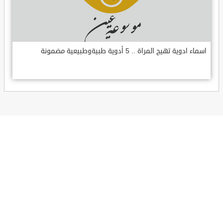
اسماء ادوية تهيج المراة .. 5 أدوية طبيةوطبيعية مضمونة