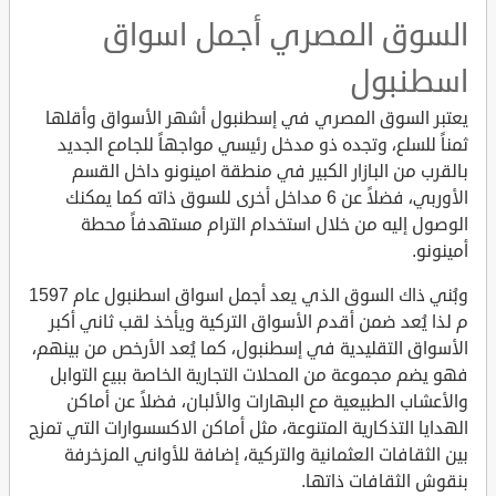
السوق المصري أجمل اسواق
اسطنبول
يعتبر السوق المصري في إسطنبول أشهر الأسواق وأقلها
ثمناً للسلع، وتجده ذو مدخل رئيسي مواجهاً للجامع الجديد
بالقرب من البازار الكبير في منطقة امينونو داخل القسم
الأوربي، فضلاً عن 6 مداخل أخرى للسوق ذاته كما يمكنك
الوصول إليه من خلال استخدام الترام مستهدفاً محطة
أمينونو.
وبُني ذاك السوق الذي يعد أجمل اسواق اسطنبول عام 1597
م لذا يُعد ضمن أقدم الأسواق التركية ويأخذ لقب ثاني أكبر
الأسواق التقليدية في إسطنبول، كما يُعد الأرخص من بينهم،
فهو يضم مجموعة من المحلات التجارية الخاصة ببيع التوابل
والأعشاب الطبيعية مع البهارات والألبان، فضلاً عن أماكن
الهدايا التذكارية المتنوعة، مثل أماكن الاكسسوارات التي تمزج
بين الثقافات العثمانية والتركية، إضافة للأواني المزخرفة
بنقوش الثقافات ذاتها.