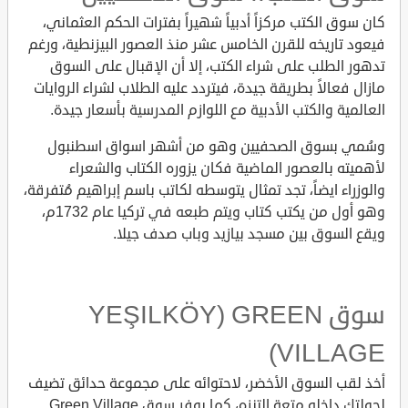
كان سوق الكتب مركزاً أدبياً شهيراً بفترات الحكم العثماني،
فيعود تاريخه للقرن الخامس عشر منذ العصور البيزنطية، ورغم
تدهور الطلب على شراء الكتب، إلا أن الإقبال على السوق
مازال فعالاً بطريقة جيدة، فيتردد عليه الطلاب لشراء الروايات
العالمية والكتب الأدبية مع اللوازم المدرسية بأسعار جيدة.
وسُمي بسوق الصحفيين وهو من أشهر اسواق اسطنبول
لأهميته بالعصور الماضية فكان يزوره الكتاب والشعراء
والوزراء ايضاً، تجد تمثال يتوسطه لكاتب باسم إبراهيم مُتفرقة،
وهو أول من يكتب كتاب ويتم طبعه في تركيا عام 1732م،
ويقع السوق بين مسجد بيازيد وباب صدف جيلا.
سوق YEŞILKÖY) GREEN
VILLAGE)
أخذ لقب السوق الأخضر، لاحتوائه على مجموعة حدائق تضيف
لجولتك داخله متعة التنزه، كما يوفر سوق Green Village