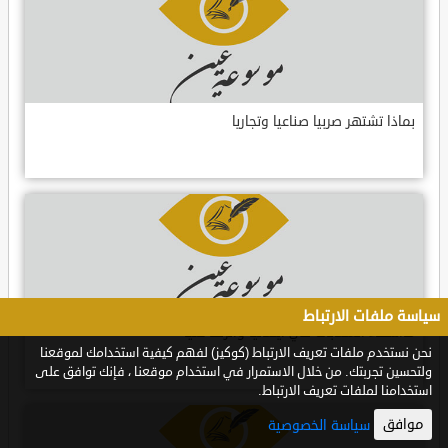
بماذا تشتهر صربيا صناعيا وتجاريا
سياسة ملفات الارتباط
ماأسماء العصابات في ايطاليا وأثرها عليا
نحن نستخدم ملفات تعريف الارتباط (كوكيز) لفهم كيفية استخدامك لموقعنا
ولتحسين تجربتك. من خلال الاستمرار في استخدام موقعنا ، فإنك توافق على
استخدامنا لملفات تعريف الارتباط.
موافق
سياسة الخصوصية