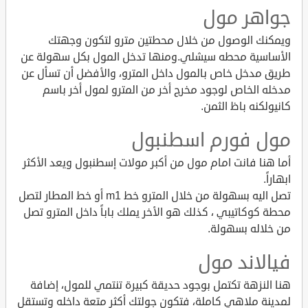
جواهر مول
ويمكنك الوصول من خلال محطتين مترو لتكون وجهتك
الأساسية محطه سيشلي.ومنها تدخل المول بكل سهولة عن
طريق مدخل خاص بالمول داخل المترو، والأفضل أن تسأل عن
مدخله الخاص لوجود مخرج أخر من المترو لمول أخر باسم
كانيولكنه باظ الثمن.
مول فورم اسطنبول
أما هنا فانت امام مول من أكبر مولات إسطنبول ويعد الأكثر
ابهاراً.
تصل اليه بسهولة من خلال المترو خط m1 أو خط المطار لتصل
محطة كوكاتيبي ، كذلك هو الأخر يملك باباً داخل المترو تصل
من خلاله بسهولة.
فيالاند مول
هنا النزهة تكتمل بوجود حديقة كبيرة تنتمي للمول، إضافة
لمدينة ملاهي كاملة، فتكون جولتك أكثر متعة داخله وتستقل