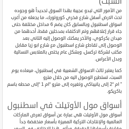
السبت)
من الأمور التي تبدو عجيبة بهذا السوق تحديداً هو وجوده
تحت الارض أسفل شارع فخري كوروتورك، ما يجعله من أغرب
اسواق اسطنبول وبالسابق كان يضم 6 مداخل مختلفة حتى
جاء قرار إغلاقهم وتم الاكتفاء بمدخلين فقط، أحدهما من
ميدان بكركوي، والأخر يمكنك الوصول إليه الثاني بعد
الوصول إلى تقاطع شارع اسطنبول مع شارع ابو زيا مقابل
مكتب لشركة تركسل، وبشكل عام يختص بالملابس النسائية
وبدل الأعراس.
كما يعتبر ثالث الاسواق الشعبية في إسطنبول، ميعاده يوم
السبت، تستطيع الوصول اليه من خلال مترو
” ام “2 إلى يانيباكي وتغيره إلى مترو “ام 1 “إلى محطه باسم
باكريكو.
أسواق مول الأوتيلت في اسطنبول
أسواق مول الأوتيلت هي عبارة عن أسواق تعرض الماركات
العالمية والإنتاجات التركية المميزة بأسعار منخفضة جداً
مقارنة بأسعارها الحقيقة، ويأتي هذا الاختلاف في السعر