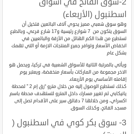
2-سوق الفاتح في اسواق
اسطنبول (الأربعاء)
وهو سوق شعبي مميز يحوي آلاف البائعين فتخيل أن
السوق يتكون من 7 شوارع رئيسية و17 شارع فرعي، وبالطبع
تستطيع من هذا الكم الهائل من الأزقة والبائعيين في
انخفاض الأسعار وتوافر جميع المنتجات الازمة أو التي تهمك
بشكل عام
ويأتي بالمرتبة الثانية للأسواق الشعبية في تركيا، ويحمل هو
الاخر مجموعة من الماركات بأسعار منخفضة، ويعتبر يوم
إقامته الأساسي يوم الأربعاء.
كذلك تستطيع الوصول إليه من خلال مترو “رق إم 2 ” لمحطة
يانيكابي ثم تغيير مسارك داخل المترو لتستهدف محطة باسم
اكسراي، ومن خلالها 7 دقائق سير على الأقدام تصل إلى
مسجد الفاتح، وكذلك السوق.
3- سوق بكر كوي في اسطنبول (