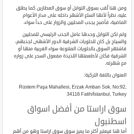
ومن هنا لُقب بسوق التوابل أو سوق العطارين كما يطلق
عليه، نظراً لأنها السلع الأشهر داخله على مدار الأعوام
الماضية، فأصبح يجذب المحليين والزوار على حداً سواء.
ولم تكن التوابل وحدها عامل الجذب الرئيسي للمحليين
والسياح بل كان للحلويات الشرقية الدور الأشهى لجذبهم،
فاشتهر السوق بالحلويات المتنوعة سواء الغربية منها أو
الشرقية فكان لأطعمتها اللذيذة مفعول السحر على زواره
مع شهرته.
العنوان باللغة التركية:
Rüstem Paşa Mahallesi, Erzak Ambarı Sok. No:92,
34116 Fatih/İstanbul, Turkey
سوق اراستا من أفضل اسواق
اسطنبول
أما هنا فيعتبر أكثر ما يميز سوق سوق اراستا وهو من أهم