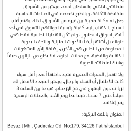
منطقتي لالالي والسلطان أحمد، ويعتبر من الأسواق
منخفضة التكلفة، وبالطبع تخصصه في الصناعات النحاسية
جعل له مكانة مميزة بين غيره من الأسواق، لذلك يهتم أغلب
السياح بالذهاب إليه، كقبلة رئيسية لجوالتهم للتسوق في أحد
أشهر اسواق اسطنبول، ولم تكن الهدايا النحاسية فقط هي
عنوانه بل أشتهر أيضاً بالأدوات المنزلية والتحف اليدوية
المصنوعة من النحاس هي الأخرى، إضافة إلأى المشغولات
الذهبية والفضية، مع محلات الجلود، فلا يخلو من الزائرين صيفاً
وشتاءً لمنطقته الحيوية.
ولا تهمل الممرات الصغيرة فتجد داخلها أسعار أقل سواء
كانت للأطفال أو النساء والرجال، ويعتبر الميعاد الأفضل لك
لزيارته دون الوقوع في فخ الإزدحام، هو ما بين الساعة 8
صباحاً حتى 7 مساءً، فيما عدا يوم الأحد والعطلات الرسمية
يتم إغلاقه.
العنوان باللغة التركية:
Beyazıt Mh., Çadırcılar Cd. No:179, 34126 Fatih/İstanbul