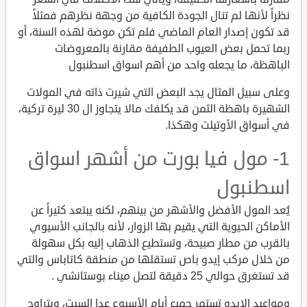
نظراً لأنها لم تنال الجودة الكافية من وجهة نظرهم فمثلاً
قد تكون إصدار العام الماضي فلم تكن موضة لهذه السنة، أو
ربما تحمل بعض العيوب الطفيفة مقارنة بالمعروضات
الباهظة، ما يجعله واحد من أهم اسواق اسطنبول
وعلى سبيل المثال يجد البعض التي شيرت ذاته في المولات
الشهيرة باهظة الثمن قد يكلفك مالا يتجاوز ال 30 ليرة تركية،
في أسواق الأوتيلت وهكذا.
1- مول فيا بورت من أشهر اسواق
اسطنبول
يُعد المول الأفضل والأشهر من بينهم، لكنه يبتعد كثيراً عن
الأماكن الحيوية التي يقيم بها الزوار، لأنه بالجانب الأسيوي
بالقرب من مطار صبيحة، وتستطيع الذهاب إليه بكل سهولة
من خلال مركب إيدو باص تستقلها من منطقة كاتاباس والتي
قد تستغرق حوالي 25 دقيقة لتصل ميناء بوستانشي .
ومواعيد الايدو تستمر جميع أيام الأسبوع عدا السبت، ويتراوح