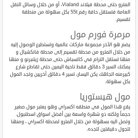
المترو حتى محطة فيلاند Vialand، أو من خلال وسائل النقل
العامة فتستقل حافة رقم 55t بكل سهولة من منطقة
تقسيم.
مرمرة فورم مول
يضم هو الأخر مجموعة ماركات عالمية وتستطيع الوصول إليه
من خلال المترو من محطة تقسيم إلى محطة فانكشيال و
منها تستقل الترام في كاتسباش حتى محطة زيتنبرنو و منها
يمكنك السير 3 دقائق فقط ناحية اليمين حتى تقاطع شارع
كبيرمنه اتجاهك يكن اليسار، تسير 4 دقائق أخريين وتجد المول
بكل سهولة.
مول هيستوريا
يقع هذا المول في منطقه اكسراي وهو يعتبر مول صغير
حجماً ولكنه ذو شهرة واسعة بين أفضل اسواق اسطنبول.
وتصل اليه بسهولة من خلال المترو لمحطة اكسراي ، ومنها
تتجول دقيقتين لتجده.