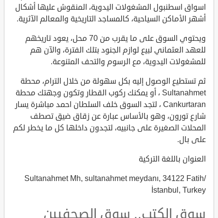
اسواق اسطنبول المشغولات اليدوية، المنقوش عليها أشكال
أشهر الأماكن السياحية، كالمساجد التاريخية والمعالم الآثرية.
ويحتوي السوق على ما يقرب من 70 محل، يعود تاريخهم
للعهد العثماني لبيع لوازم الجنود بتلك الفترة، والآن هم
للمشغولات اليدوية، مع الرسوم والتحف المتنوعة.
ثم تستطيع الوصول إليه بكل سهولة من خلال الترام، محطة
Sultanahmet ، أو يمكنك ركوب القطار وتكون وجهتك محطة
Cankurtaran ، لتجد السوق خلف السلطان احمد مباشرة يسار
شارع تورون، وهو بالأساس عبارة عن زقاق ضيق تصطف
المحلات الصغيرة على جانبيه، لتجدون داخلها كل ما يخطر لكم
على بال.
العنوان باللغة التركية
Sultanahmet Mh, sultanahmet meydanı, 34122 Fatih/
İstanbul, Turkey
سوق الكتب.. سوق الصحفيين