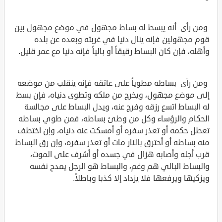
ومن رأى أنه يبسط له بساط مجهول في موضع مجهول بين
قوم مجهولين فإنه ينال دنيا في غربته وبعده عن بلده
وأهله، فإن كان البساط رقيقاً أو بالياً فإنه دنيا مع عمر قليل.
ومن رأى بساطه مطوياً على عاتقه فإنه ينقلب من موضعه
إلى موضع مجهول، ويخرج من ملكه وتطوى دنياه، فإن بسط
له البساط اتسع رزقه وفرج عنه، ويدل البساط على مجالسة
الحكام والرؤساء وكل من وطئ بساطه، فمن طوي بساطه
تعطل حكمه أو تعذر سفره أو أمسكت عنه دنياه، وإن اختطف
منه بساطه أو أحترق بالنار مات أو تعذر سفره، وإن رق البساط
قرب أجله وأصابه هزال في جسده أو أشرف على الموت،
والبساط البالي هم وغم، والبساط هو الرجل يمدح نفسه
ويزكيها ويرفعها فلا يزداد إلا كذبا وباطلاً.