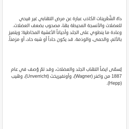
داءُ الشَّعْرينات الكاذب عبارة عن مرض التهابي غير قيحي
للعضلات والأنسجة المحيطة بها، مصحوب بضعف العضلات.
وعادة ما ينطوي على الجلد وأحياناً الأغشية المخاطية؛ ويتميز
بالألم، والحمى، والوذمة. قد يكون حاداً أو شبه حاد، أو مزمناً.
يُسمّى ايضاً التهاب الجلد والعضلات، وقد تمّ وُصف في عام
1887 من واغنر (Wagner)، وأونفيريخت (Unverricht)، وهيب
(Hepp).