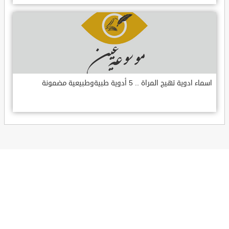
اسماء ادوية تهيج المراة .. 5 أدوية طبيةوطبيعية مضمونة