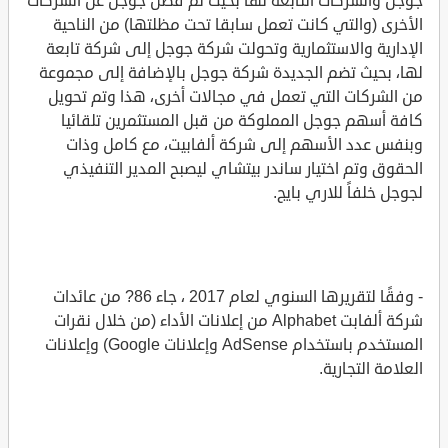
جوجل والشركات التابعة لها بحيث تم فصل جوجل عن الشركات
الأخرى (والتي كانت تعمل سابقا تحت مظلتها) من الناحية
الإدارية والاستثمارية وتحولت شركة جوجل إلى شركة تابعة
لها، بحيث تضم الجديدة شركة جوجل بالإضافة إلى مجموعة
من الشركات التي تعمل في مجالات أخرى، هذا وتم تحويل
كافة أسهم جوجل المملوكة من قبل المستثمرين تلقائيا
وبنفس عدد الأسهم إلى شركة ألفابيت، مع كامل وذات
الحقوق وتم اختيار ساندر بيتشاي ليصبح المدير التنفيذي
لجوجل خلفاً للاري بايج.
- وفقًا لتقريرها السنوي لعام 2017 ، جاء 86? من عائدات
شركة ألفابت Alphabet من إعلانات الأداء (من خلال نقرات
المستخدم باستخدام AdSense وإعلانات Google) وإعلانات
العلامة التجارية.