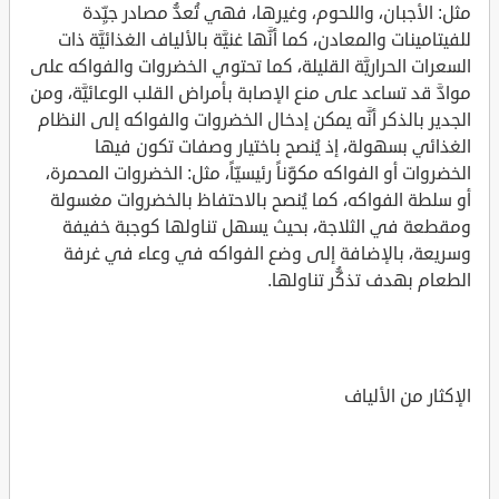
مثل: الأجبان، واللحوم، وغيرها، فهي تُعدُّ مصادر جيِّدة
للفيتامينات والمعادن، كما أنَّها غنيَّة بالألياف الغذائيَّة ذات
السعرات الحراريَّة القليلة، كما تحتوي الخضروات والفواكه على
موادَّ قد تساعد على منع الإصابة بأمراض القلب الوعائيَّة، ومن
الجدير بالذكر أنَّه يمكن إدخال الخضروات والفواكه إلى النظام
الغذائي بسهولة، إذ يُنصح باختيار وصفات تكون فيها
الخضروات أو الفواكه مكوِّناً رئيسيّاً، مثل: الخضروات المحمرة،
أو سلطة الفواكه، كما يُنصح بالاحتفاظ بالخضروات مغسولة
ومقطعة في الثلاجة، بحيث يسهل تناولها كوجبة خفيفة
وسريعة، بالإضافة إلى وضع الفواكه في وعاء في غرفة
الطعام بهدف تذكُّر تناولها.
الإكثار من الألياف