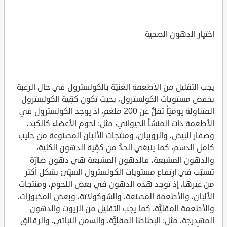
اختيار الدهون الصحية
يجب التقليل من الأطعمة الغنيَّة بالكولسترول في حال الرغبة
بخفض مستويات الكولسترول، بحيث تكون كمِّية الكولسترول
المتناولة يوميّاً تقلُّ عن 200 ملغم، إذ يوجد الكولسترول في
الأطعمة ذات المنشأ الحيواني، مثل: لحوم الأعضاء كالكبد،
وصفار البيض، والروبيان، ومنتجات الألبان المصنوعة من حليب
كامل الدسم، كما ينبغي الحدُّ من كمِّية الدهون الكلية،
والدهون المشبعة، فالدهون المشبعة هي دهون ضارَّة
تتسبَّب في ارتفاع مستويات الكولسترول السيِّئ بشكل أكثر
من غيرها، إذ توجد هذه الدهون في بعض اللحوم، ومنتجات
الألبان، والأطعمة المصنعة، والشوكولاتة، وبعض المخبوزات،
والأطعمة المقليَّة، كما يجب التقليل من الزيوت والدهون
المهدرجة، مثل: البطاطا المقليَّة، والسمن النباتي، والرقائق