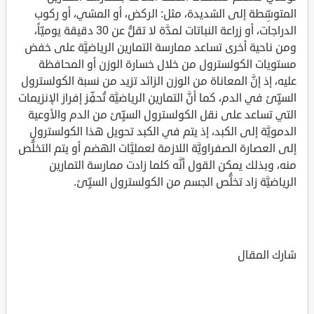
المتوسِّطة إلى الشديدة، مثل: الركض، أو المشي، أو ركوب
الدراجات، أو زراعة النباتات لمدَّة لا تقلُّ عن 30 دقيقة يوميّاً،
ومن ناحية أخرى تساعد ممارسة التمارين الرياضيَّة على خفض
مستويات الكولسترول من خلال خسارة الوزن أو المحافظة
عليه، إذ إنَّ المعاناة من الوزن الزائد تزيد من نسبة الكولسترول
السيِّئ في الدم، كما أنَّ التمارين الرياضيَّة تُحفِّز إفراز الإنزيمات
التي تساعد على نقل الكولسترول السيِّئ من الدم والأوعية
الدمويَّة إلى الكبد، إذ يتم في الكبد تحويل هذا الكولسترول
إلى العصارة الصفراويَّة اللازمة لعمليَّات الهضم أو يتم التخلُّص
منه، وبذلك يمكن القول أنَّه كلما زادت ممارسة التمارين
الرياضيَّة زاد تخلُّص الجسم من الكولسترول السيِّئ.
شارك المقال