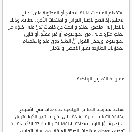
استخدام المنتجات قليلة الأملاح أو المحتوية على بدائل
الأملاح، إذ يُنصح باختيار التوابل والمنتجات الأخرى بعناية، وذلك
بالنظر إلى ملصق المنتج والبحث عن كلمات تدلُّ على خلوِّه من
الملح، مثل: خالي من الصوديوم، أو غير مملَّح، أو قليل
الصوديوم، ويمكن القول أنَّ الطبخ دون ملح واستخدام
المكوِّنات الطازجة يعتبر الأفضل والأمثل.
ممارسة التمارين الرياضية
تساعد ممارسة التمارين الرياضيَّة عدَّة مرَّات في الأسبوع
وخاصَّة التمارين عالية الشدَّة على رفع مستوى الكولسترول
الجيِّد، وتُحفِّز آثاره المضادَّة للالتهابات والمضادَّة للأكسدة، إذ
توصي معظم منظمات الصحَّة العامَّة بممارسة التمارين