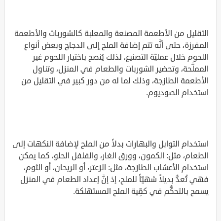
التقليل من الأطعمة المصنعة والمعلبة كالشوربات والأطعمة
المفرزة، حتى أنَّه تتم إضافة الملح إلى الدجاج وبعض أنواع
اللحوم خلال عمليَّة التصنيع، لذلك يُنصح باختيار اللحوم غير
المملَّحة، وتحضير الشوربات والطعام في المنزل، وتناول
الأطعمة الطازجة، وذلك لما له من دور كبير في التقليل من
استخدام الصوديوم.
استخدام التوابل والبهارات بدلاً من الملح لإضافة النكهات إلى
الطعام، مثل: الكمون، وورق الغار، والفلفل الحلو، كما يمكن
استخدام الأعشاب الطازجة، مثل: الزعتر، أو الريحان، أو الثوم،
فهي تُعدُّ بديلاً شهيّاً للملح، إذ إنَّ إعداد الطعام في المنزل
يسمح بالتحكُّم في كمِّية الملح المستهلكة.