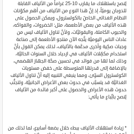
يُنصح باستهلاك ما يقارب 10-25 غراماً من الألياف القابلة
للذوبان يوميّاً، إذ إنَّ هذا النوع من الألياف من أهم مكوِّنات
النظام الغذائي الخاصِّ بالكولسترول، ويمكن الحصول على
هذه الألياف من بعض الأطعمة، مثل: الخضروات، والفواكه،
والحبوب الكاملة، والبقوليَّات، ولأنَّ تناول الألياف ليس من
عادات الناس اليوميَّة يتَّجه الآن منتجو الأطعمة إلى صناعة
وجبات صحِّية وأخرى مدعَّمة بالألياف، لذلك يمكن القول بأنَّ
استخدام مكمِّلات الألياف في ازدياد خلال السنوات الحاليَّة،
وذلك لما لها من فوائد في تحسين صحَّة الجهاز الهضمي،
بالإضافة إلى قدرتها المتوسطة على خفض مستويات
الكولسترول السيِّئ، ومما ينبغي التنبيه إليه أنَّ تناول الألياف
الغذائيَّة قد يتسبَّب في حدوث بعض الأعراض الجانبيَّة، ولتجنُّب
حدوث هذه الأعراض والحصول على أكبر فائدة من الألياف
يُنصح باتِّباع ما يأتي:
* زيادة استهلاك الألياف ببطء خلال بضعة أسابيع، لما لذلك من