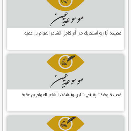
قصيدة أيا ربِّ أستجرِيكَ من أُم كَامِلٍ الشاعر العوام بن عقبة
قصيدة وصَدَّت بِعَيني شادِنٍ وتبسّمَت الشاعر العوام بن عقبة