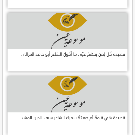
قصيدة قُل لِمَن يَفهَمُ عَنِّي ما أَقُولُ الشاعر أبو حامد الغزالي
قصيدة هي قامةُ أم صعدُةُ سمراءُ الشاعر سيف الدين المشد