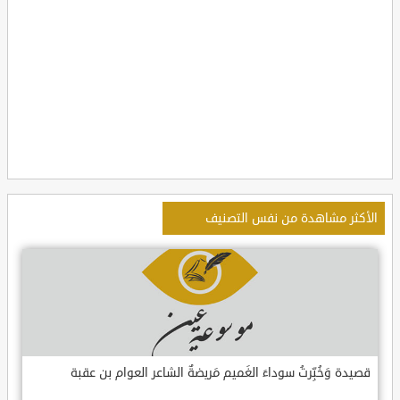
الأكثر مشاهدة من نفس التصنيف
قصيدة وَخُبِّرتُ سوداءَ الغَميم مَريضةٌ الشاعر العوام بن عقبة