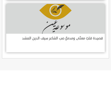
قصيدة قلبٌ معنّى ومدمعٌ صب الشاعر سيف الدين المشد