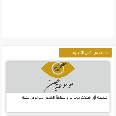
مقالات من نفس التصنيف
قصيدة أإن سَجَعَت يوماً بوادٍ حمامَةٌ الشاعر العوام بن عقبة