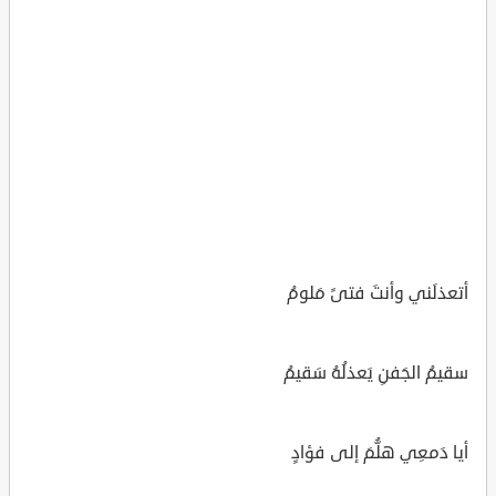
أتعذلَني وأنتَ فتىً مَلومُ
سقيمُ الجَفنِ يَعذلُهُ سَقيمُ
أيا دَمعِي هلُّمَ إلى فؤادٍ