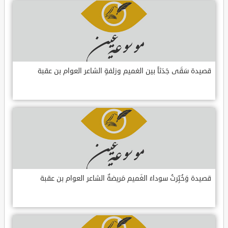
قصيدة سَقَى جَدَثاً بين الغميم وزلفةٍ الشاعر العوام بن عقبة
قصيدة وَخُبِّرتُ سوداءَ الغَميم مَريضةٌ الشاعر العوام بن عقبة