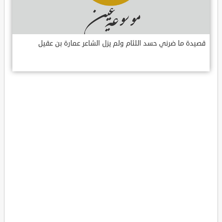
قصيدة ما ضرني حسد اللئام ولم يزل الشاعر عمارة بن عقيل