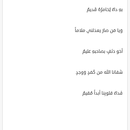
بهِ داءٌ يُخامرُهُ قَديمُ
وَيا مَن صارَ يعذلني ملاماً
أخو دَنَفٍ بصاحبهِ عَليمُ
شَفانا اللَه من كَمَدٍ وَوجدٍ
فَداءُ قلوبِنا أبداً مُقيمُ