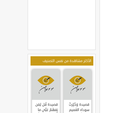
الأكثر مشاهدة من نفس التصنيف
قصيدة وَخُبِّرتُ
قصيدة قُل لِمَن
سوداءَ الغَميم
يَفهَمُ عَنِّي ما