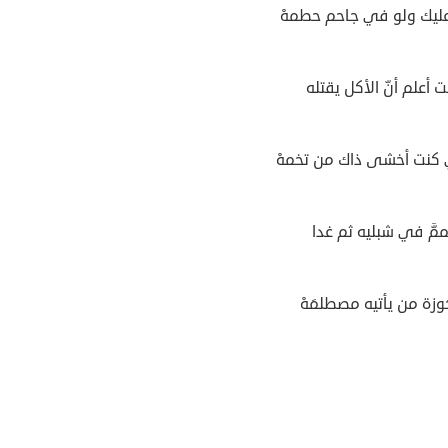
 عليك ولو في جاحم حطمهْ
 أعلم أنّ الأكل يقتله
 كنت أخشى ذاك من تخمهْ
ممَّ في شبليه ثم غدا
حَوزة من يأتيه مصطلمَهْ