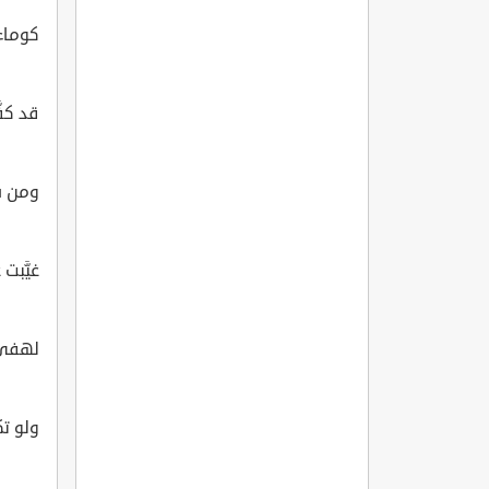
كوماء 
قد كفّ
ومن سن
غيَّبت
لهفي ع
ولو تك