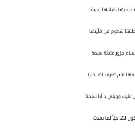
جاء بها طباخها رذمِهْ
َلتها شحوم من قلّيتها
ام جزور عَبْطَة سَنِمَهْ
 عنها فلم تعرف لها خبرا
ليك وويلي يا أبا سلمهْ
ون لها حيّاً لما بعدت