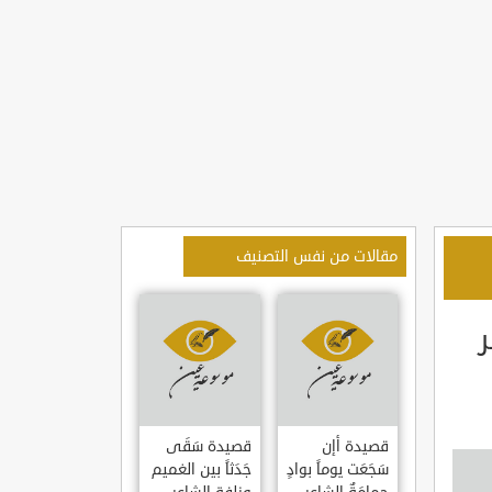
مقالات من نفس التصنيف
قصيدة أإن
قصيدة سَقَى
سَجَعَت يوماً بوادٍ
جَدَثاً بين الغميم