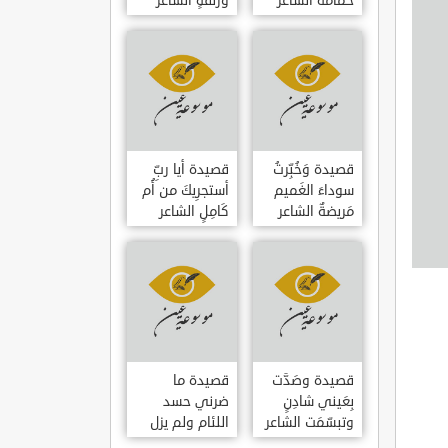
حمامَةٌ الشاعر
وزلفةٍ الشاعر
العوام بن عقبة
العوام بن عقبة
قصيدة وَخُبِّرتُ
قصيدة أيا ربِّ
سوداءَ الغَميم
أستجرِيكَ من أُم
مَريضةٌ الشاعر
كَامِلٍ الشاعر
العوام بن عقبة
العوام بن عقبة
قصيدة وصَدَّت
قصيدة ما
بِعَيني شادِنٍ
ضرني حسد
وتبسّمَت الشاعر
اللئام ولم يزل
العوام بن عقبة
الشاعر عمارة بن