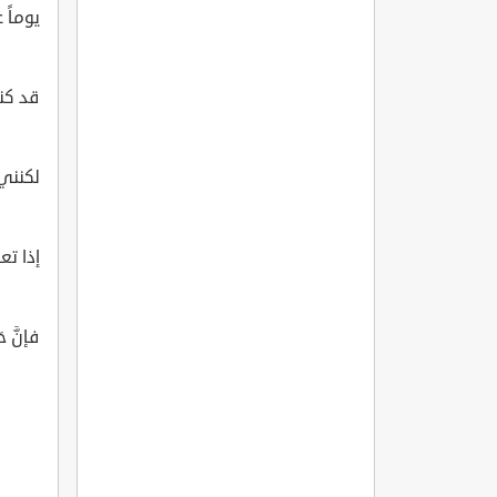
يوماً
قد كنت
لكنني
إذا تع
فإنَّ 