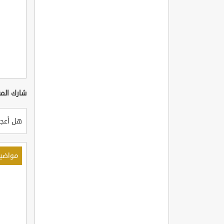
شارك المق
هل أعجب
مواضي