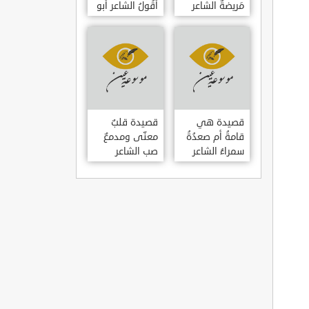
مَريضةٌ الشاعر
أَقُولُ الشاعر أبو
العوام بن عقبة
حامد الغزالي
قصيدة هي
قصيدة قلبٌ
قامةُ أم صعدُةُ
معنّى ومدمعٌ
سمراءُ الشاعر
صب الشاعر
سيف الدين
سيف الدين
المشد
المشد