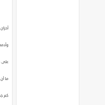
أحزان
وأدمع
على ص
ما أن 
كم جَف