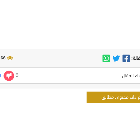
66 مشاهدة
الة:
0
ك المقال
ع ذات محتوي مطابق