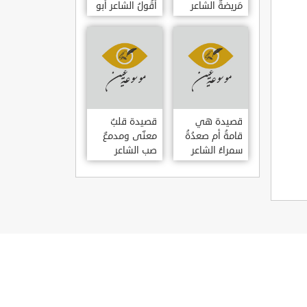
مَريضةٌ الشاعر
أَقُولُ الشاعر أبو
العوام بن عقبة
حامد الغزالي
قصيدة هي
قصيدة قلبٌ
قامةُ أم صعدُةُ
معنّى ومدمعٌ
سمراءُ الشاعر
صب الشاعر
سيف الدين
سيف الدين
المشد
المشد