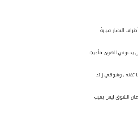
أطراف النهار صبابةً
ل يدعوني الهوى فأجيبُ
نا تفنى وشوقي زائد
زمان الشوق ليس يغيب