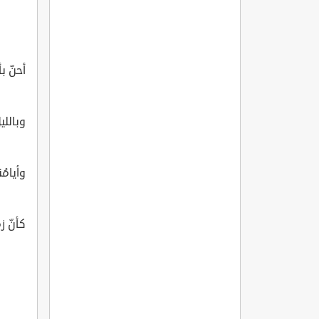
أحنّ ب
وباللي
وأيامُ
كأنّ 