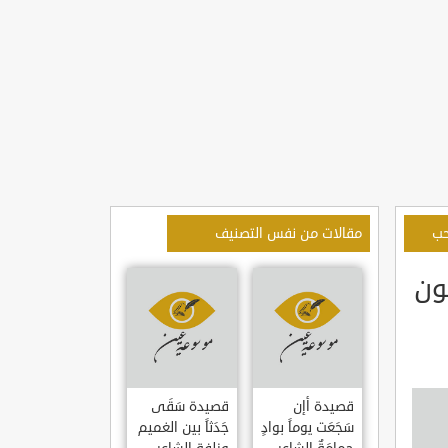
حب
مقالات من نفس التصنيف
ون
قصيدة أإن
قصيدة سَقَى
سَجَعَت يوماً بوادٍ
جَدَثاً بين الغميم