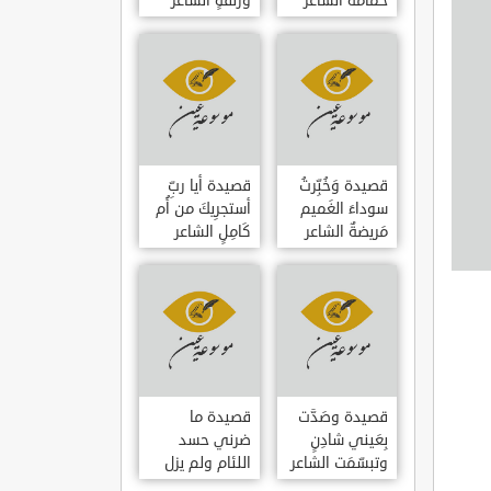
حمامَةٌ الشاعر
وزلفةٍ الشاعر
العوام بن عقبة
العوام بن عقبة
قصيدة وَخُبِّرتُ
قصيدة أيا ربِّ
سوداءَ الغَميم
أستجرِيكَ من أُم
مَريضةٌ الشاعر
كَامِلٍ الشاعر
العوام بن عقبة
العوام بن عقبة
قصيدة وصَدَّت
قصيدة ما
بِعَيني شادِنٍ
ضرني حسد
وتبسّمَت الشاعر
اللئام ولم يزل
العوام بن عقبة
الشاعر عمارة بن