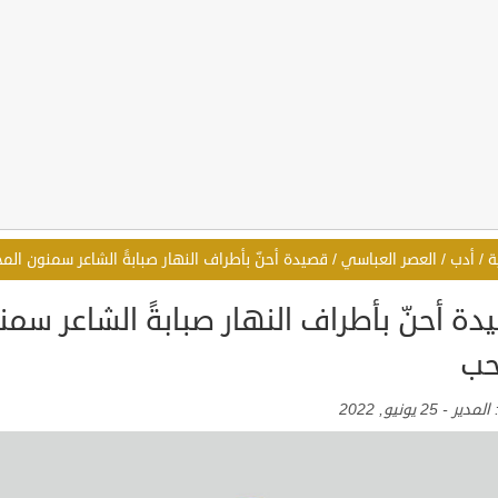
ة
/
أدب
/
العصر العباسي
/
قصيدة أحنّ بأطراف النهار صبابةً الشاعر سمنون الم
ة أحنّ بأطراف النهار صبابةً الشاعر سمن
حب
:
المدير
-
25 يونيو, 2022