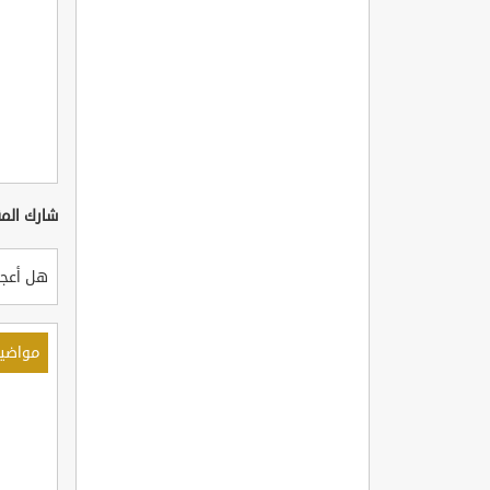
شارك المق
هل أعجب
مواضي