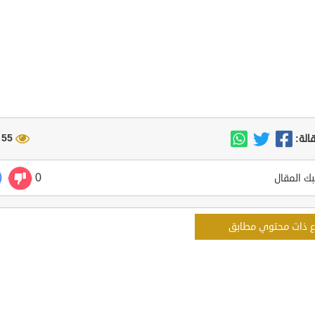
55 مشاهدة
الة:
0
ك المقال
ع ذات محتوي مطابق