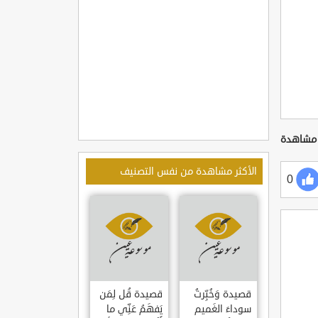
الأكثر مشاهدة من نفس التصنيف
0
قصيدة وَخُبِّرتُ
قصيدة قُل لِمَن
سوداءَ الغَميم
يَفهَمُ عَنِّي ما