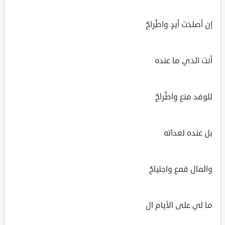
إن أصلدَت أيدٍ واطِّراحُ
أنت الذي ما عنده
للوفد منع واطِّراحُ
بل عنده لعداته
والمال قمع واجتياحُ
ما لي على الأيام ال