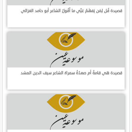
قصيدة قُل لِمَن يَفهَمُ عَنِّي ما أَقُولُ الشاعر أبو حامد الغزالي
قصيدة هي قامةُ أم صعدُةُ سمراءُ الشاعر سيف الدين المشد