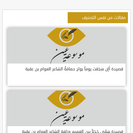
مقالات من نفس التصنيف
قصيدة أإن سَجَعَت يوماً بوادٍ حمامَةٌ الشاعر العوام بن عقبة
قصيدة سَقَى جَدَثاً بين الغميم وزلفةٍ الشاعر العوام بن عقبة