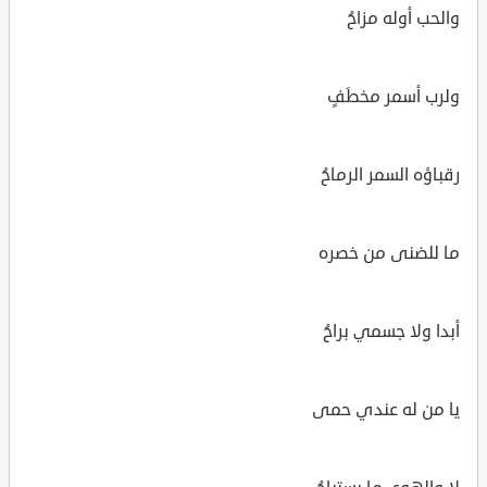
والحب أوله مزاحُ
ولرب أسمر مخطَفٍ
رقباؤه السمر الرماحُ
ما للضنى من خصره
أبدا ولا جسمي براحُ
يا من له عندي حمى