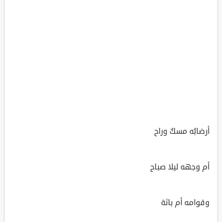
أرضابُه مسكٌ وراح
أم وجهه ليلا صباح
وقوامه أم بانَة