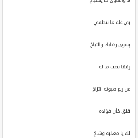
لا والهوى ما يستباحُ
بي غلة ما تنطفي
بِسوى رضابك والتياحُ
رفقا بصب ما له
عن ربع صبوته انتزاحُ
قلق كأن فؤاده
لك يا معذبه وشاحُ