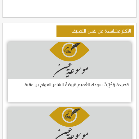
الأكثر مشاهدة من نفس التصنيف
قصيدة وَخُبِّرتُ سوداءَ الغَميم مَريضةٌ الشاعر العوام بن عقبة