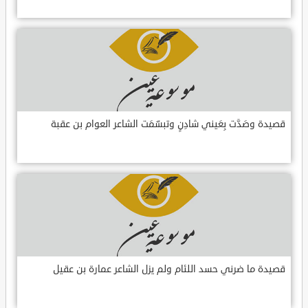
قصيدة وصَدَّت بِعَيني شادِنٍ وتبسّمَت الشاعر العوام بن عقبة
قصيدة ما ضرني حسد اللئام ولم يزل الشاعر عمارة بن عقيل