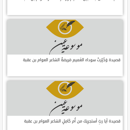
قصيدة وَخُبِّرتُ سوداءَ الغَميم مَريضةٌ الشاعر العوام بن عقبة
قصيدة أيا ربِّ أستجرِيكَ من أُم كَامِلٍ الشاعر العوام بن عقبة