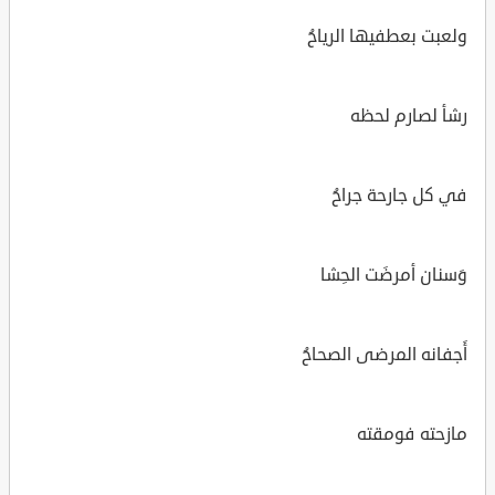
ولعبت بعطفيها الرياحُ
رشأ لصارم لحظه
في كل جارحة جراحُ
وَسنان أمرضَت الحِشا
أَجفانه المرضى الصحاحُ
مازحته فومقته