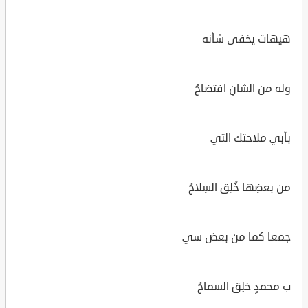
هيهات يخفى شأنه
وله من الشانِ افتضاحُ
بأبي ملاحتك التي
من بعضِها خُلِق السِلاحُ
جمعا كما من بعض سي
ب محمدٍ خلِق السماحُ