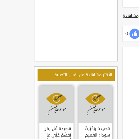
0
الأكثر مشاهدة من نفس التصنيف
قصيدة وَخُبِّرتُ
قصيدة قُل لِمَن
سوداءَ الغَميم
يَفهَمُ عَنِّي ما