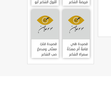
مَريضةٌ الشاعر
أَقُولُ الشاعر أبو
العوام بن عقبة
حامد الغزالي
قصيدة هي
قصيدة قلبٌ
قامةُ أم صعدُةُ
معنّى ومدمعٌ
سمراءُ الشاعر
صب الشاعر
سيف الدين
سيف الدين
المشد
المشد