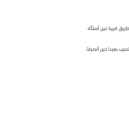
طريقَ قريبا حين أسلكُه
حبيب بعيدا حين أنصرفُ