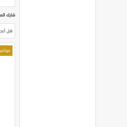
شارك المق
هل أعجب
مواضي