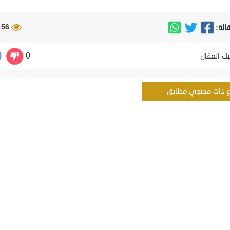
56 مشاهدة
الة:
0
ك المقال
ع ذات محتوي مطابق