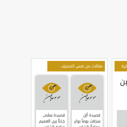
رية
مقالات من نفس التصنيف
بن
قصيدة أإن
قصيدة سَقَى
سَجَعَت يوماً بوادٍ
جَدَثاً بين الغميم