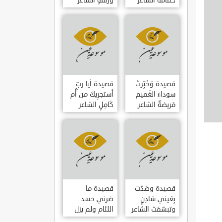
حمامَةٌ الشاعر
وزلفةٍ الشاعر
العوام بن عقبة
العوام بن عقبة
قصيدة وَخُبِّرتُ
قصيدة أيا ربِّ
سوداءَ الغَميم
أستجرِيكَ من أُم
مَريضةٌ الشاعر
كَامِلٍ الشاعر
العوام بن عقبة
العوام بن عقبة
قصيدة وصَدَّت
قصيدة ما
بِعَيني شادِنٍ
ضرني حسد
وتبسّمَت الشاعر
اللئام ولم يزل
العوام بن عقبة
الشاعر عمارة بن