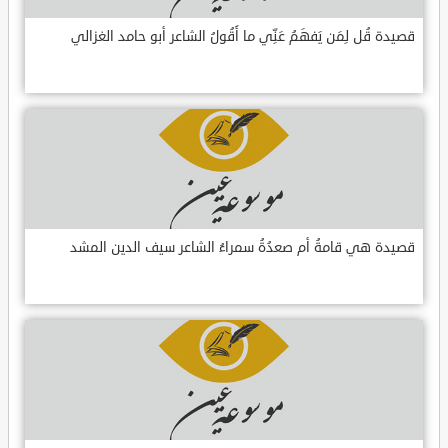
قصيدة قُل لِمَن يَفهَمُ عَنِّي ما أَقُولُ الشاعر أبو حامد الغزالي
قصيدة هي قامةُ أم صعدُةُ سمراءُ الشاعر سيف الدين المشد