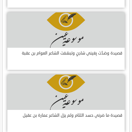
قصيدة وصَدَّت بِعَيني شادِنٍ وتبسّمَت الشاعر العوام بن عقبة
قصيدة ما ضرني حسد اللئام ولم يزل الشاعر عمارة بن عقيل