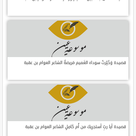
قصيدة وَخُبِّرتُ سوداءَ الغَميم مَريضةٌ الشاعر العوام بن عقبة
قصيدة أيا ربِّ أستجرِيكَ من أُم كَامِلٍ الشاعر العوام بن عقبة