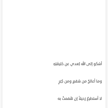
أشكو إلى الله بُعدي عن خَليفَتِهِ
وما أعالجُ من سُقمٍ ومن كِبَرٍ
لا أستطيعُ رَحيلاً إن هَمَمتُ به