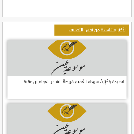
الأكثر مشاهدة من نفس التصنيف
قصيدة وَخُبِّرتُ سوداءَ الغَميم مَريضةٌ الشاعر العوام بن عقبة