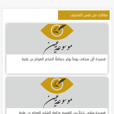
مقالات من نفس التصنيف
قصيدة أإن سَجَعَت يوماً بوادٍ حمامَةٌ الشاعر العوام بن عقبة
قصيدة سَقَى جَدَثاً بين الغميم وزلفةٍ الشاعر العوام بن عقبة