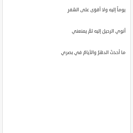
يوماً إليه ولا أقوَى على السَّفرِ
أنوي الرحيلَ إليه ثمَّ يمنعني
ما أحدَثَ الدهرُ والأيامُ في بصري