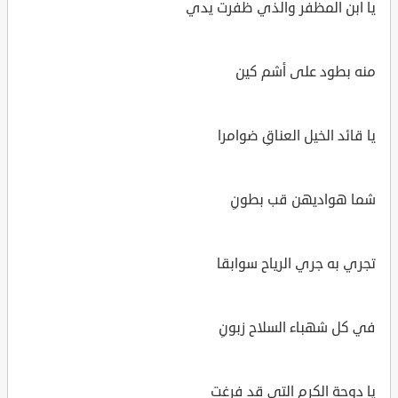
يا ابن المظفر والذي ظفرت يدي
منه بطود على أشم كين
يا قائد الخيل العناقِ ضوامرا
شما هواديهن قب بطونِ
تجري به جري الرياح سوابقا
في كل شهباء السلاح زبونِ
يا دوحة الكرم التي قد فرغت