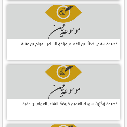
قصيدة سَقَى جَدَثاً بين الغميم وزلفةٍ الشاعر العوام بن عقبة
قصيدة وَخُبِّرتُ سوداءَ الغَميم مَريضةٌ الشاعر العوام بن عقبة