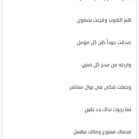
هم القلوب وفرعت بصغونِ
صدقت جوداً ظن كل مؤمل
وارحته من مدح كل ضنينِ
وجعلت شكي في نوال معاشر
لما رجوت نداك جد يقينِ
فحماك ممنوع ومالك مهمل