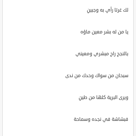
لك غرتا رأي به وجبينِ
يا من له بشر معين ماؤه
بالنجح راح مبشري ومعيني
سبحان من سواك وحدك من ندى
ويرى البرية كلها من طينِ
فبشاشة في نجده وسماحة