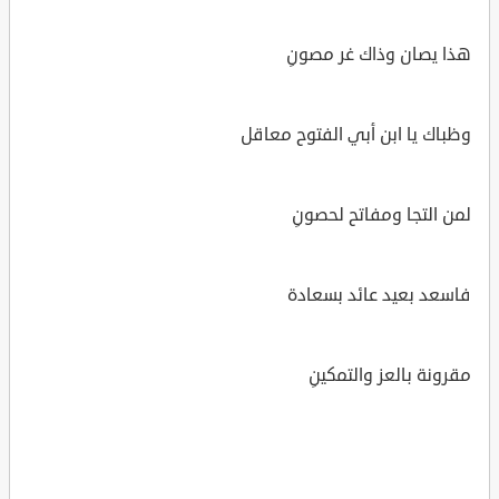
هذا يصان وذاك غر مصونِ
وظباك يا ابن أبي الفتوح معاقل
لمن التجا ومفاتح لحصونِ
فاسعد بعيد عائد بسعادة
مقرونة بالعز والتمكينِ