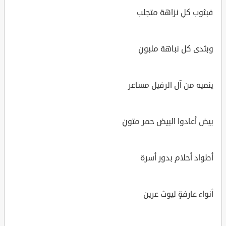
فبثوب كلِ نزاهة متجلب
وبثدى كل نباهة ملبونِ
ينميه من آل الرفيل مساعر
بيض أعادوا البيض حمر متونِ
أطواد أحلام بدور أسرة
أنواء عارفةٍ ليوث عرين