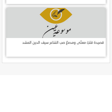
قصيدة قلبٌ معنّى ومدمعٌ صب الشاعر سيف الدين المشد