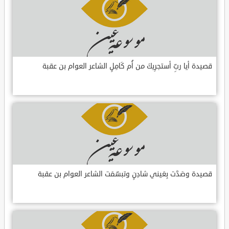
قصيدة أيا ربِّ أستجرِيكَ من أُم كَامِلٍ الشاعر العوام بن عقبة
قصيدة وصَدَّت بِعَيني شادِنٍ وتبسّمَت الشاعر العوام بن عقبة