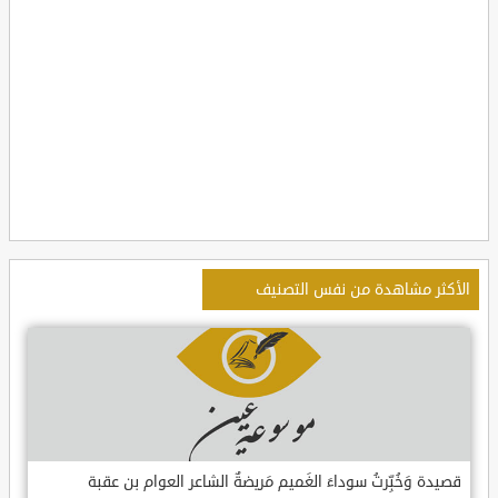
الأكثر مشاهدة من نفس التصنيف
قصيدة وَخُبِّرتُ سوداءَ الغَميم مَريضةٌ الشاعر العوام بن عقبة