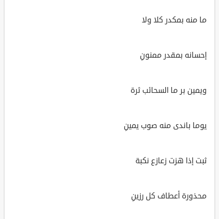
ما منه بمكدر كلا ولا
إحسانه بمقدر ممنونِ
ويمين بر ما السحائب ثرة
يوما باندى منه صوب يمينِ
ثبت إذا هزت زعازع نكبة
محذورة أعطاف كل رزينِ