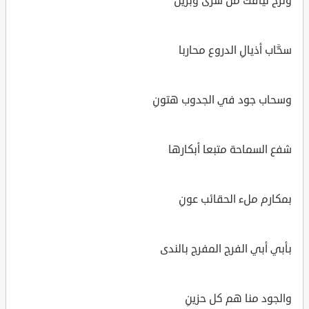
وترح نياقك من سرى وبرين
سحَّاب أذيالِ الدروع محاربا
وسحاب جود في الجدوب هتونِ
شفع السماحة متبعا أبكارها
بمكارم ملء الحقائب عونِ
بأبي أبي الفرج المفرج بالندى
والجود منا هم كل حزينِ