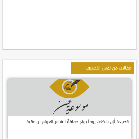
مقالات من نفس التصنيف
قصيدة أإن سَجَعَت يوماً بوادٍ حمامَةٌ الشاعر العوام بن عقبة