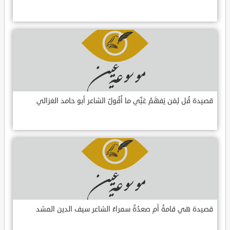
قصيدة قُل لِمَن يَفهَمُ عَنِّي ما أَقُولُ الشاعر أبو حامد الغزالي
قصيدة هي قامةُ أم صعدُةُ سمراءُ الشاعر سيف الدين المشد