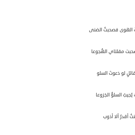
 الهوى فصحبتُ الضنى
حبت مقلتاي الهُجوعا
ئلٍ لو دَعوتَ السلو
ُجيبُ السلوُّ الجَزوعا
تُ أقدرُ ألا أذوب