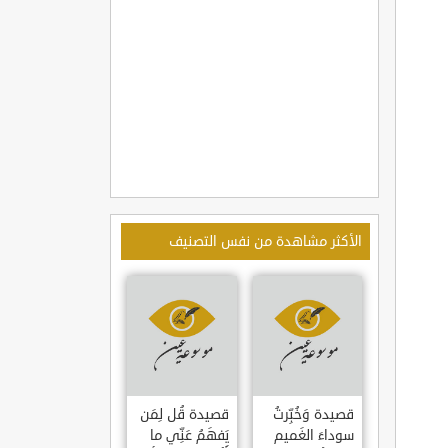
الأكثر مشاهدة من نفس التصنيف
قصيدة وَخُبِّرتُ
قصيدة قُل لِمَن
سوداءَ الغَميم
يَفهَمُ عَنِّي ما