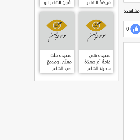
مَريضةٌ الشاعر
أَقُولُ الشاعر أبو
العوام بن عقبة
حامد الغزالي
0
قصيدة هي
قصيدة قلبٌ
قامةُ أم صعدُةُ
معنّى ومدمعٌ
سمراءُ الشاعر
صب الشاعر
سيف الدين
سيف الدين
المشد
المشد