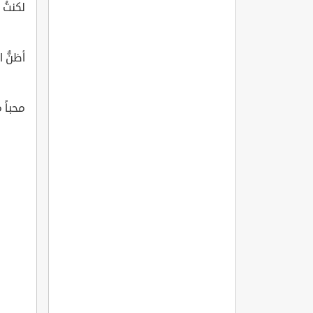
لكنتُ 
أظنُّ ا
محباً م