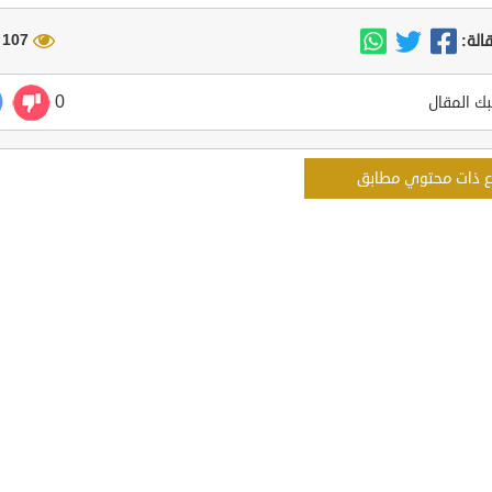
107 مشاهدة
الة:
0
ك المقال
ع ذات محتوي مطابق