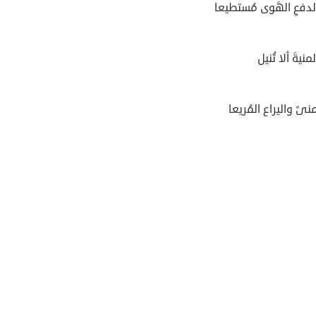
لدفعِ الهَوى مُستطيعا
لمنيةَ ألا تُنيل
نىً واليراع المُريعا