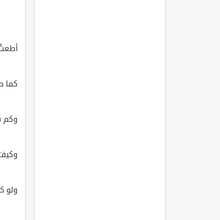
أطعتُ
كما ص
وكم قا
وكيفَ ي
ولو كن