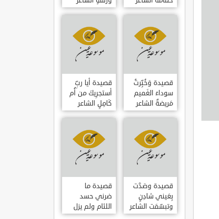
حمامَةٌ الشاعر
وزلفةٍ الشاعر
العوام بن عقبة
العوام بن عقبة
قصيدة وَخُبِّرتُ
قصيدة أيا ربِّ
سوداءَ الغَميم
أستجرِيكَ من أُم
مَريضةٌ الشاعر
كَامِلٍ الشاعر
العوام بن عقبة
العوام بن عقبة
قصيدة وصَدَّت
قصيدة ما
بِعَيني شادِنٍ
ضرني حسد
وتبسّمَت الشاعر
اللئام ولم يزل
العوام بن عقبة
الشاعر عمارة بن