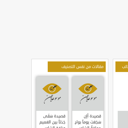
اتب
مقالات من نفس التصنيف
قصيدة أإن
قصيدة سَقَى
سَجَعَت يوماً بوادٍ
جَدَثاً بين الغميم