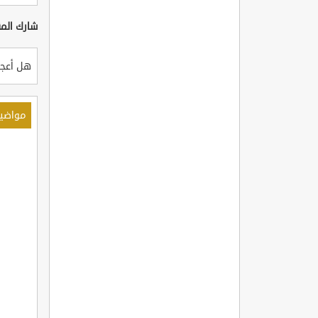
شارك المق
هل أعجب
مواضي