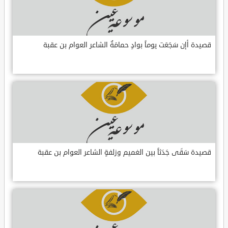
قصيدة أإن سَجَعَت يوماً بوادٍ حمامَةٌ الشاعر العوام بن عقبة
قصيدة سَقَى جَدَثاً بين الغميم وزلفةٍ الشاعر العوام بن عقبة