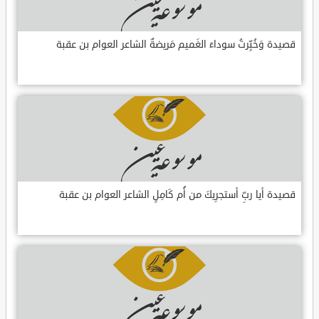
قصيدة وَخُبِّرتُ سوداءَ الغَميم مَريضةٌ الشاعر العوام بن عقبة
قصيدة أيا ربِّ أستجرِيكَ من أُم كَامِلٍ الشاعر العوام بن عقبة