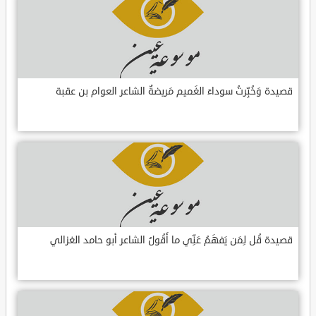
قصيدة وَخُبِّرتُ سوداءَ الغَميم مَريضةٌ الشاعر العوام بن عقبة
قصيدة قُل لِمَن يَفهَمُ عَنِّي ما أَقُولُ الشاعر أبو حامد الغزالي