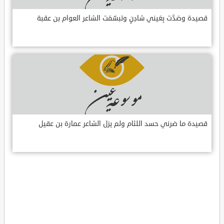
قصيدة وصَدَّت بِعَيني شادِنٍ وتبسّمَت الشاعر العوام بن عقبة
قصيدة ما ضرني حسد اللئام ولم يزل الشاعر عمارة بن عقيل