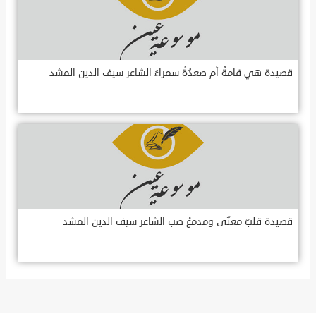
قصيدة هي قامةُ أم صعدُةُ سمراءُ الشاعر سيف الدين المشد
قصيدة قلبٌ معنّى ومدمعٌ صب الشاعر سيف الدين المشد