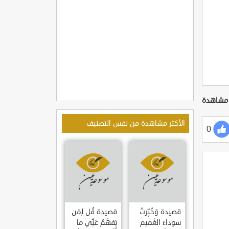
الأكثر مشاهدة من نفس التصنيف
0
قصيدة وَخُبِّرتُ
قصيدة قُل لِمَن
سوداءَ الغَميم
يَفهَمُ عَنِّي ما