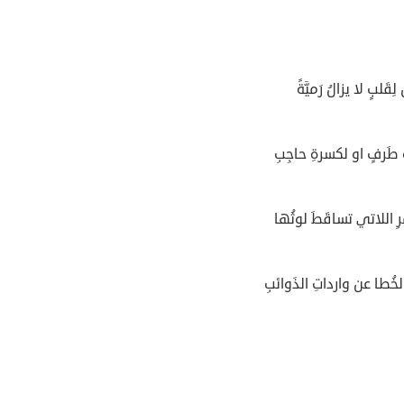
ِقَلبٍ لا يزالُ رَميَّةً
ِ طَرفٍ او لكسرةِ حاجِبِ
ُرِ اللاتي تساقَطَ لوثُها
لخُطا عن وارداتِ الذَوائبِ