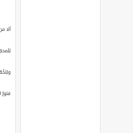
ألا من ل
لِلَمحة
ولِلخُم
فتورُ ا