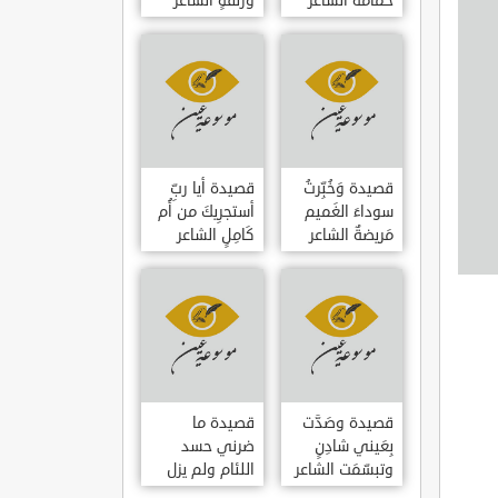
حمامَةٌ الشاعر
وزلفةٍ الشاعر
العوام بن عقبة
العوام بن عقبة
قصيدة وَخُبِّرتُ
قصيدة أيا ربِّ
سوداءَ الغَميم
أستجرِيكَ من أُم
مَريضةٌ الشاعر
كَامِلٍ الشاعر
العوام بن عقبة
العوام بن عقبة
قصيدة وصَدَّت
قصيدة ما
بِعَيني شادِنٍ
ضرني حسد
وتبسّمَت الشاعر
اللئام ولم يزل
العوام بن عقبة
الشاعر عمارة بن