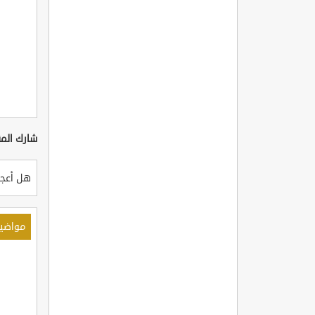
شارك المق
هل أعجب
مواضي