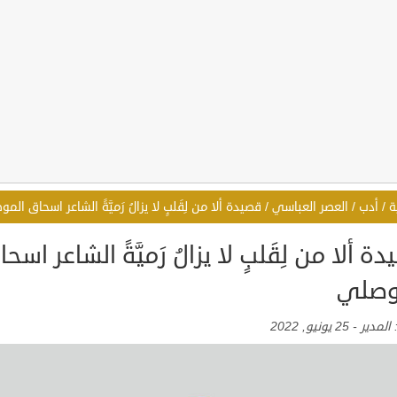
ة
/
أدب
/
العصر العباسي
/
قصيدة ألا من لِقَلبٍ لا يزالُ رَميَّةً الشاعر اسحاق الم
ة ألا من لِقَلبٍ لا يزالُ رَميَّةً الشاعر اسح
وصلي
:
المدير
-
25 يونيو, 2022