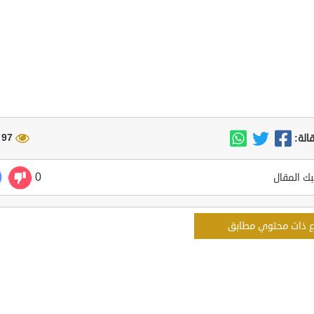
97 مشاهدة
الة:
0
ك المقال
ع ذات محتوي مطابق