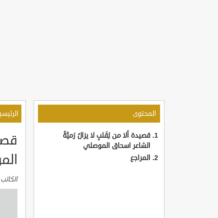
المحتوى
الرئيسي
قصيدة ألا من لِقَلبٍ لا يزالُ رَميَّةً
قصيد
الشاعر اسحاق الموصلي
الم
المراجع
الكاتب