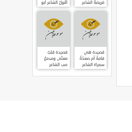
مَريضةٌ الشاعر
أَقُولُ الشاعر أبو
العوام بن عقبة
حامد الغزالي
قصيدة هي
قصيدة قلبٌ
قامةُ أم صعدُةُ
معنّى ومدمعٌ
سمراءُ الشاعر
صب الشاعر
سيف الدين
سيف الدين
المشد
المشد