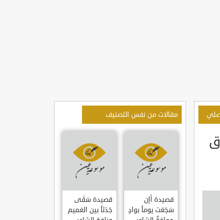
وصلي
مقالات من نفس التصنيف
اق
قصيدة أإن
قصيدة سَقَى
سَجَعَت يوماً بوادٍ
جَدَثاً بين الغميم