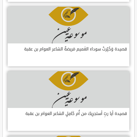
قصيدة وَخُبِّرتُ سوداءَ الغَميم مَريضةٌ الشاعر العوام بن عقبة
قصيدة أيا ربِّ أستجرِيكَ من أُم كَامِلٍ الشاعر العوام بن عقبة