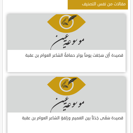
مقالات من نفس التصنيف
قصيدة أإن سَجَعَت يوماً بوادٍ حمامَةٌ الشاعر العوام بن عقبة
قصيدة سَقَى جَدَثاً بين الغميم وزلفةٍ الشاعر العوام بن عقبة