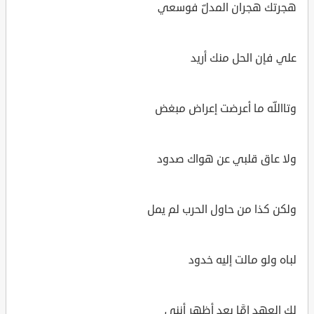
هجرتك هجران المدلّ فوسعي
علي فإن الحل منك أريد
وتااللّه ما أعرضت إعراض مبغض
ولا عاق قلبي عن هواك صدود
ولكن كذا من حاول الحرب لم يمل
لباه ولو مالت إليه خدود
لك العهد إمَّا بعد أظهر أنني