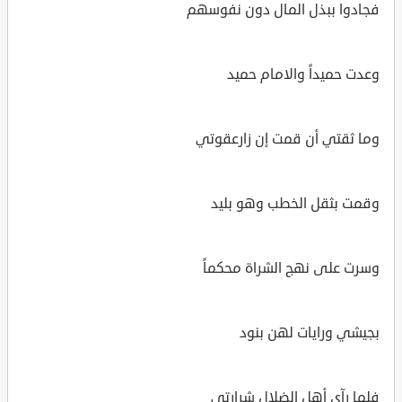
فجادوا ببذل المال دون نفوسهم
وعدت حميداً والامام حميد
وما ثقتي أن قمت إن زارعقوتي
وقمت بثقل الخطب وهو بليد
وسرت على نهج الشراة محكماً
بجيشي ورايات لهن بنود
فلما رآى أهل الضلال شرارتي