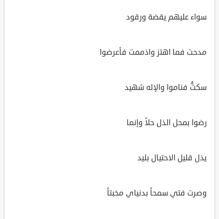
سواء عليهم يقضة ورقود
مدحت فما اهتز واذممت فأعرضوا
سكتُّ فناموا والإله شهيد
رضوا بمحل الذل حلاً وإنما
يذل قليل الاحتيال بليد
وصرت فتي سمحاً بدنياي مخبتاً