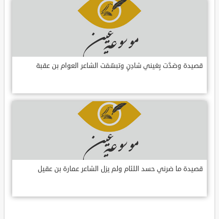
قصيدة وصَدَّت بِعَيني شادِنٍ وتبسّمَت الشاعر العوام بن عقبة
قصيدة ما ضرني حسد اللئام ولم يزل الشاعر عمارة بن عقيل