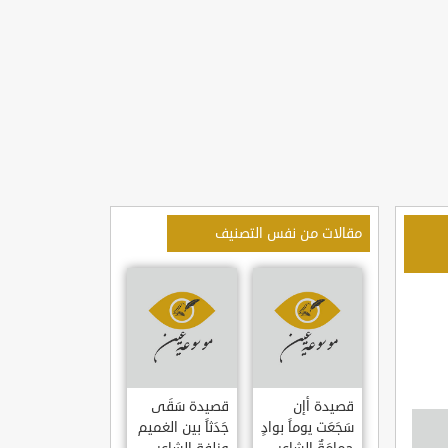
مقالات من نفس التصنيف
قصيدة أإن
قصيدة سَقَى
سَجَعَت يوماً بوادٍ
جَدَثاً بين الغميم