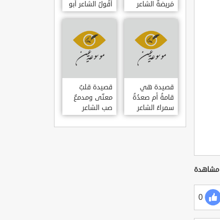
مَريضةٌ الشاعر
أَقُولُ الشاعر أبو
العوام بن عقبة
حامد الغزالي
قصيدة هي
قصيدة قلبٌ
قامةُ أم صعدُةُ
معنّى ومدمعٌ
سمراءُ الشاعر
صب الشاعر
سيف الدين
سيف الدين
المشد
المشد
0