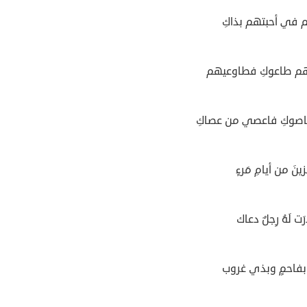
م في أحبتهم بذاكِ
م طاعوكِ فطاوعيهم
اصوكِ فاعصي من عصاكِ
ينَ من أيامِ مَرءٍ
ِرَت لَهُ رِجلٌ دعاك
 بفاحمٍ وبذي غروب