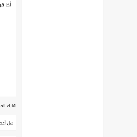
أخا قو
شارك المق
هل أعجب