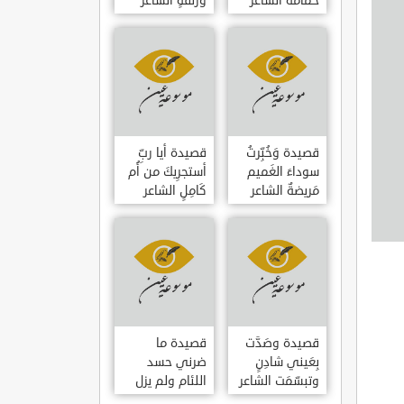
حمامَةٌ الشاعر
وزلفةٍ الشاعر
العوام بن عقبة
العوام بن عقبة
قصيدة وَخُبِّرتُ
قصيدة أيا ربِّ
سوداءَ الغَميم
أستجرِيكَ من أُم
مَريضةٌ الشاعر
كَامِلٍ الشاعر
العوام بن عقبة
العوام بن عقبة
قصيدة وصَدَّت
قصيدة ما
بِعَيني شادِنٍ
ضرني حسد
وتبسّمَت الشاعر
اللئام ولم يزل
العوام بن عقبة
الشاعر عمارة بن