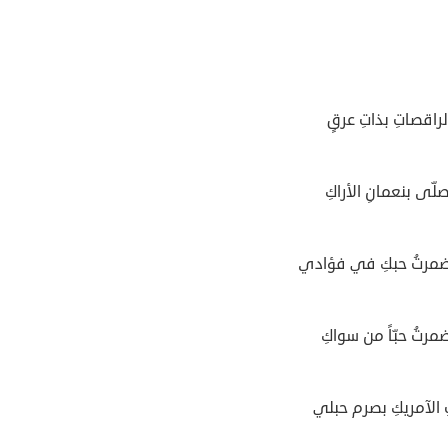
لراقصاتِ بذاتِ عرقٍ
ّى بنعمانِ الأراكِ
ضمرتُ حبكِ في فؤادي
مرتُ حبّاً من سواكِ
الآمريكِ بصرم حبلي