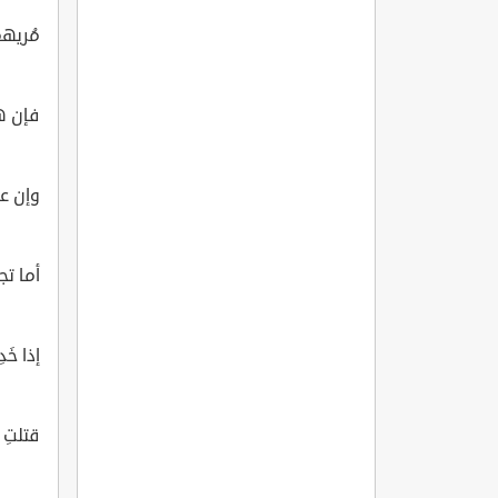
مُريه
فإن ه
وإن ع
أما تجز
إذا خَد
قتلتِ