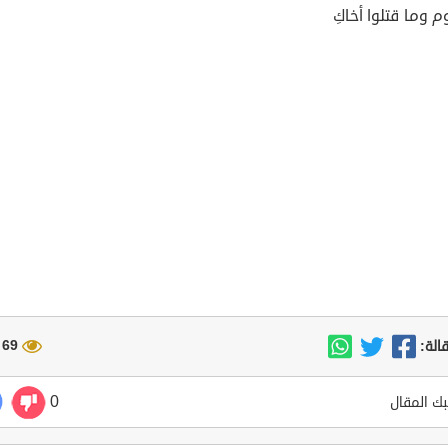
م وما قتلوا أخاكِ
69 مشاهدة
الة:
0
ك المقال