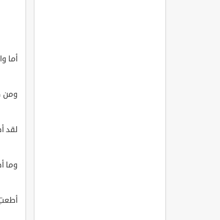
أما وا
ومن صل
لقد أ
وما أض
أطعتِ 