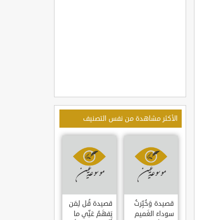
الأكثر مشاهدة من نفس التصنيف
قصيدة وَخُبِّرتُ
قصيدة قُل لِمَن
سوداءَ الغَميم
يَفهَمُ عَنِّي ما