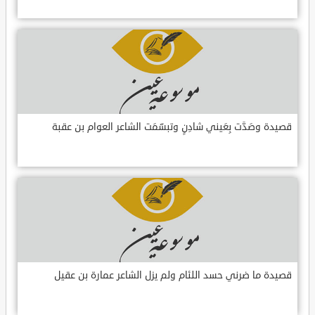
قصيدة وصَدَّت بِعَيني شادِنٍ وتبسّمَت الشاعر العوام بن عقبة
قصيدة ما ضرني حسد اللئام ولم يزل الشاعر عمارة بن عقيل