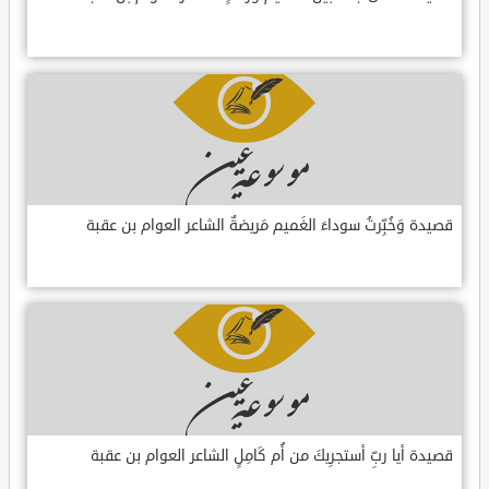
قصيدة وَخُبِّرتُ سوداءَ الغَميم مَريضةٌ الشاعر العوام بن عقبة
قصيدة أيا ربِّ أستجرِيكَ من أُم كَامِلٍ الشاعر العوام بن عقبة