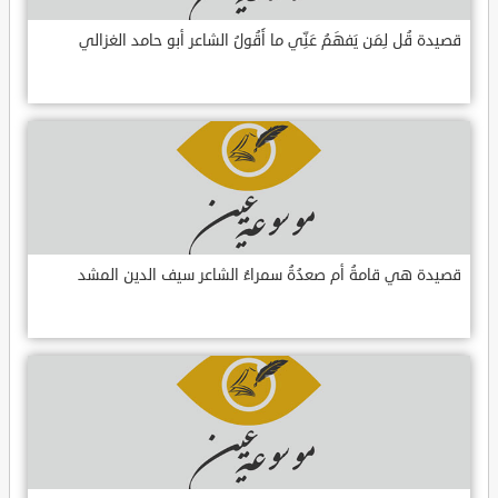
قصيدة قُل لِمَن يَفهَمُ عَنِّي ما أَقُولُ الشاعر أبو حامد الغزالي
قصيدة هي قامةُ أم صعدُةُ سمراءُ الشاعر سيف الدين المشد