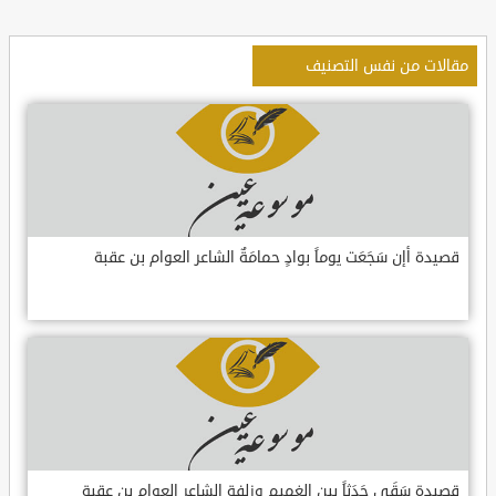
مقالات من نفس التصنيف
قصيدة أإن سَجَعَت يوماً بوادٍ حمامَةٌ الشاعر العوام بن عقبة
قصيدة سَقَى جَدَثاً بين الغميم وزلفةٍ الشاعر العوام بن عقبة