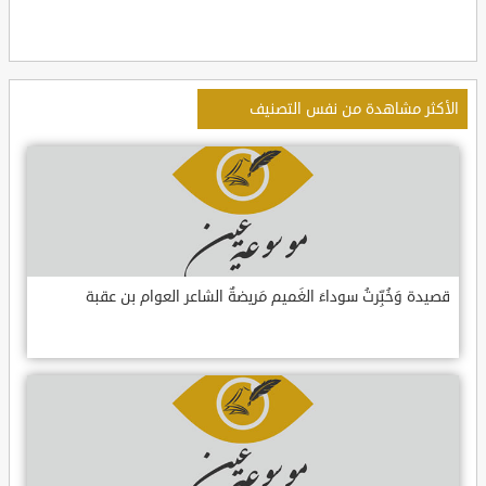
الأكثر مشاهدة من نفس التصنيف
قصيدة وَخُبِّرتُ سوداءَ الغَميم مَريضةٌ الشاعر العوام بن عقبة