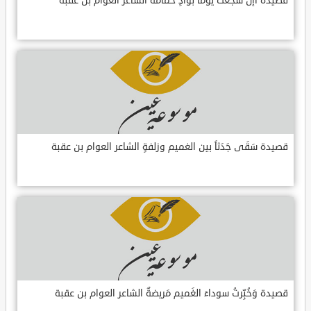
قصيدة أإن سَجَعَت يوماً بوادٍ حمامَةٌ الشاعر العوام بن عقبة
قصيدة سَقَى جَدَثاً بين الغميم وزلفةٍ الشاعر العوام بن عقبة
قصيدة وَخُبِّرتُ سوداءَ الغَميم مَريضةٌ الشاعر العوام بن عقبة