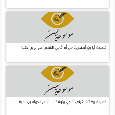
قصيدة أيا ربِّ أستجرِيكَ من أُم كَامِلٍ الشاعر العوام بن عقبة
قصيدة وصَدَّت بِعَيني شادِنٍ وتبسّمَت الشاعر العوام بن عقبة