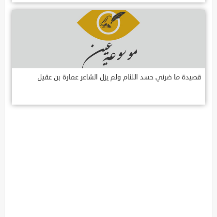
قصيدة ما ضرني حسد اللئام ولم يزل الشاعر عمارة بن عقيل