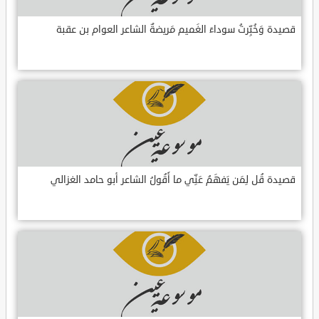
قصيدة وَخُبِّرتُ سوداءَ الغَميم مَريضةٌ الشاعر العوام بن عقبة
قصيدة قُل لِمَن يَفهَمُ عَنِّي ما أَقُولُ الشاعر أبو حامد الغزالي