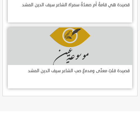
قصيدة هي قامةُ أم صعدُةُ سمراءُ الشاعر سيف الدين المشد
قصيدة قلبٌ معنّى ومدمعٌ صب الشاعر سيف الدين المشد