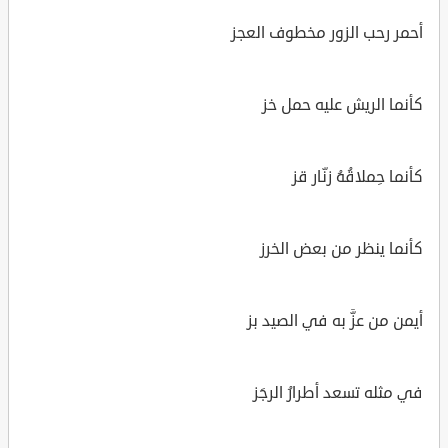
أحمر رحب الزور مخطوف العجز
كأنما الريش عليه حمل خز
كأنما حِملاقُهُ زنّار قز
كأنما ينظر من بعض الخرز
أيمن من عزَّ به في الصيد بز
في مثله تسعد أطرارُ الرجَز