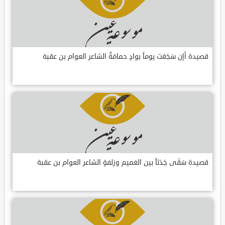
قصيدة أإن سَجَعَت يوماً بوادٍ حمامَةٌ الشاعر العوام بن عقبة
قصيدة سَقَى جَدَثاً بين الغميم وزلفةٍ الشاعر العوام بن عقبة