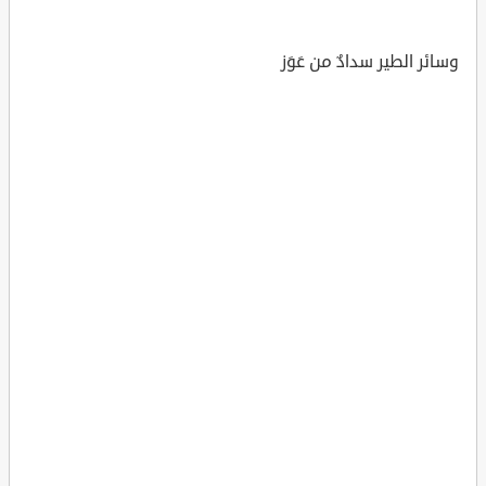
وسائر الطير سدادٌ من عَوَز