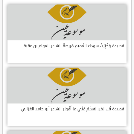
قصيدة وَخُبِّرتُ سوداءَ الغَميم مَريضةٌ الشاعر العوام بن عقبة
قصيدة قُل لِمَن يَفهَمُ عَنِّي ما أَقُولُ الشاعر أبو حامد الغزالي