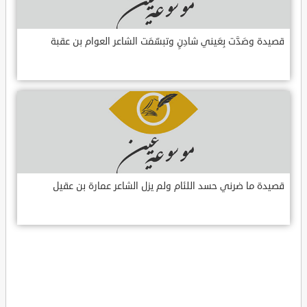
قصيدة وصَدَّت بِعَيني شادِنٍ وتبسّمَت الشاعر العوام بن عقبة
قصيدة ما ضرني حسد اللئام ولم يزل الشاعر عمارة بن عقيل