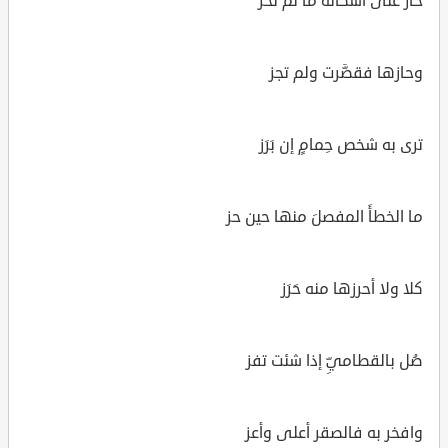
حاز على أشكاله ما لم تحز
وحازها فقصَّرت ولم تجز
ترى به شخص حِمامٍ إن بَرَز
ما الخطأَ المفصلَ منها حين حز
كلا ولا أحرزها منه حَرَز
صُل بالقطاميِّ إذا شئت تفز
وافخر به فالصقر أعلى وأعز