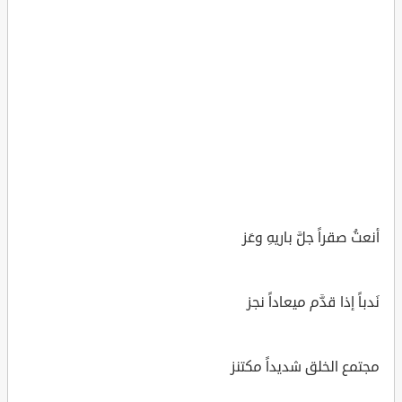
أنعتُ صقراً جلَّ باريهِ وعَز
نَدباً إذا قدَّم ميعاداً نجز
مجتمع الخلق شديداً مكتنز