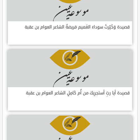
قصيدة وَخُبِّرتُ سوداءَ الغَميم مَريضةٌ الشاعر العوام بن عقبة
قصيدة أيا ربِّ أستجرِيكَ من أُم كَامِلٍ الشاعر العوام بن عقبة