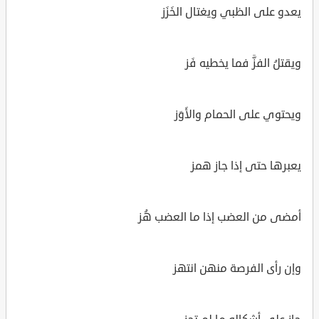
يعدو على الظبي ويغتال الخَزَز
ويقتلُ الفزَّ فما يخطيه فَز
ويحتوي على الحمام والأَوَز
يعبرها حتى إذا جاز همز
أمضى من العضب إذا ما العضب هُز
وإن رأى الفرصة منهن انتهز