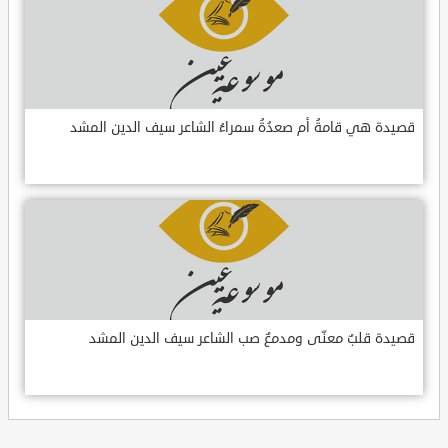
قصيدة هي قامةُ أم صعدُةُ سمراءُ الشاعر سيف الدين المشد
قصيدة قلبٌ معنّى ومدمعٌ صب الشاعر سيف الدين المشد