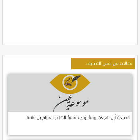
مقالات من نفس التصنيف
قصيدة أإن سَجَعَت يوماً بوادٍ حمامَةٌ الشاعر العوام بن عقبة