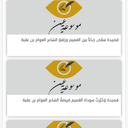
قصيدة سَقَى جَدَثاً بين الغميم وزلفةٍ الشاعر العوام بن عقبة
قصيدة وَخُبِّرتُ سوداءَ الغَميم مَريضةٌ الشاعر العوام بن عقبة