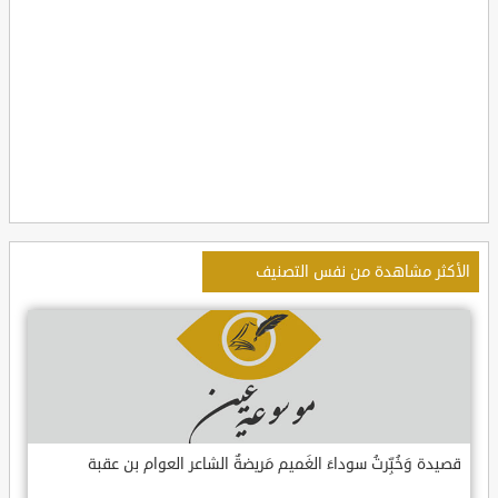
الأكثر مشاهدة من نفس التصنيف
قصيدة وَخُبِّرتُ سوداءَ الغَميم مَريضةٌ الشاعر العوام بن عقبة