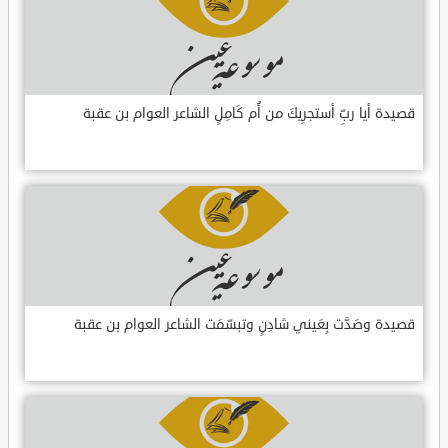
قصيدة أيا ربِّ أستجرِيكَ من أُم كَامِلٍ الشاعر العوام بن عقبة
قصيدة وصَدَّت بِعَيني شادِنٍ وتبسّمَت الشاعر العوام بن عقبة