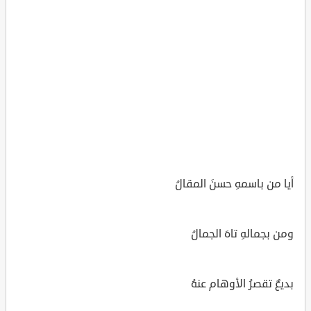
أيا من باسمهِ حسنَ المقالُ
ومن بجمالهِ تاهَ الجمالُ
بديعٌ تقصرُ الأوهام عنهُ