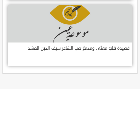
قصيدة قلبٌ معنّى ومدمعٌ صب الشاعر سيف الدين المشد