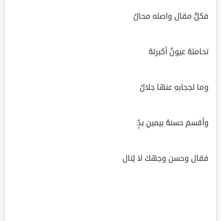
فكلُّ مقال واصله محالُ
تحامتهُ عيونٌ أكبرتهُ
وما لحِجابهِ عنها جلالُ
وأقسمَ حسنهُ بيمينِ بدٍّ
فقال وحسن وجهكَ لا يُنال