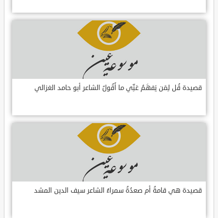
قصيدة قُل لِمَن يَفهَمُ عَنِّي ما أَقُولُ الشاعر أبو حامد الغزالي
قصيدة هي قامةُ أم صعدُةُ سمراءُ الشاعر سيف الدين المشد