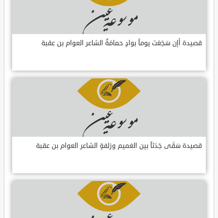
قصيدة أإن سَجَعَت يوماً بوادٍ حمامَةٌ الشاعر العوام بن عقبة
قصيدة سَقَى جَدَثاً بين الغميم وزلفةٍ الشاعر العوام بن عقبة