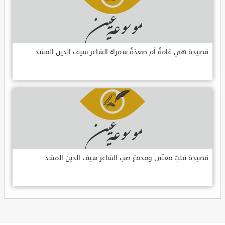
قصيدة هي قامةُ أم صعدُةُ سمراءُ الشاعر سيف الدين المشد
قصيدة قلبٌ معنّى ومدمعٌ صب الشاعر سيف الدين المشد