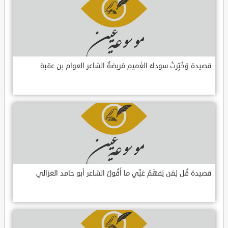
قصيدة وَخُبِّرتُ سوداءَ الغَميم مَريضةٌ الشاعر العوام بن عقبة
قصيدة قُل لِمَن يَفهَمُ عَنِّي ما أَقُولُ الشاعر أبو حامد الغزالي