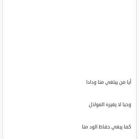
أيا من يبتغي منا ودادا
وحبا لا يغيره العواذل
كما يبغي حفاظ الود منا