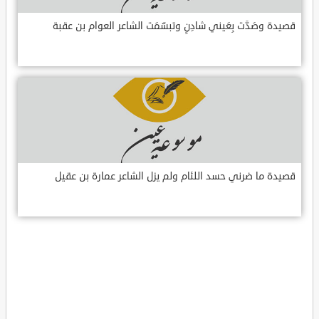
قصيدة وصَدَّت بِعَيني شادِنٍ وتبسّمَت الشاعر العوام بن عقبة
قصيدة ما ضرني حسد اللئام ولم يزل الشاعر عمارة بن عقيل