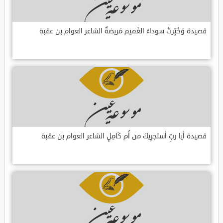
قصيدة وَخُبِّرتُ سوداءَ الغَميم مَريضةٌ الشاعر العوام بن عقبة
قصيدة أيا ربِّ أستجرِيكَ من أُم كَامِلٍ الشاعر العوام بن عقبة