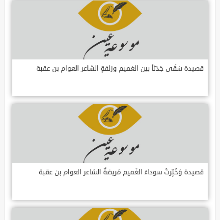
قصيدة سَقَى جَدَثاً بين الغميم وزلفةٍ الشاعر العوام بن عقبة
قصيدة وَخُبِّرتُ سوداءَ الغَميم مَريضةٌ الشاعر العوام بن عقبة