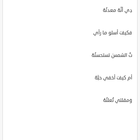
دِي أنَّهُ معدنُهُ
فكيفَ أسلو ما رأي
تُ الشمسَ تستحسنُهُ
أم كيفَ أخفي حبَّهُ
وَمقلتي تُعلنُهُ