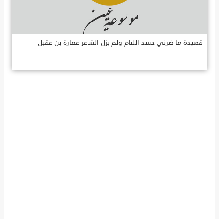
قصيدة ما ضرني حسد اللئام ولم يزل الشاعر عمارة بن عقيل