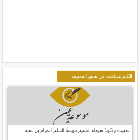
الأكثر مشاهدة من نفس التصنيف
قصيدة وَخُبِّرتُ سوداءَ الغَميم مَريضةٌ الشاعر العوام بن عقبة