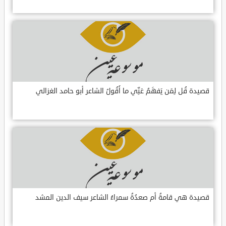
قصيدة قُل لِمَن يَفهَمُ عَنِّي ما أَقُولُ الشاعر أبو حامد الغزالي
قصيدة هي قامةُ أم صعدُةُ سمراءُ الشاعر سيف الدين المشد