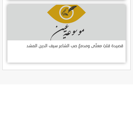
قصيدة قلبٌ معنّى ومدمعٌ صب الشاعر سيف الدين المشد