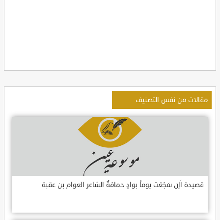
مقالات من نفس التصنيف
قصيدة أإن سَجَعَت يوماً بوادٍ حمامَةٌ الشاعر العوام بن عقبة