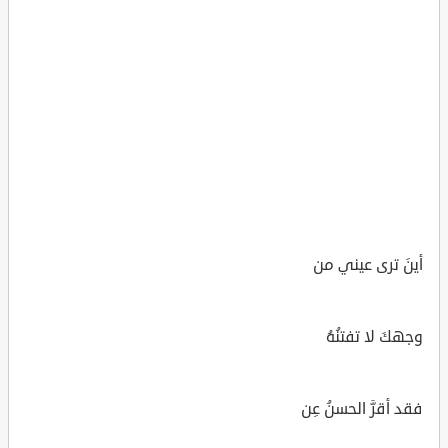
أينَ ترى عيني من
وجهكَ لا تفتنُهُ
فقد أقرَّ الحسنُ عِن