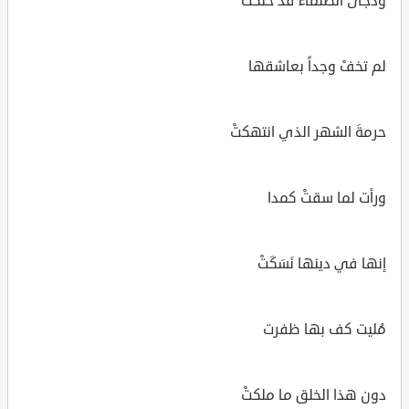
ودُجَى الظلماء قد حَلَكَتْ
لم تخفْ وجداً بعاشقها
حرمةَ الشهر الذي انتهكتْ
ورأت لما سقتْ كمدا
إنها في دينها نَسَكَتْ
مُليت كف بها ظفرت
دون هذا الخلق ما ملكتْ