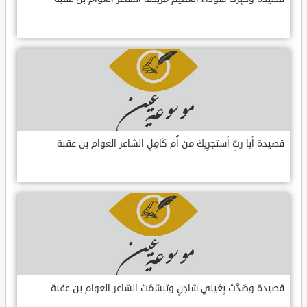
قصيدة أيا ربِّ أستجرِيكَ من أُم كَامِلٍ الشاعر العوام بن عقبة
قصيدة وصَدَّت بِعَيني شادِنٍ وتبسّمَت الشاعر العوام بن عقبة