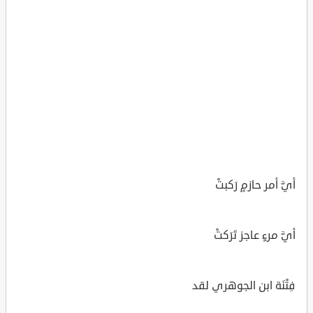
أيَّ أمر حازمٍ رَكبتْ
أيَّ مرءٍ عاجز تَرَكتْ
فِتْنَة ابن الجوهري لقد