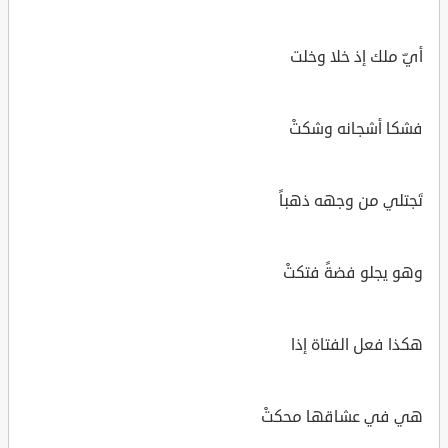
أيّ ملك إذ خلا وخلت
فشكا أشجانه وشكتْ
تَجتلي من وجهه ذهباً
وهو يجلو فضةً فتكتْ
هكذا فعل الفتاة إذا
هي في عشاقها محكتْ