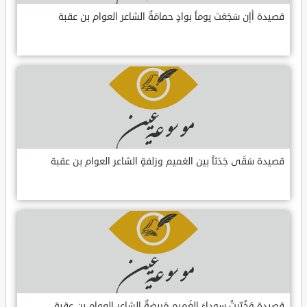
قصيدة أإن سَجَعَت يوماً بوادٍ حمامَةٌ الشاعر العوام بن عقبة
قصيدة سَقَى جَدَثاً بين الغميم وزلفةٍ الشاعر العوام بن عقبة
قصيدة وَخُبِّرتُ سوداءَ الغَميم مَريضةٌ الشاعر العوام بن عقبة