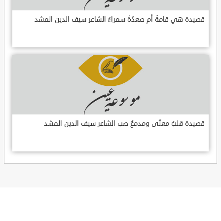
قصيدة هي قامةُ أم صعدُةُ سمراءُ الشاعر سيف الدين المشد
قصيدة قلبٌ معنّى ومدمعٌ صب الشاعر سيف الدين المشد