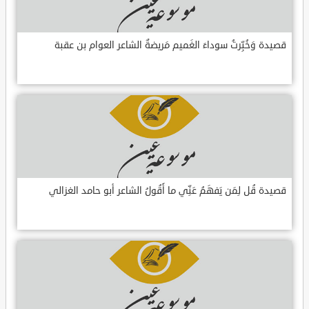
قصيدة وَخُبِّرتُ سوداءَ الغَميم مَريضةٌ الشاعر العوام بن عقبة
قصيدة قُل لِمَن يَفهَمُ عَنِّي ما أَقُولُ الشاعر أبو حامد الغزالي