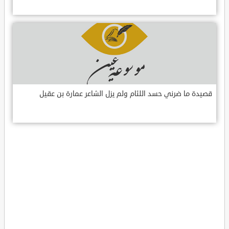
قصيدة ما ضرني حسد اللئام ولم يزل الشاعر عمارة بن عقيل