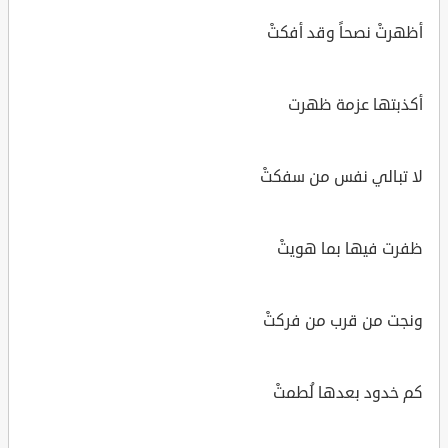
أظهرتْ نصحاً وقد أفكتْ
أكذبتها عزمة ظهرت
لا تبالي نفس من سفكتْ
ظفرت فيها بما هويتْ
ونجت من قرب من فركتْ
كم خدود بعدها لُطمتْ