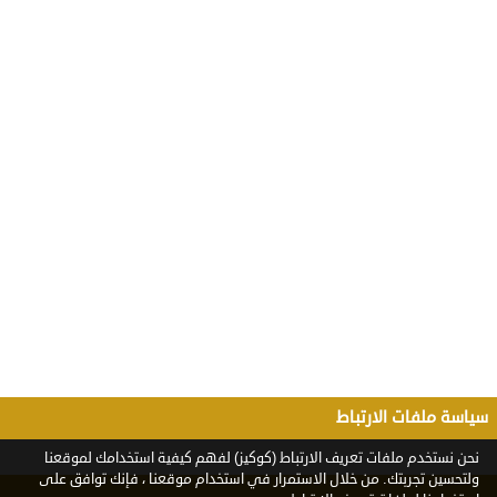
سياسة ملفات الارتباط
نحن نستخدم ملفات تعريف الارتباط (كوكيز) لفهم كيفية استخدامك لموقعنا
ولتحسين تجربتك. من خلال الاستمرار في استخدام موقعنا ، فإنك توافق على