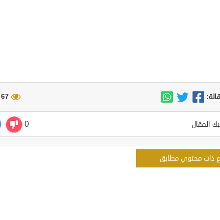
67 مشاهدة
الة:
0
ك المقال
ع ذات محتوي مطابق