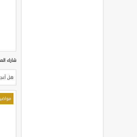
شارك المق
هل أعجب
مواضي