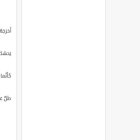
أَخرَجَه
يَحسُدُ
كَأَنَّم
طَلٌّ ع