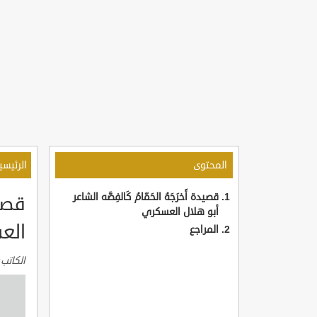
المحتوى
الرئيسي
قصيدة أَخرَجَهُ الحَمّامُ كَالفِضَّه الشاعر
قصيد
أبو هلال العسكري
الع
المراجع
الكاتب