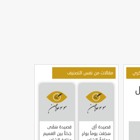
سكري
مقالات من نفس التصنيف
ل
قصيدة أإن
قصيدة سَقَى
سَجَعَت يوماً بوادٍ
جَدَثاً بين الغميم