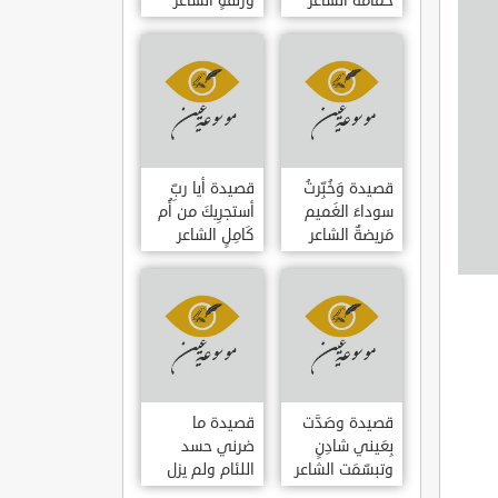
حمامَةٌ الشاعر
وزلفةٍ الشاعر
العوام بن عقبة
العوام بن عقبة
قصيدة وَخُبِّرتُ
قصيدة أيا ربِّ
سوداءَ الغَميم
أستجرِيكَ من أُم
مَريضةٌ الشاعر
كَامِلٍ الشاعر
العوام بن عقبة
العوام بن عقبة
قصيدة وصَدَّت
قصيدة ما
بِعَيني شادِنٍ
ضرني حسد
وتبسّمَت الشاعر
اللئام ولم يزل
العوام بن عقبة
الشاعر عمارة بن