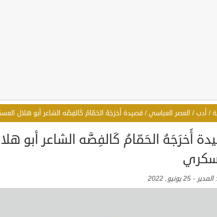
ة
/
أدب
/
العصر العباسي
/
قصيدة أَخرَجَهُ الحَمّامُ كَالفِضَّه الشاعر أبو هلال الع
ة أَخرَجَهُ الحَمّامُ كَالفِضَّه الشاعر أبو هلا
سكري
:
المدير
-
25 يونيو, 2022