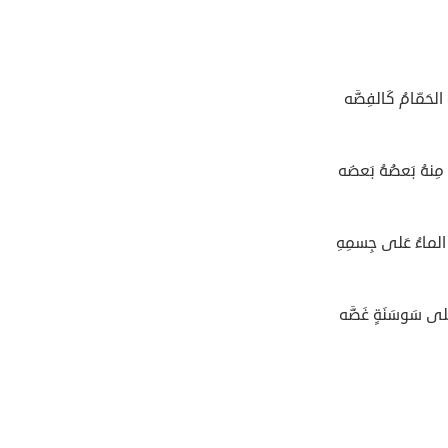
ُ الحَمّامُ كَالفِضَّه
 مِنهُ بَعضُهُ بَعضَه
ا الماءُ عَلى جِسمِهِ
َلى سَوسَنَةٍ غَضَّه