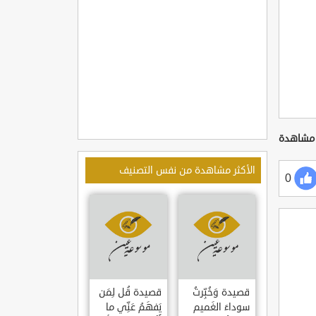
الأكثر مشاهدة من نفس التصنيف
0
قصيدة وَخُبِّرتُ
قصيدة قُل لِمَن
سوداءَ الغَميم
يَفهَمُ عَنِّي ما