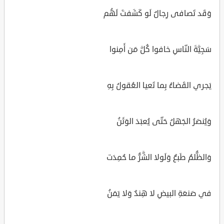
وَقَد تَصافى رِجالٌ لَو كَشَفتَ لَهُم
سَجِيَّةَ النّاسِ خافوا كُلَّ مَن أَمِنوا
يَجري القَضاءُ بِما تَعيا العُقولُ بِهِ
وَيُنصَرُ الجَهلُ حَتّى يُعبَدَ الوَثَنُ
وَالظُّلمُ طَبعٌ وَلَولا الشَّرُّ ما حُمِدَت
في صَنعَةِ البيضِ لا هِندٌ وَلا يَمَنُ