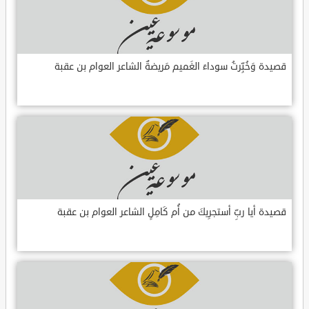
قصيدة وَخُبِّرتُ سوداءَ الغَميم مَريضةٌ الشاعر العوام بن عقبة
قصيدة أيا ربِّ أستجرِيكَ من أُم كَامِلٍ الشاعر العوام بن عقبة