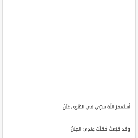
أَستَغفِرُ اللَّهَ سِرّي في الهَوى عَلَنُ
وَقَد قَنِعتُ فَقَلَّت عِندِيَ المِنَنُ