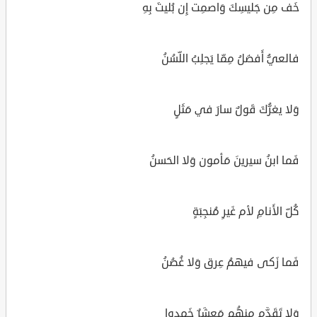
خَف مِن جَليسِكَ وَاصمِت إِن بُليتَ بِهِ
فالعيُّ أَفضَلُ مِمّا يَجلِبُ اللّسُنُ
وَلا يغرُّكَ قَولٌ سارَ في مَثَلٍ
فَما ابنُ سيرينَ مَأمون وَلا الحَسنُ
كُلّ الأَنامِ لأم غَيرِ مُنجِبَةٍ
فَما زَكى فيهمُ عِرق وَلا غُصُنُ
وَلا تَقَدَّم مِنهُم مَعشَرٌ خَمدوا