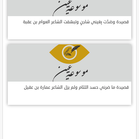
قصيدة وصَدَّت بِعَيني شادِنٍ وتبسّمَت الشاعر العوام بن عقبة
قصيدة ما ضرني حسد اللئام ولم يزل الشاعر عمارة بن عقيل