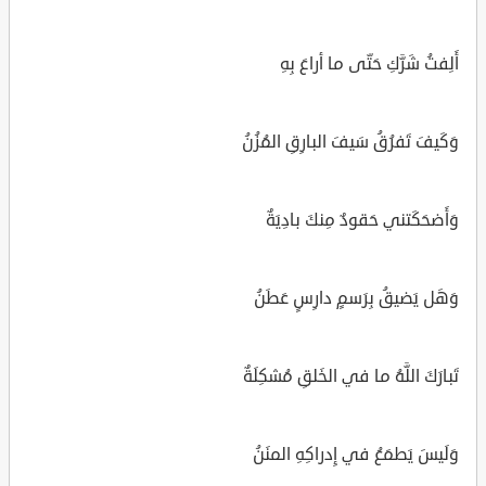
أَلِفتُ شَرَّكِ حَتّى ما أراعَ بِهِ
وَكَيفَ تَفرُقُ سَيفَ البارِقِ المُزُنُ
وَأَضحَكَتني حَقودٌ مِنكَ بادِيَةٌ
وَهَل يَضيقُ بِرَسمٍ دارِسٍ عَطَنُ
تَبارَكَ اللَّهُ ما في الخَلقِ مُشكِلَةٌ
وَلَيسَ يَطمَعُ في إِدراكِهِ المنَنُ