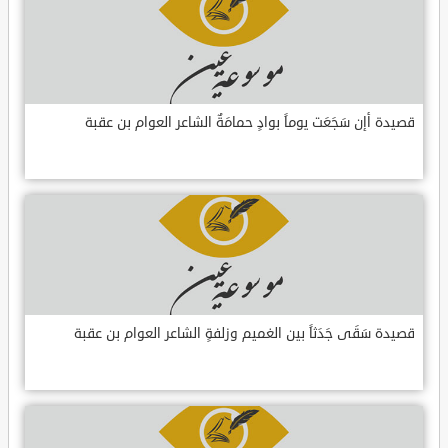
قصيدة أإن سَجَعَت يوماً بوادٍ حمامَةٌ الشاعر العوام بن عقبة
قصيدة سَقَى جَدَثاً بين الغميم وزلفةٍ الشاعر العوام بن عقبة