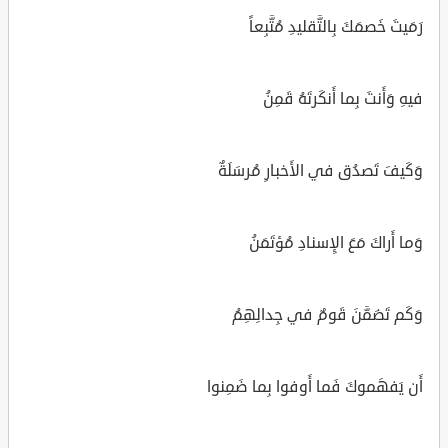
رَمَيتَ خَصمَكَ بِالتَّقليدِ مُتَّبِعاً
فيهِ وَأَنتَ بِما أَنكَرتَهُ قَمِنُ
وَكَيفَ تَصدُق في الأَخبارِ مُرسَلَةٌ
وَما أَراكَ مَعَ الإِسنادِ مُؤتَمَنُ
وَكَم تَضَمَّنَ قَومٌ في جِدالِهِمُ
أَن يَفهَموكَ فَما أَوفوا بِما ضَمِنوا