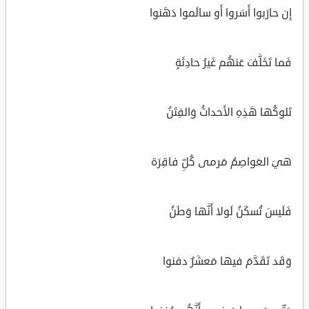
إِن حارَبوا أَسَروا أَو سالَموا دَهَنوا
فَما تَخَلَّفَ عَنهُم غَيرُ حادِثَةٍ
تَلوكُها هَذِهِ الأَحداثُ وَالفِتَنُ
هيَ العَواصِمُ مَرمى كُلِّ فاقِرَة
فَلَيسَ تُسكَنُ لَولا أَنَّها وَطَنُ
وَقَد تَقَدَّمَ فيها مَعشَرٌ دفنوا