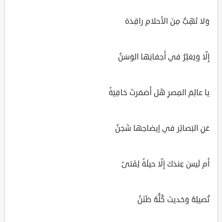
وَلا تَهِبُّ مِنَ الأَحلامِ راقِدَة
إِلّا وَيَغبُرُ في أَجفانِها الوَسَنُ
يا عالِمَ المِصرِ هَل أَضمَرتَ خافِيَةً
عَنِ البَصائِر في إيضاحِها شَجنُ
أَم لَيسَ عِندَكَ إِلّا حيلَةً لِفَتىً
تُصيبُهُ وَحَديث كُلُّهُ ظَنَنُ