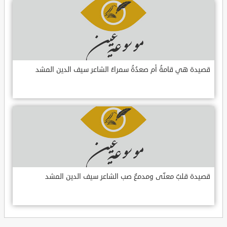
قصيدة هي قامةُ أم صعدُةُ سمراءُ الشاعر سيف الدين المشد
قصيدة قلبٌ معنّى ومدمعٌ صب الشاعر سيف الدين المشد