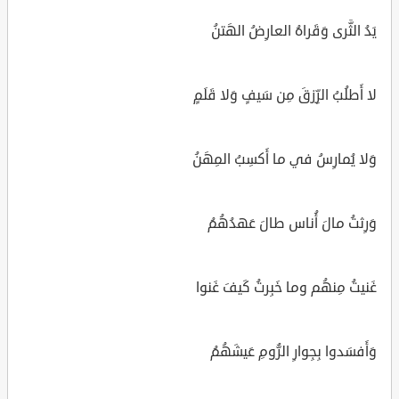
يَدُ الثَّرى وَقَراهُ العارِضُ الهَتنُ
لا أَطلُبُ الرِّزقَ مِن سَيفٍ وَلا قَلَمٍ
وَلا يُمارِسُ في ما أَكسِبُ المِهَنُ
وَرِثتُ مالَ أُناس طالَ عَهدُهُمُ
غَنيتُ مِنهُم وما خَبِرتُ كَيفَ غَنوا
وَأَفسَدوا بِجِوارِ الرُّومِ عَيشَهُمُ