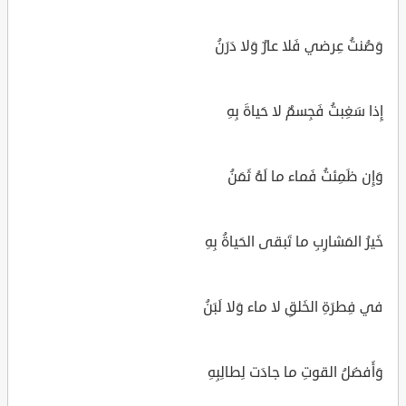
وَصُنتُ عِرضي فَلا عارٌ وَلا دَرَنُ
إِذا سَغِبتُ فَجِسمٌ لا حَياةَ بِهِ
وَإِن ظَمِئتُ فَماء ما لَهُ ثَمَنُ
خَيرُ المَشارِبِ ما تَبقى الحَياةُ بِهِ
في فِطرَةِ الخَلقِ لا ماء وَلا لَبَنُ
وَأَفضَلُ القوتِ ما جادَت لِطالِبِهِ