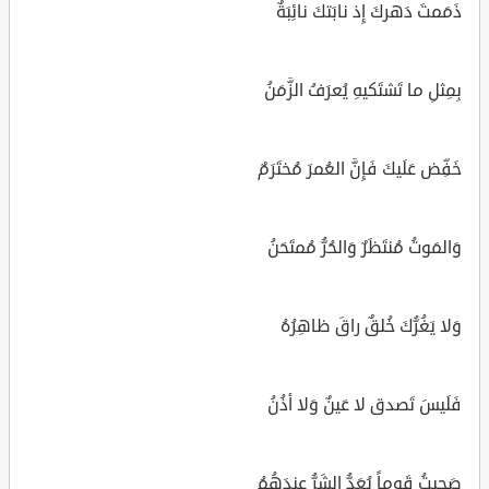
ذَمَمتَ دَهركَ إِذ نابَتكَ نائِبَةٌ
بِمِثلِ ما تَشتَكيهِ يُعرَفُ الزَّمَنُ
خَفِّض عَلَيكَ فَإِنَّ العُمرَ مُختَرَمٌ
وَالمَوتُ مُنتَظَرٌ وَالحُرُّ مُمتَحَنُ
وَلا يَغُرُّكَ خُلقٌ راقَ ظاهِرُهُ
فَلَيسَ تَصدق لا عَينٌ وَلا أذُنُ
صَحِبتُ قَوماً يُعَدُّ الشَرُّ عِندَهُمُ