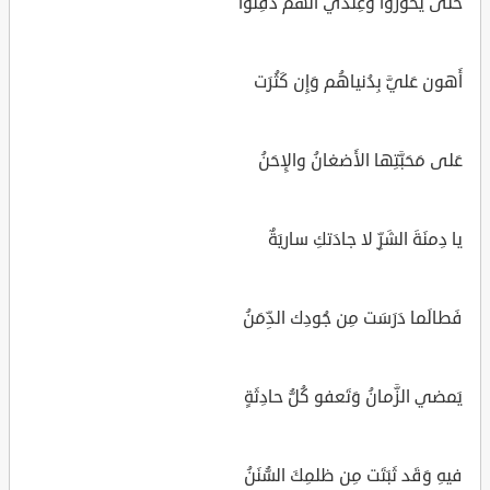
حَتّى يَحوروا وَعِندي أَنَّهُم دُفِنوا
أَهون عَليَّ بِدُنياهُم وَإِن كَثُرَت
عَلى مَحَبَّتِها الأَضغانُ والإِحَنُ
يا دِمنَةَ الشَرِّ لا جادَتكِ ساريَةٌ
فَطالَما دَرَسَت مِن جُودِك الدِّمَنُ
يَمضي الزَّمانُ وَتَعفو كُلُّ حادِثَةٍ
فيهِ وَقَد ثَبَتَت مِن ظلمِكَ السُّنَنُ