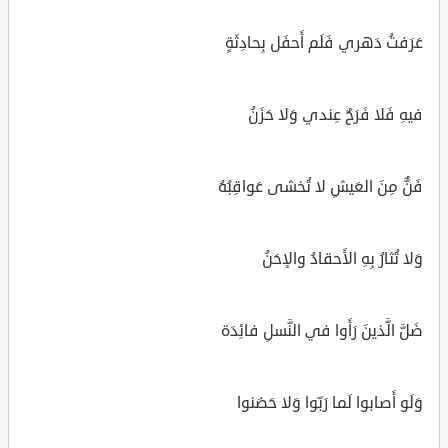
عَرَفتُ دَهري فَلَم أَحفَل بِحادِثَةٍ
فيهِ فَلا فَرَحٌ عِندي وَلا حَزَنُ
فَنٌّ مِنَ العَيشِ لا تُخشى عَواقِبُهُ
وَلا تُثارُ بِهِ الأَحقادُ والإحَنُ
ضَلَّ الَّذينَ رَأَوا في النَّسلِ فائِدَة
وَلَو أَصابوا لَما رَبّوا وَلا حَضَنوا