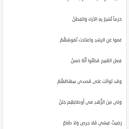
حَزماً تُشيرُ بِهِ الآراء وَالفِطَنُ
عَموا عَنِ الرشدِ واعتادَت نُفوسُهُمُ
فِعلَ القَبيح فَظَنّوا أَنَّهُ حَسَنُ
وَقَد تَوالَت عَلى قَصدي سِهامُهُمُ
وَلي مِنَ الزُّهدِ في أَوطانِهِم جَنَنُ
رَضِيتُ عَيشي فَلا حِرص وَلا طَمَعٌ