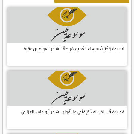
قصيدة وَخُبِّرتُ سوداءَ الغَميم مَريضةٌ الشاعر العوام بن عقبة
قصيدة قُل لِمَن يَفهَمُ عَنِّي ما أَقُولُ الشاعر أبو حامد الغزالي