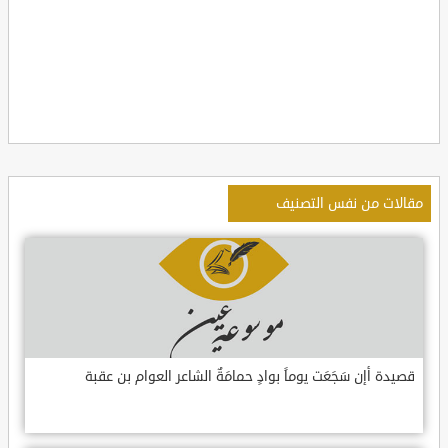
مقالات من نفس التصنيف
قصيدة أإن سَجَعَت يوماً بوادٍ حمامَةٌ الشاعر العوام بن عقبة