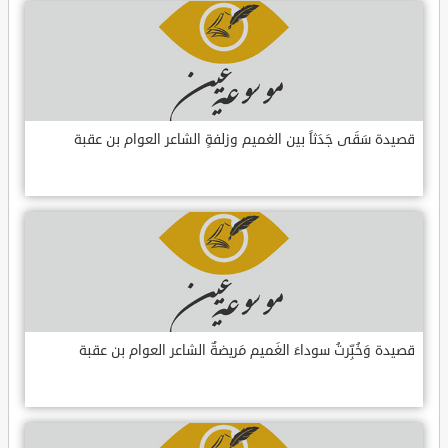
قصيدة سَقَى جَدَثاً بين الغميم وزلفةٍ الشاعر العوام بن عقبة
قصيدة وَخُبِّرتُ سوداءَ الغَميم مَريضةٌ الشاعر العوام بن عقبة