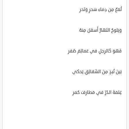
لُمَعٌ مِن دِماءِ سَحرٍ وَنَحرِ
وَيَلوحُ النَهارُ أَسفَلَ مِنهُ
فَهوَ كَالرِجلِ في عَمائِمَ صُفرِ
بَينَ نُبذٍ مِنَ الشَقائِقِ يَحكي
غِلمَةَ الدُرِّ في مَطارِفَ حُمرِ