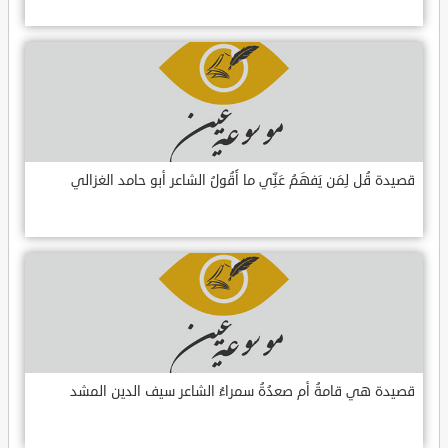
قصيدة قُل لِمَن يَفهَمُ عَنِّي ما أَقُولُ الشاعر أبو حامد الغزالي
قصيدة هي قامةُ أم صعدُةُ سمراءُ الشاعر سيف الدين المشد