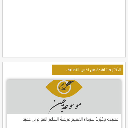
الأكثر مشاهدة من نفس التصنيف
قصيدة وَخُبِّرتُ سوداءَ الغَميم مَريضةٌ الشاعر العوام بن عقبة