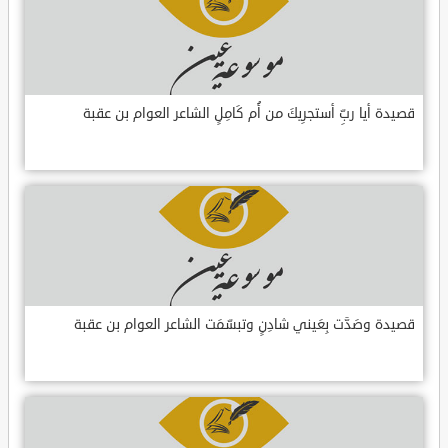
قصيدة أيا ربِّ أستجرِيكَ من أُم كَامِلٍ الشاعر العوام بن عقبة
قصيدة وصَدَّت بِعَيني شادِنٍ وتبسّمَت الشاعر العوام بن عقبة