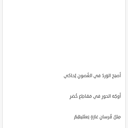
أَصبَحَ الوَردُ في الغُصونِ يُحاكي
أَوجُهَ الحورِ في مَقاطِعَ خُضرِ
مِثلُ فُرسانِ غارَةٍ يَعتَليهِمُ