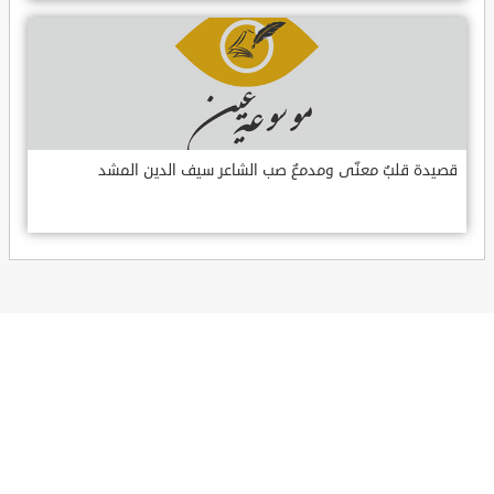
قصيدة قلبٌ معنّى ومدمعٌ صب الشاعر سيف الدين المشد