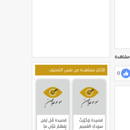
الأكثر مشاهدة من نفس التصنيف
0
قصيدة وَخُبِّرتُ
قصيدة قُل لِمَن
سوداءَ الغَميم
يَفهَمُ عَنِّي ما