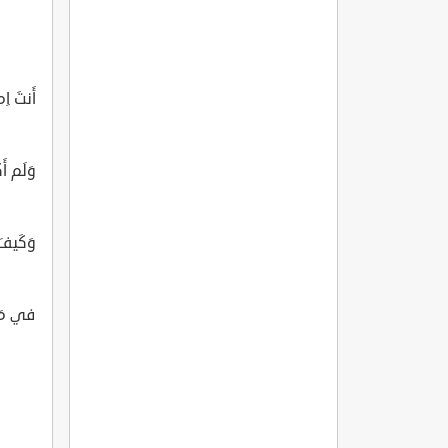
أَنتَ ا
وَلَم أ
وَكَيفَ
في مَنزِ