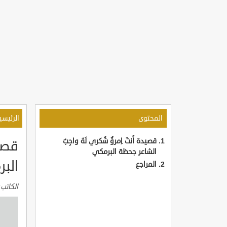
المحتوى
الرئيسي
قصيدة أَنتَ اِمرؤٌ شُكري لَهُ واجِبٌ
قصيد
الشاعر جحظة البرمكي
الب
المراجع
الكاتب