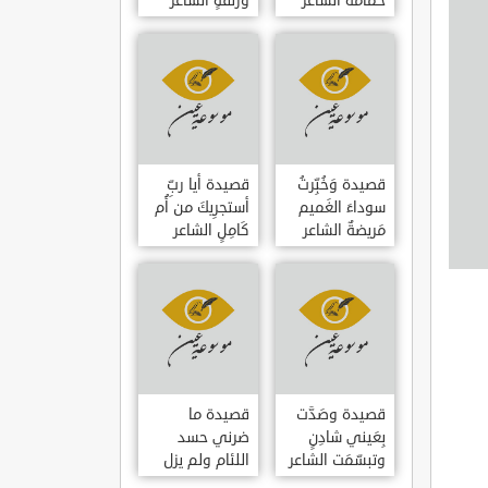
حمامَةٌ الشاعر
وزلفةٍ الشاعر
العوام بن عقبة
العوام بن عقبة
قصيدة وَخُبِّرتُ
قصيدة أيا ربِّ
سوداءَ الغَميم
أستجرِيكَ من أُم
مَريضةٌ الشاعر
كَامِلٍ الشاعر
العوام بن عقبة
العوام بن عقبة
قصيدة وصَدَّت
قصيدة ما
بِعَيني شادِنٍ
ضرني حسد
وتبسّمَت الشاعر
اللئام ولم يزل
العوام بن عقبة
الشاعر عمارة بن