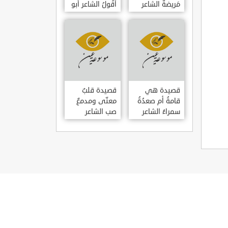
مَريضةٌ الشاعر
أَقُولُ الشاعر أبو
العوام بن عقبة
حامد الغزالي
قصيدة هي
قصيدة قلبٌ
قامةُ أم صعدُةُ
معنّى ومدمعٌ
سمراءُ الشاعر
صب الشاعر
سيف الدين
سيف الدين
المشد
المشد