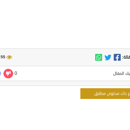
55 مشاهدة
الة:
0
ك المقال
ع ذات محتوي مطابق