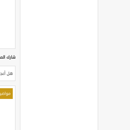
شارك المق
هل أعجب
مواضي