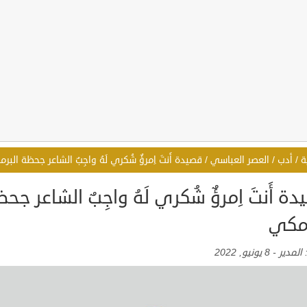
ة
/
أدب
/
العصر العباسي
/
قصيدة أَنتَ اِمرؤٌ شُكري لَهُ واجِبٌ الشاعر جحظة البر
ة أَنتَ اِمرؤٌ شُكري لَهُ واجِبٌ الشاعر جح
رمكي
:
المدير
-
8 يونيو, 2022