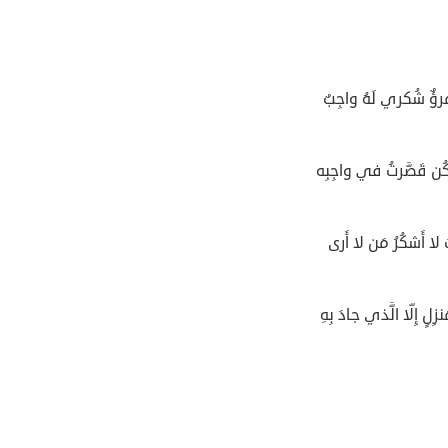
ِمرؤٌ شُكري لَهُ واجِبٌ
َكُن قَصَّرتُ في واجِبِه
 لا أَشكُرُ مَن لا أَرى
لٍ إِلّا الَّذي جادَ بِهِ