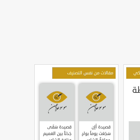
مكي
مقالات من نفس التصنيف
ظة
قصيدة أإن
قصيدة سَقَى
سَجَعَت يوماً بوادٍ
جَدَثاً بين الغميم