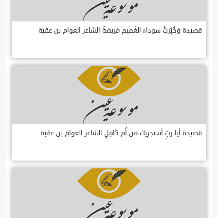
قصيدة وَخُبِّرتُ سوداءَ الغَميم مَريضةٌ الشاعر العوام بن عقبة
قصيدة أيا ربِّ أستجرِيكَ من أُم كَامِلٍ الشاعر العوام بن عقبة