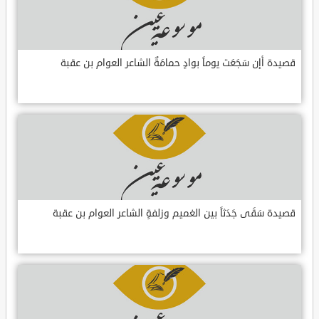
قصيدة أإن سَجَعَت يوماً بوادٍ حمامَةٌ الشاعر العوام بن عقبة
قصيدة سَقَى جَدَثاً بين الغميم وزلفةٍ الشاعر العوام بن عقبة