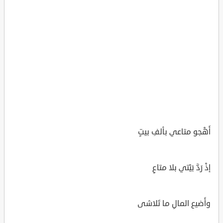
أَهْجو متاعي بألفِ بيتٍ
إذْ رَدَّ بَيْتي بلا متاعِ
وأَضيع المالِ ما تَلاشى