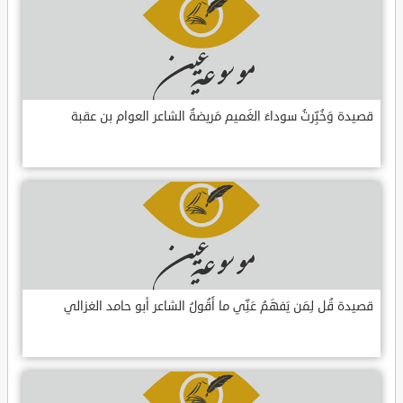
قصيدة وَخُبِّرتُ سوداءَ الغَميم مَريضةٌ الشاعر العوام بن عقبة
قصيدة قُل لِمَن يَفهَمُ عَنِّي ما أَقُولُ الشاعر أبو حامد الغزالي