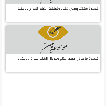
قصيدة وصَدَّت بِعَيني شادِنٍ وتبسّمَت الشاعر العوام بن عقبة
قصيدة ما ضرني حسد اللئام ولم يزل الشاعر عمارة بن عقيل