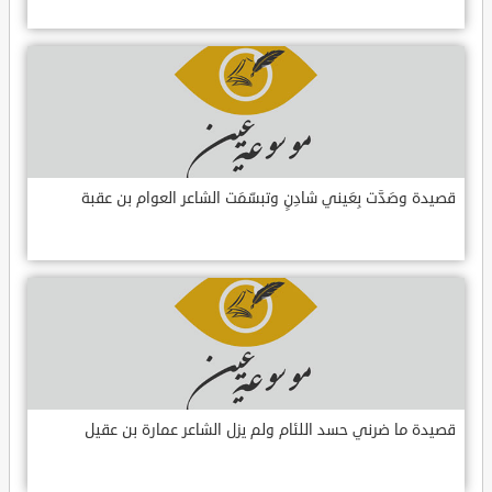
قصيدة وصَدَّت بِعَيني شادِنٍ وتبسّمَت الشاعر العوام بن عقبة
قصيدة ما ضرني حسد اللئام ولم يزل الشاعر عمارة بن عقيل