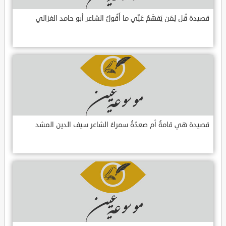
قصيدة قُل لِمَن يَفهَمُ عَنِّي ما أَقُولُ الشاعر أبو حامد الغزالي
قصيدة هي قامةُ أم صعدُةُ سمراءُ الشاعر سيف الدين المشد