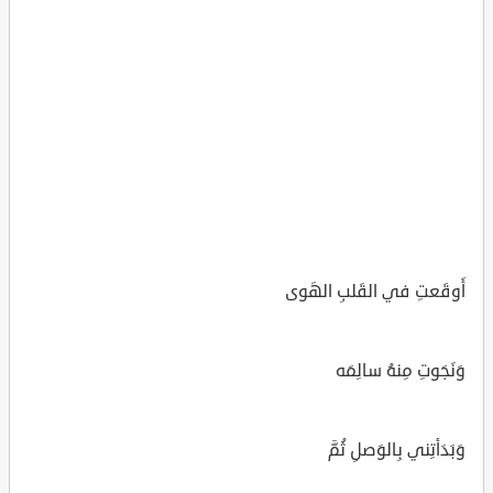
أَوقَعتِ في القَلبِ الهَوى
وَنَجَوتِ مِنهُ سالِمَه
وَبَدَأتِني بِالوَصلِ ثُمَّ