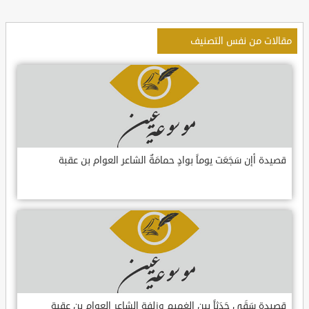
مقالات من نفس التصنيف
قصيدة أإن سَجَعَت يوماً بوادٍ حمامَةٌ الشاعر العوام بن عقبة
قصيدة سَقَى جَدَثاً بين الغميم وزلفةٍ الشاعر العوام بن عقبة