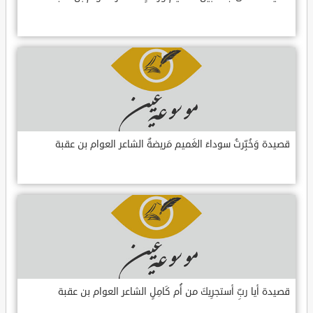
قصيدة وَخُبِّرتُ سوداءَ الغَميم مَريضةٌ الشاعر العوام بن عقبة
قصيدة أيا ربِّ أستجرِيكَ من أُم كَامِلٍ الشاعر العوام بن عقبة