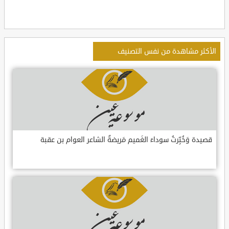
الأكثر مشاهدة من نفس التصنيف
قصيدة وَخُبِّرتُ سوداءَ الغَميم مَريضةٌ الشاعر العوام بن عقبة