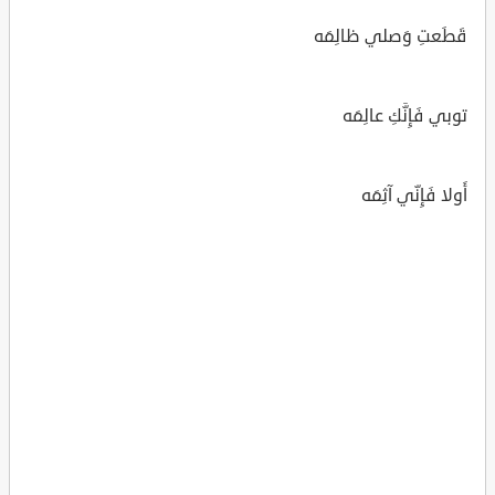
قَطَعتِ وَصلي ظالِمَه
توبي فَإِنَّكِ عالِمَه
أَولا فَإِنّي آثِمَه