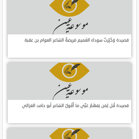
قصيدة وَخُبِّرتُ سوداءَ الغَميم مَريضةٌ الشاعر العوام بن عقبة
قصيدة قُل لِمَن يَفهَمُ عَنِّي ما أَقُولُ الشاعر أبو حامد الغزالي