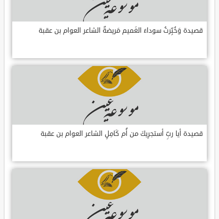
قصيدة وَخُبِّرتُ سوداءَ الغَميم مَريضةٌ الشاعر العوام بن عقبة
قصيدة أيا ربِّ أستجرِيكَ من أُم كَامِلٍ الشاعر العوام بن عقبة