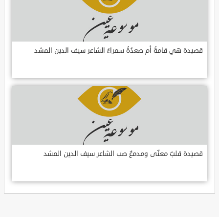
قصيدة هي قامةُ أم صعدُةُ سمراءُ الشاعر سيف الدين المشد
قصيدة قلبٌ معنّى ومدمعٌ صب الشاعر سيف الدين المشد