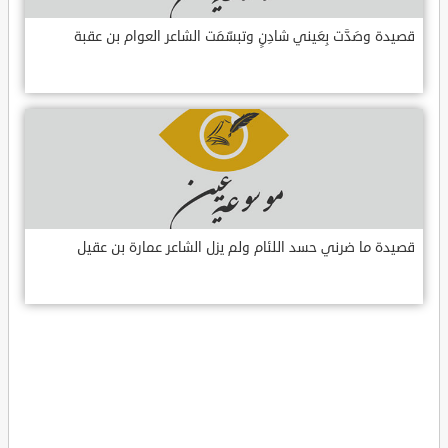
قصيدة وصَدَّت بِعَيني شادِنٍ وتبسّمَت الشاعر العوام بن عقبة
قصيدة ما ضرني حسد اللئام ولم يزل الشاعر عمارة بن عقيل