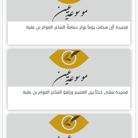
قصيدة أإن سَجَعَت يوماً بوادٍ حمامَةٌ الشاعر العوام بن عقبة
قصيدة سَقَى جَدَثاً بين الغميم وزلفةٍ الشاعر العوام بن عقبة