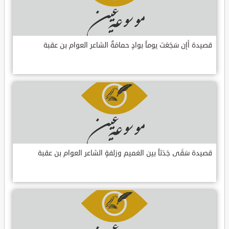
قصيدة أإن سَجَعَت يوماً بوادٍ حمامَةٌ الشاعر العوام بن عقبة
قصيدة سَقَى جَدَثاً بين الغميم وزلفةٍ الشاعر العوام بن عقبة