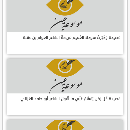
قصيدة وَخُبِّرتُ سوداءَ الغَميم مَريضةٌ الشاعر العوام بن عقبة
قصيدة قُل لِمَن يَفهَمُ عَنِّي ما أَقُولُ الشاعر أبو حامد الغزالي