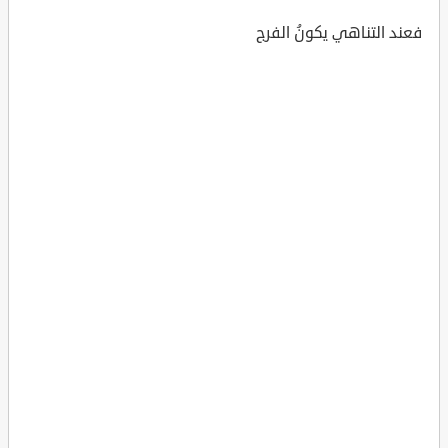
فعند التناهي يكونُ الفرج