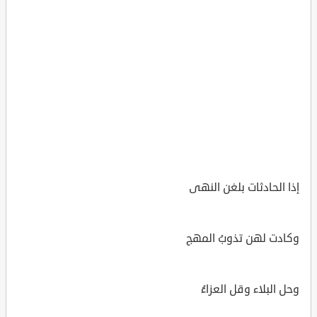
إذا الحادثات بلغن النهى
وكادت لهن تذوبُ المهج
وحل البلاء وقل العزاءُ