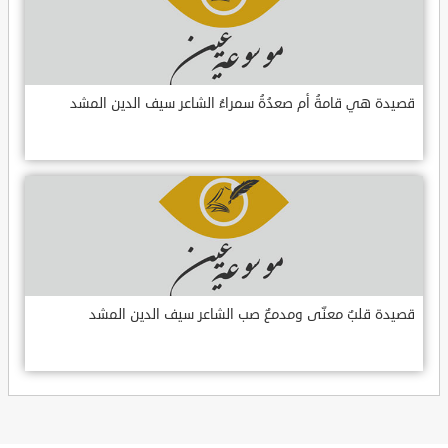
قصيدة هي قامةُ أم صعدُةُ سمراءُ الشاعر سيف الدين المشد
قصيدة قلبٌ معنّى ومدمعٌ صب الشاعر سيف الدين المشد