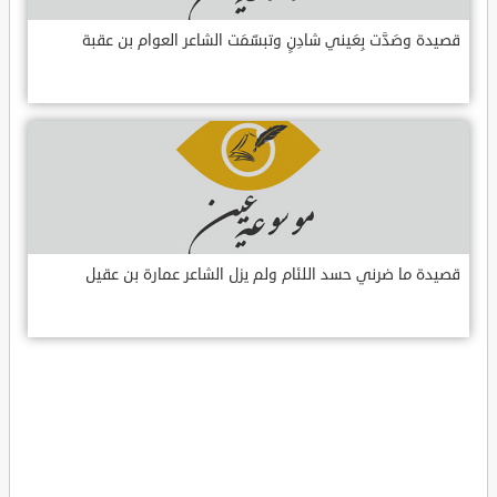
قصيدة وصَدَّت بِعَيني شادِنٍ وتبسّمَت الشاعر العوام بن عقبة
قصيدة ما ضرني حسد اللئام ولم يزل الشاعر عمارة بن عقيل