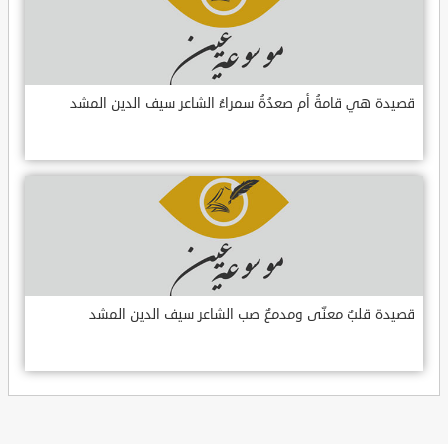
قصيدة هي قامةُ أم صعدُةُ سمراءُ الشاعر سيف الدين المشد
قصيدة قلبٌ معنّى ومدمعٌ صب الشاعر سيف الدين المشد