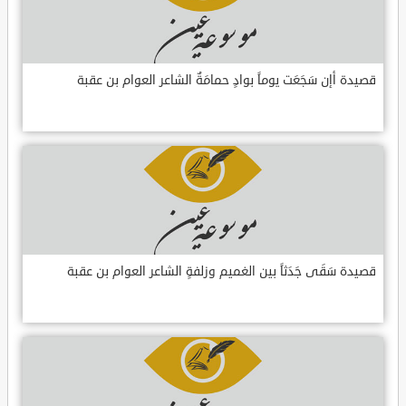
قصيدة أإن سَجَعَت يوماً بوادٍ حمامَةٌ الشاعر العوام بن عقبة
قصيدة سَقَى جَدَثاً بين الغميم وزلفةٍ الشاعر العوام بن عقبة