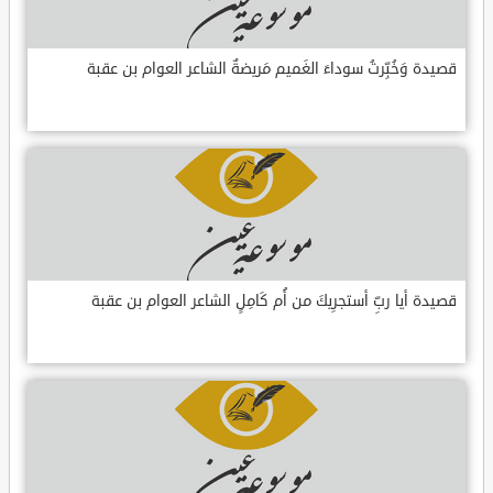
قصيدة وَخُبِّرتُ سوداءَ الغَميم مَريضةٌ الشاعر العوام بن عقبة
قصيدة أيا ربِّ أستجرِيكَ من أُم كَامِلٍ الشاعر العوام بن عقبة