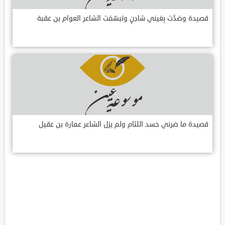
قصيدة وصَدَّت بِعَيني شادِنٍ وتبسّمَت الشاعر العوام بن عقبة
قصيدة ما ضرني حسد اللئام ولم يزل الشاعر عمارة بن عقيل