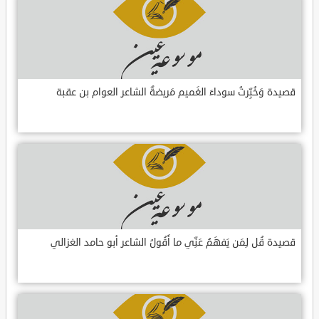
قصيدة وَخُبِّرتُ سوداءَ الغَميم مَريضةٌ الشاعر العوام بن عقبة
قصيدة قُل لِمَن يَفهَمُ عَنِّي ما أَقُولُ الشاعر أبو حامد الغزالي