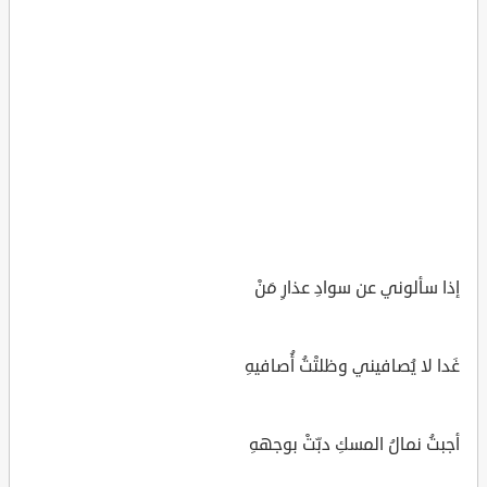
إذا سألوني عن سوادِ عذارِ مَنْ
غَدا لا يُصافيني وظلتْتُ أُصافيهِ
أجبتُ نمالُ المسكِ دبّتْ بوجههِ