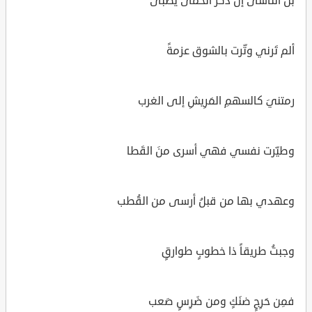
بل أتناسى إنَّ ذكر الحمى يصبى
ألم تَرني وتّرت بالشوق عزمةً
رمتنيَ كالسهمِ المَرِيشِ إلى الغرب
وطيّرت نفسي فهي أسرى منَ القَطا
وعهدي بها من قبلُ أرسى من القُطب
وجبتُ طريقاً ذا خطوبٍ طوارقٍ
فمِن حَرِجٍ ضنَكٍ ومن ضَرِسٍ صَعب