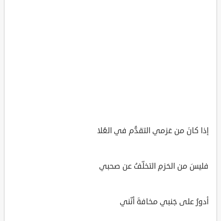
إذا كانَ من عَزمي التقدُّم في العُلا
فليسَ من الحَزمِ التخلّفُ عن صحبي
أدورُ على جَنبي مخافةَ أنّني