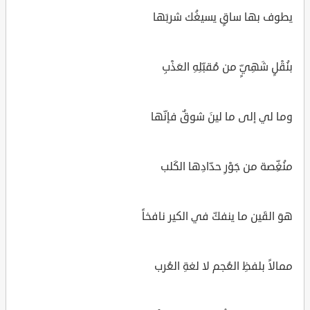
يطوف بها ساقٍ يسيغُك شربَها
بنُقْلٍ شَهِيٍّ من مُقبّلِهِ العَذْبِ
وما لي إلى ما لينَ شوقٌ فإنّها
منُغِّصة من جَوْرِ حدّادِها الكَلب
هوَ القَين ما ينفكّ في الكير نافخاً
ممالاً بلفظِ العُجم لا لغةِ العُرب