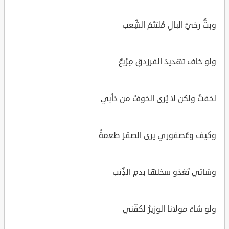
وبِتُّ رخيَّ البالِ مُلتئمَ الشِّعب
ولو خاف تهديدَ الفرزدقِ مِرْبعٌ
لخفتُ ولكن لا يُرى الخوفُ من دَأبي
وكيف وعُصفوري يرى الصقرَ طعمةً
وشاتي تَغذو سخلها بدمِ الذِّئب
ولو شاءَ مولانا الوزيرُ لكفّني