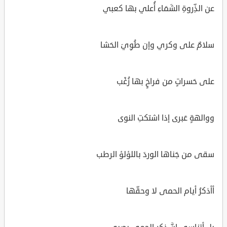
عن الذِّروةِ الشَمَاءِ أُعلي بها كعبي
سلامٌ على وكري وإن طُوِيَ الحَشا
على حَسراتٍ من فراخٍ بها زُغْب
ووالهةٍ عَبرى إذا اشتكتِ النوى
سقى من جَناها الوردَ باللؤلؤ الرطب
أأذكرُ أيام الحمى لا وحقّها