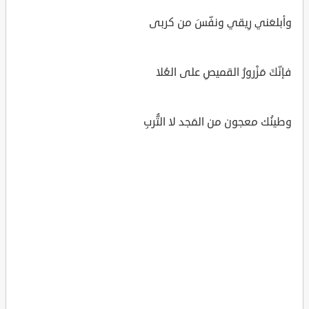
وأبلعَني رِيقي ونفّسَ من كربى
فإنّكَ مَزْرورُ القميصِ على العُلا
وطينُك معجون من المَجد لا التُّربِ