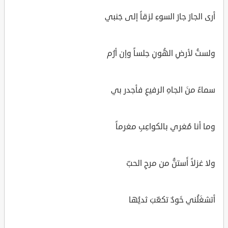
أرى الجارَ جارَ السوءِ لزقاً إلى جَنبي
ولستُ لأرضِ الهُونِ حِلساً وإن أرُم
سماءً منَ الجاهِ الرفيعِ فأجدر بي
وما أنا مُغري بالكواعِبِ مغرماً
ولا غزلاً أَستنُّ من مرحِ الحبّ
أتشغَلُني خَودٌ تكعّبَ ثديُها