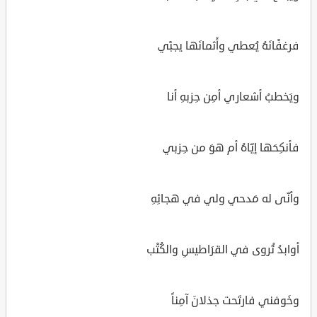
فرغفْانَهُ يُعطي وأَثمانَها يجبْي
ويَخطبُ أشعاري أمِن حِزبهِ أنا
فأنكِحَها إيّاهُ أم هوَ من حِزبي
وأنّى له مَدحي ولي في هجائِهِ
أوابدُ تُروى في القرَاطيسِ والكُتْب
وخَوفني فارتَحت جذلانَ آمِناً