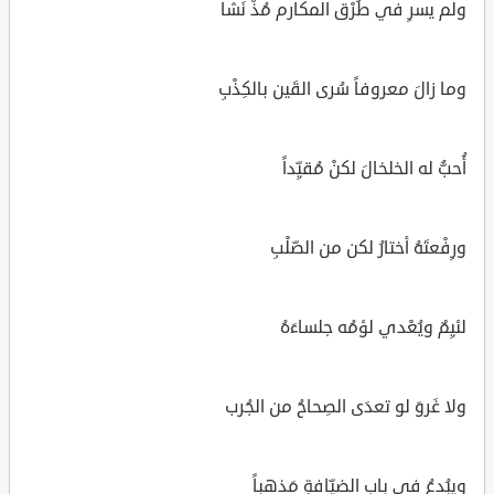
ولم يسرِ في طُرْق المكارم مُذْ نَشا
وما زالَ معروفاً سُرى القَين بالكِذْبِ
أُحبُّ له الخلخالَ لكنْ مُقيِّداً
ورِفْعتَهُ أختارُ لكن من الصّلْبِ
لئيِمٌ ويُعْدي لؤمُه جلساءَهُ
ولا غَروَ لو تعدَى الصِحاحُ من الجُرب
ويبُدعُ في بابِ الضيِّافةِ مَذهباً