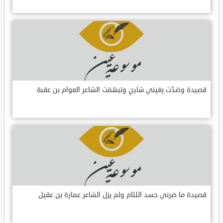
قصيدة وصَدَّت بِعَيني شادِنٍ وتبسّمَت الشاعر العوام بن عقبة
قصيدة ما ضرني حسد اللئام ولم يزل الشاعر عمارة بن عقيل