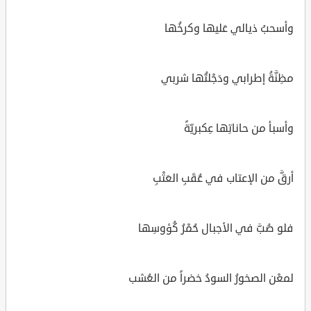
وأسحبُ ذيالي عَليها وكرخُها
مظِنَّةُ إطرابي ودَجْلتُها شربي
وأسبأ من حاناتِها عِكبريّةً
أرقَّ من الإعتاب في عُقَبِ العَتْبِ
فلو صُبَّ في الأجبال حُمْرُ كُؤوسِها
لمعْن الصخورُ السودُ خضراً من العُشب