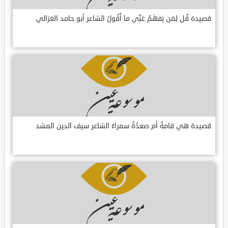
قصيدة قُل لِمَن يَفهَمُ عَنِّي ما أَقُولُ الشاعر أبو حامد الغزالي
قصيدة هي قامةُ أم صعدُةُ سمراءُ الشاعر سيف الدين المشد