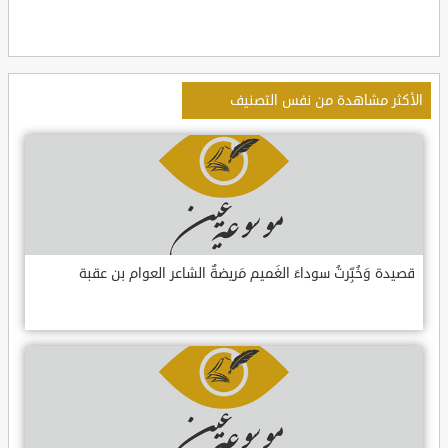
الأكثر مشاهدة من نفس التصنيف
قصيدة وَخُبِّرتُ سوداءَ الغَميم مَريضةٌ الشاعر العوام بن عقبة