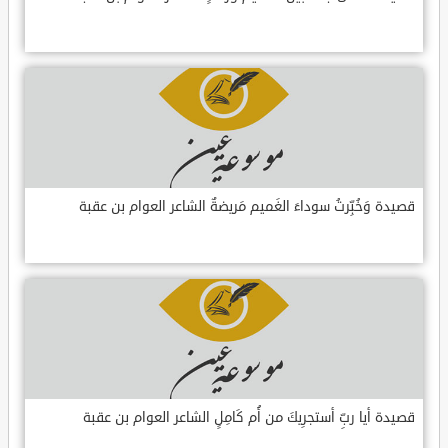
قصيدة وَخُبِّرتُ سوداءَ الغَميم مَريضةٌ الشاعر العوام بن عقبة
قصيدة أيا ربِّ أستجرِيكَ من أُم كَامِلٍ الشاعر العوام بن عقبة