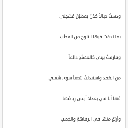
ودستُ جبالاً كدْنَ يعطبْنَ مُهجتي
بما ندفت فيها الثلوج من العطْب
وفارقتُ بيتي كالمهنّدِ دالقاً
من الغمدِ واستبدلتُ شعباً سوى شَعبي
فَها أنا في بغدادَ أرعى رِياضَها
وأرتعُ منها في الرَفاهةِ والخِصبِ