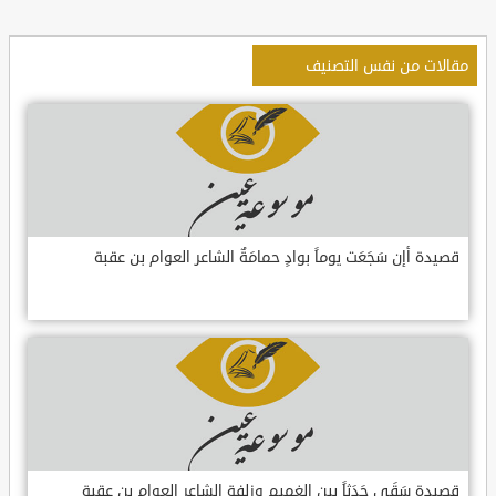
مقالات من نفس التصنيف
قصيدة أإن سَجَعَت يوماً بوادٍ حمامَةٌ الشاعر العوام بن عقبة
قصيدة سَقَى جَدَثاً بين الغميم وزلفةٍ الشاعر العوام بن عقبة