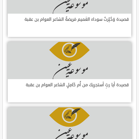
قصيدة وَخُبِّرتُ سوداءَ الغَميم مَريضةٌ الشاعر العوام بن عقبة
قصيدة أيا ربِّ أستجرِيكَ من أُم كَامِلٍ الشاعر العوام بن عقبة