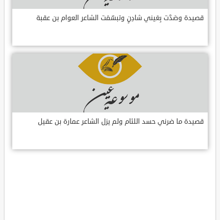
قصيدة وصَدَّت بِعَيني شادِنٍ وتبسّمَت الشاعر العوام بن عقبة
قصيدة ما ضرني حسد اللئام ولم يزل الشاعر عمارة بن عقيل