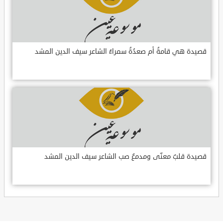
قصيدة هي قامةُ أم صعدُةُ سمراءُ الشاعر سيف الدين المشد
قصيدة قلبٌ معنّى ومدمعٌ صب الشاعر سيف الدين المشد