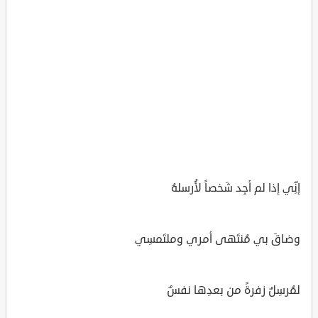
إنِّي إذا لم أجِد شَخصاً لأُرسلهُ
وضاقَ بي مُنتَهى أمري وملتَمسِي
لمُرسِلٌ زفرةً من بعدِها نفسٌ