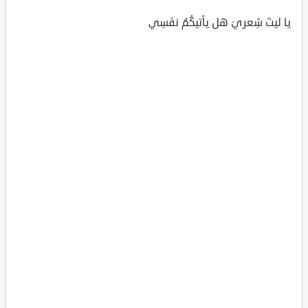
يا ليتَ شِعريَ هل يأتيكُمُ نفَسِي