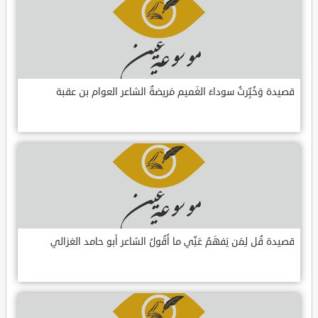
قصيدة وَخُبِّرتُ سوداءَ الغَميم مَريضةٌ الشاعر العوام بن عقبة
قصيدة قُل لِمَن يَفهَمُ عَنِّي ما أَقُولُ الشاعر أبو حامد الغزالي