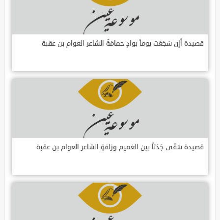
قصيدة أإن سَجَعَت يوماً بوادٍ حمامَةٌ الشاعر العوام بن عقبة
قصيدة سَقَى جَدَثاً بين الغميم وزلفةٍ الشاعر العوام بن عقبة