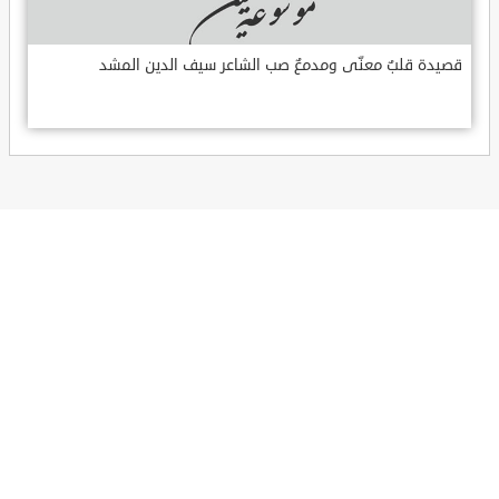
قصيدة قلبٌ معنّى ومدمعٌ صب الشاعر سيف الدين المشد