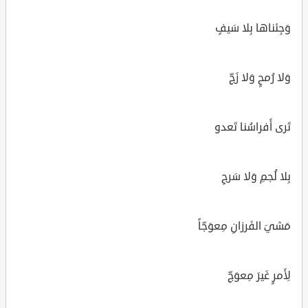
وَجِئناها بِلا سَيفٍ
وَلا رُمحٍ وَلا زَجِّ
تَرى أَفراسُنا تَعدو
بِلا لُجمِ وَلا سَرجِ
مَشيَ الفَرزانِ مِعوَجّاً
لِأَمرٍ غَيرَ مِعوَجِّ