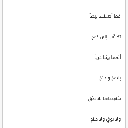
فَما أَحسَنَها بيضاً
تَمَشَّينَ إِلى دُعجِ
أَقَمنا بَينَنا حَرباً
بِلاعَجٍّ وَلا ثَجِّ
شَهِدناها بِلا طَبلٍ
وَلا بوقٍ وَلا صَنجِ