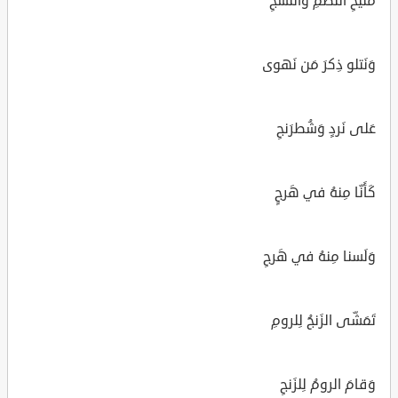
مَليحِ النَظمِ وَالنَسجِ
وَنَتلو ذِكرَ مَن نَهوى
عَلى نَردٍ وَشُطرَنجِ
كَأَنّا مِنهُ في هَرجٍ
وَلَسنا مِنهُ في هَرجِ
تَمَشّى الزَنجُ لِلرومِ
وَقامَ الرومُ لِلزَنجِ