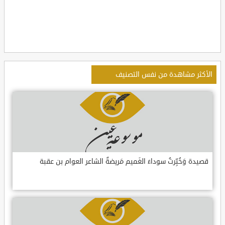
الأكثر مشاهدة من نفس التصنيف
قصيدة وَخُبِّرتُ سوداءَ الغَميم مَريضةٌ الشاعر العوام بن عقبة