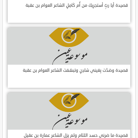
قصيدة أيا ربِّ أستجرِيكَ من أُم كَامِلٍ الشاعر العوام بن عقبة
قصيدة وصَدَّت بِعَيني شادِنٍ وتبسّمَت الشاعر العوام بن عقبة
قصيدة ما ضرني حسد اللئام ولم يزل الشاعر عمارة بن عقيل