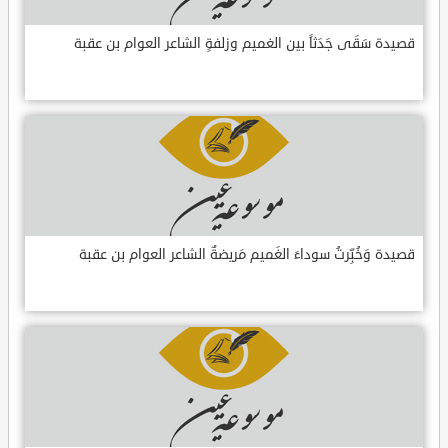
قصيدة سَقَى جَدَثاً بين الغميم وزلفةٍ الشاعر العوام بن عقبة
قصيدة وَخُبِّرتُ سوداءَ الغَميم مَريضةٌ الشاعر العوام بن عقبة