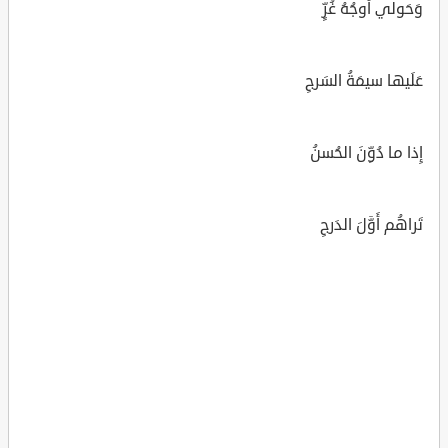
وَحَولي أَوجُهُ غُرٍّ
عَلَيها سيمَةُ السَرجِ
إِذا ما دُوِّنَ الحُسنُ
تَراهُم أَوَّلَ الدَرجِ