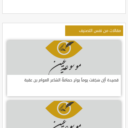
مقالات من نفس التصنيف
قصيدة أإن سَجَعَت يوماً بوادٍ حمامَةٌ الشاعر العوام بن عقبة