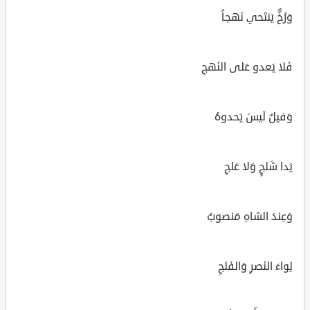
وَرُخٌّ يَنتَحي نَهجاً
فَلا يَعدو عَلى النَهجِ
وَفيلٌ لَيسَ يَحدوهُ
يَدا شَلجٍ وَلا عَلجِ
وَعِندَ الشاهِ مَنصوبٌ
لِواءَ النَصرِ وَالفَلجِ