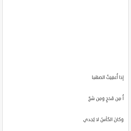
إِذا أُعفِيَتُ الصَهبا
أُ مِن قَدَحٍ وَمِن شَجِّ
وَكانَ الكَأسُ لا يُجدي