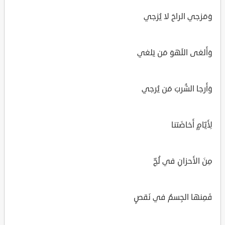
وَمَزجي الراحَ لا يُزجي
وَأَلغى اللَهوَ مَن يَلغي
وَأَرجا الشُربَ مَن يُرجي
لِأَيّامٍ أَخاضَتنا
مِنَ الأَحزانِ في لُجِّ
فَمِنها الجِسمُ في نَقصٍ