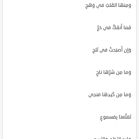
وَمِنها القَلبُ في وَهجِ
فَما أَنفَكُّ في حَرٍّ
وَإِن أَصبَحتُ في ثَلجِ
وَما مِن شَرِّها ناجٍ
وَما مِن كَيدِها مَنجي
تَمَتَّعنا بِمَسموعٍ