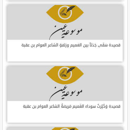
قصيدة سَقَى جَدَثاً بين الغميم وزلفةٍ الشاعر العوام بن عقبة
قصيدة وَخُبِّرتُ سوداءَ الغَميم مَريضةٌ الشاعر العوام بن عقبة