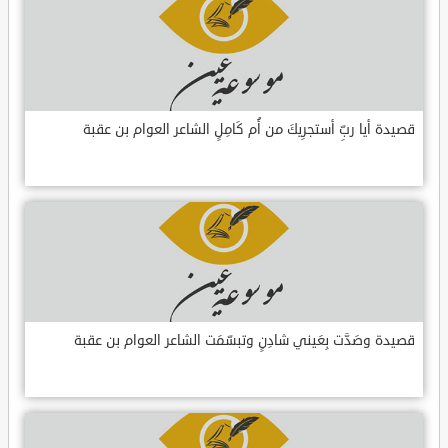
قصيدة أيا ربِّ أستجرِيكَ من أُم كَامِلٍ الشاعر العوام بن عقبة
قصيدة وصَدَّت بِعَيني شادِنٍ وتبسّمَت الشاعر العوام بن عقبة