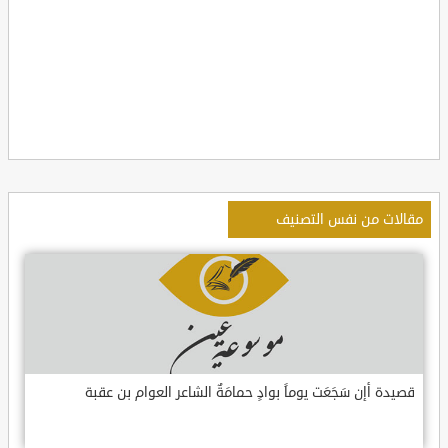
مقالات من نفس التصنيف
قصيدة أإن سَجَعَت يوماً بوادٍ حمامَةٌ الشاعر العوام بن عقبة