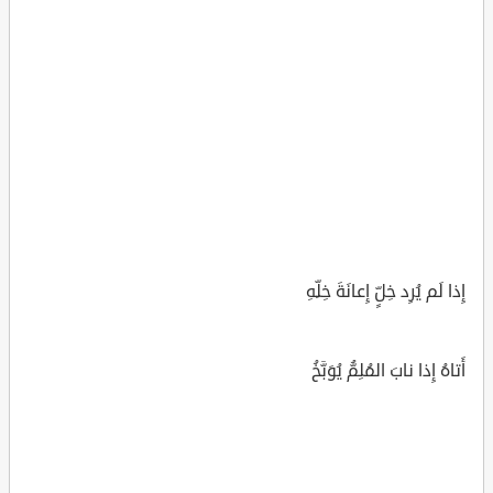
إِذا لَم يُرِد خِلٍّ إِعانَةَ خِلِّهِ
أَتاهُ إِذا نابَ المُلِمُّ يُوَبَّخُ