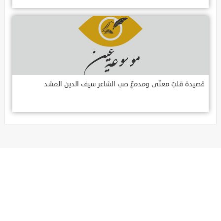
قصيدة قلبٌ معنّى ومدمعٌ صب الشاعر سيف الدين المشد