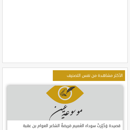
الأكثر مشاهدة من نفس التصنيف
قصيدة وَخُبِّرتُ سوداءَ الغَميم مَريضةٌ الشاعر العوام بن عقبة