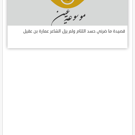
قصيدة ما ضرني حسد اللئام ولم يزل الشاعر عمارة بن عقيل