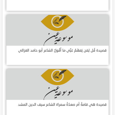
قصيدة قُل لِمَن يَفهَمُ عَنِّي ما أَقُولُ الشاعر أبو حامد الغزالي
قصيدة هي قامةُ أم صعدُةُ سمراءُ الشاعر سيف الدين المشد