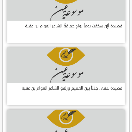
قصيدة أإن سَجَعَت يوماً بوادٍ حمامَةٌ الشاعر العوام بن عقبة
قصيدة سَقَى جَدَثاً بين الغميم وزلفةٍ الشاعر العوام بن عقبة