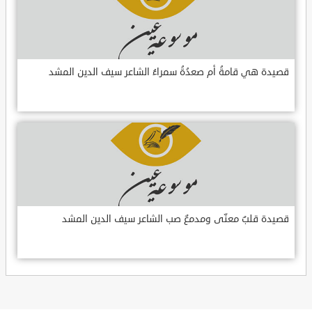
قصيدة هي قامةُ أم صعدُةُ سمراءُ الشاعر سيف الدين المشد
قصيدة قلبٌ معنّى ومدمعٌ صب الشاعر سيف الدين المشد