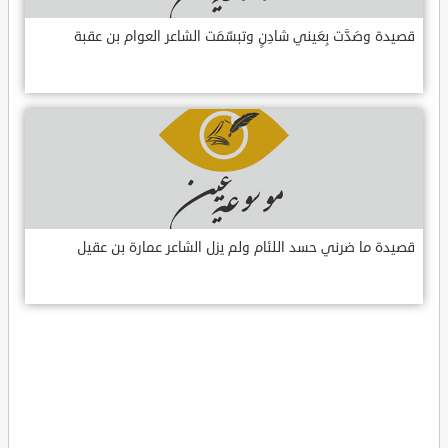
قصيدة وصَدَّت بِعَيني شادِنٍ وتبسّمَت الشاعر العوام بن عقبة
قصيدة ما ضرني حسد اللئام ولم يزل الشاعر عمارة بن عقيل