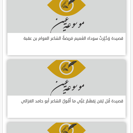
قصيدة وَخُبِّرتُ سوداءَ الغَميم مَريضةٌ الشاعر العوام بن عقبة
قصيدة قُل لِمَن يَفهَمُ عَنِّي ما أَقُولُ الشاعر أبو حامد الغزالي