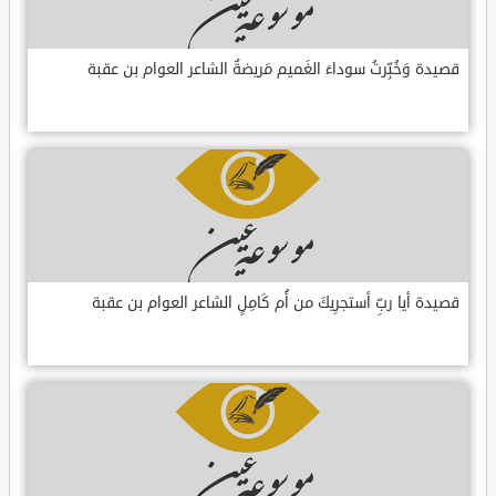
قصيدة وَخُبِّرتُ سوداءَ الغَميم مَريضةٌ الشاعر العوام بن عقبة
قصيدة أيا ربِّ أستجرِيكَ من أُم كَامِلٍ الشاعر العوام بن عقبة