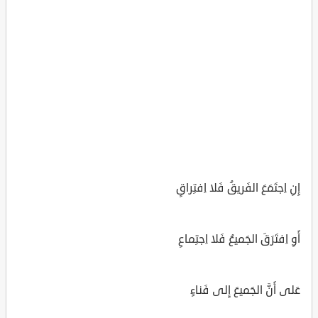
إِنِ اِجتَمَعَ الفَريقُ فَلا اِفتِراقٍ
أَوِ اِفتَرَقَ الجَميعُ فَلا اِجتِماعِ
عَلى أَنَّ الجَميعَ إِلى فَناءٍ