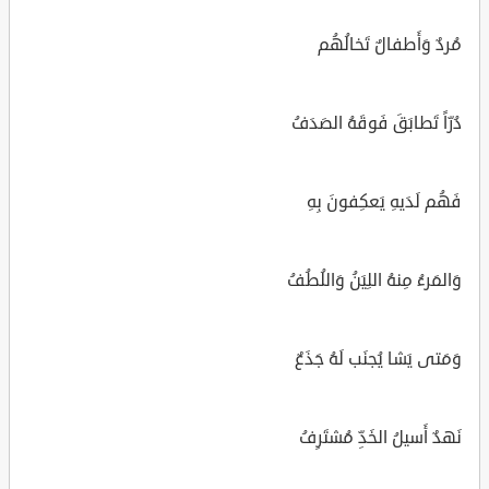
مُردٌ وَأَطفالٌ تَخالُهُم
دُرّاً تَطابَقَ فَوقَهُ الصَدَفُ
فَهُم لَدَيهِ يَعكِفونَ بِهِ
وَالمَرءُ مِنهُ اللِيَنُ وَاللُطُفُ
وَمَتى يَشا يُجنَب لَهُ جَذَعٌ
نَهدٌ أَسيلُ الخَدِّ مُشتَرِفُ