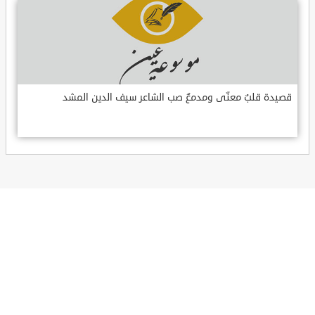
قصيدة قلبٌ معنّى ومدمعٌ صب الشاعر سيف الدين المشد