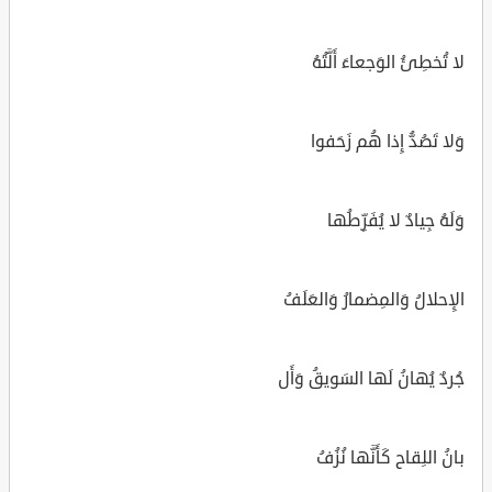
لا تُخطِئُ الوَجعاءَ أَلَّتُهُ
وَلا تَصُدُّ إِذا هُم زَحَفوا
وَلَهُ جِيادٌ لا يُفَرِّطُها
الإِحلالُ وَالمِضمارُ وَالعَلَفُ
جُردٌ يُهانُ لَها السَويقُ وَأَل
بانُ اللِقاح كَأَنَّها نُزُفُ