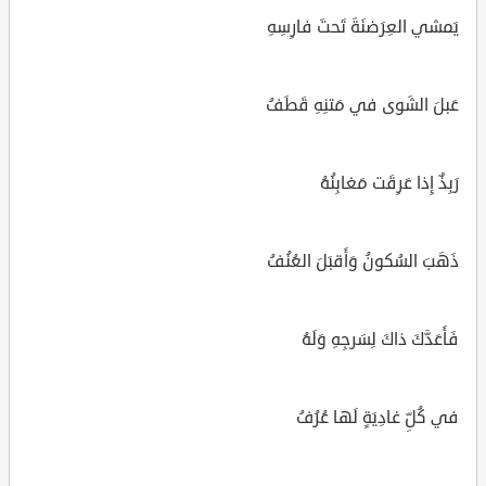
يَمشي العِرَضنَةَ تَحتَ فارِسِهِ
عَبلَ الشَوى في مَتنِهِ قَطَفُ
رَبِذٌ إِذا عَرِقَت مَغابِنُهُ
ذَهَبَ السُكونُ وَأَقبَلَ العُنُفُ
فَأَعَدَّكَ ذاكَ لِسَرجِهِ وَلَهُ
في كُلِّ غادِيَةٍ لَها عُرُفُ