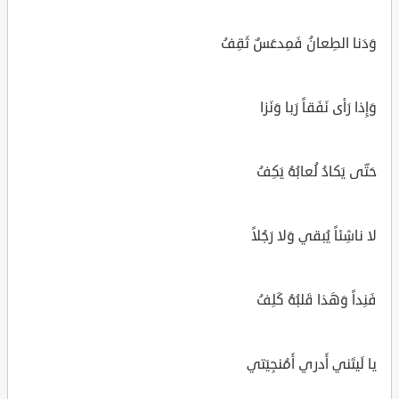
وَدَنا الطِعانُ فَمِدعَسٌ ثَقِفُ
وَإِذا رَأى نَفَقاً رَبا وَنَزا
حَتّى يَكادُ لُعابُهُ يَكِفُ
لا ناشِئاً يُبقي وَلا رَجُلاً
فَنِداً وَهَذا قَلبُهُ كَلِفُ
يا لَيتَني أَدري أَمُنجِيَتي