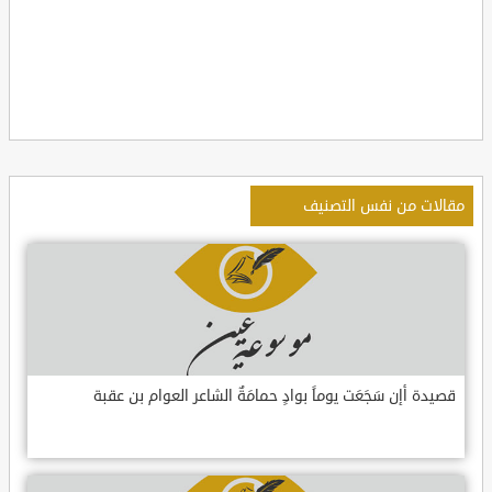
مقالات من نفس التصنيف
قصيدة أإن سَجَعَت يوماً بوادٍ حمامَةٌ الشاعر العوام بن عقبة