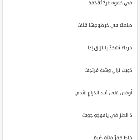
في حَقوِهِ عَرِدٌ تَقَدَّمَهُ
صَلعاءُ في خَرطومِها قَلَفُ
جَرداءُ تَشحَذُ بِالبُزاقِ إِذا
دُعِيَت نَزالِ وَهَبَّ مُرتَدِفُ
أَوفى عَلى قَيدِ الذِراعِ شَدي
دُ الجَلزِ في يافوخِهِ جَوفُ
خاظٍ مُمَرٌّ مَتنَهُ ضَرِمٌ