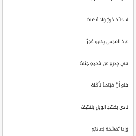
لا خانَهُ خَورٌ وَلا قَضَفُ
عَردُ المَجَسِ بِمَتنِهِ عُجَزٌ
في جِذرِهِ عَن فَخذِهِ جَنَفُ
فَلَو أَنَّ فَيّاضاً تَأَمَّلَهُ
نادى بِجُهدِ الوَيلِ يَلتَهِفُ
وَإِذا تَمَسَّحَهُ لِعادَتِهِ