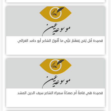
قصيدة قُل لِمَن يَفهَمُ عَنِّي ما أَقُولُ الشاعر أبو حامد الغزالي
قصيدة هي قامةُ أم صعدُةُ سمراءُ الشاعر سيف الدين المشد