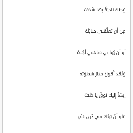
وَجناءُ نادِيَةٌ بِها شَدَفُ
مِن أَن تَعَلَّقَني حَبائِلُهُ
أَو أَن يُواري هامَتي لُجُفُ
وَلَقَد أَقولُ حِذارَ سَطوَتِهِ
إيهاً إِلَيكَ تَوَقَّ يا خَلَفُ
وَلَو أَنَّ بَيتَكَ في ذُرى عَلَمٍ