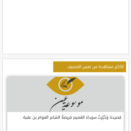
الأكثر مشاهدة من نفس التصنيف
قصيدة وَخُبِّرتُ سوداءَ الغَميم مَريضةٌ الشاعر العوام بن عقبة