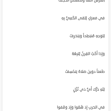
اِفتَرشَ القَنا وَتَضَعَضَعَ الحَجَفُ
في مَعرَكٍ يُلقى الكَمِيُّ بِهِ
لِلوَجهِ مُنبَطِحاً وَيَنحَرِفُ
وَإِذا أَكَبَّ القِرنُ يُتبِعُهُ
طَعناً دوَينَ صَلاهُ يَنخَسِفُ
لِلَهِ دَرُّكَ أَيُّ ذي نُزُلٍ
في الحَربِ إِذ هَمّوا وَإِذ وَقَفوا