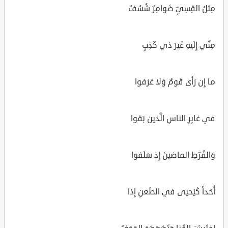
مِثلُ القِسِيِّ ضَوامِرٌ شُسُفُ
مِنّي إِلَيهِ غَيرَ ذي كَذِبٍ
ما إِن رَأى قَومٌ وَلا عَرَفوا
في غابِرِ الناسِ الَّذين بَقوا
وَالفُرَّطِ الماضينَ إِذ سَلَفوا
أَحَداً كَيَحيى في الطَعنِ إِذا