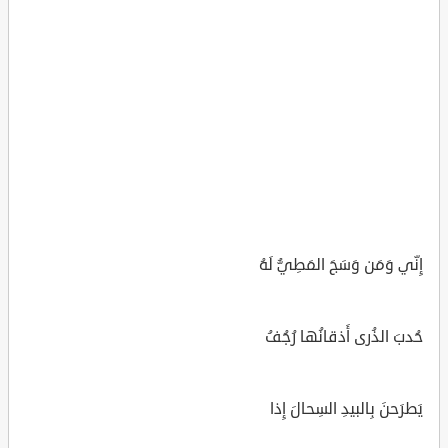
إِنّي وَمَن وَسَجَ المَطِيُّ لَهُ
حُدبَ الذُرى أَذقانُها رُجُفُ
يَطرَحنَ بِالبيدِ السِحالَ إِذا