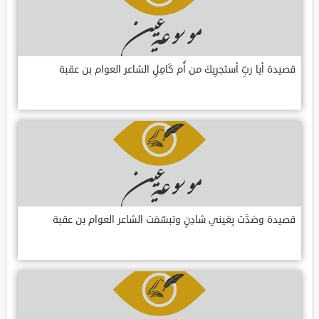
قصيدة أيا ربِّ أستجرِيكَ من أُم كَامِلٍ الشاعر العوام بن عقبة
قصيدة وصَدَّت بِعَيني شادِنٍ وتبسّمَت الشاعر العوام بن عقبة