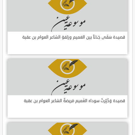
قصيدة سَقَى جَدَثاً بين الغميم وزلفةٍ الشاعر العوام بن عقبة
قصيدة وَخُبِّرتُ سوداءَ الغَميم مَريضةٌ الشاعر العوام بن عقبة