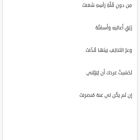
مِن دونِ قُلَّةِ رَأسِهِ شَعَفُ
زَلِقٍ أَعاليهِ وَأَسفَلُهُ
وَعرُ التَنائِفِ بَينَها قُذُفُ
لَخَشيتُ عَردَكَ أَن يُبَيِّتَني
إِن لَم يَكُن لي عَنهُ مُنصَرَفُ