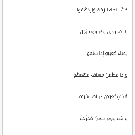
حَثَّ النَجاءَ الرَكبُ وَاِزدَهَفوا
وَالمُحرِمينَ لِصَوتِهِم زَجَلٌ
بِفِناءِ كَعبَتِهِ إِذا هَتَفوا
وَإِذا قَطَعنَ مَسافَ مَهمَهَةٍ
قَذَفٍ تَعَرَّضَ دونَها شَرَفُ
وافَت بِهِم خوصٌ مُحَزَّمَةٌ