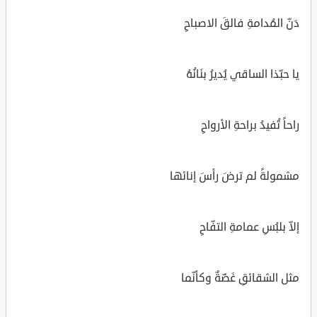
دَنِّ المُدامةِ فالقَ الاصباحِ
يا حبّذا الساقي يُديرُ بنَانُهُ
راحاً تُفيدُ براحةِ الأرواحِ
مشمولةً لم ترضَ رأسَ إنائها
إلاّ بلبُسِ عمامةِ التفّاحِ
مثل الشقائقِ غَضّةٌ وكأنّما