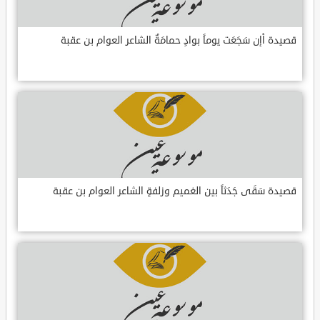
قصيدة أإن سَجَعَت يوماً بوادٍ حمامَةٌ الشاعر العوام بن عقبة
قصيدة سَقَى جَدَثاً بين الغميم وزلفةٍ الشاعر العوام بن عقبة