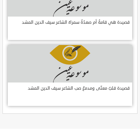
قصيدة هي قامةُ أم صعدُةُ سمراءُ الشاعر سيف الدين المشد
قصيدة قلبٌ معنّى ومدمعٌ صب الشاعر سيف الدين المشد