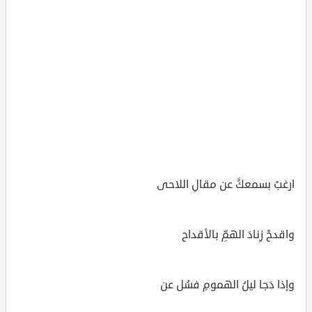
ارغبْ بسمعكًَ عن مقالِ اللاحى
واقدحْ زِنادَ الهمِّ بالأقداح
وإذا دَجا ليلُ الهمومِ فسُل عن