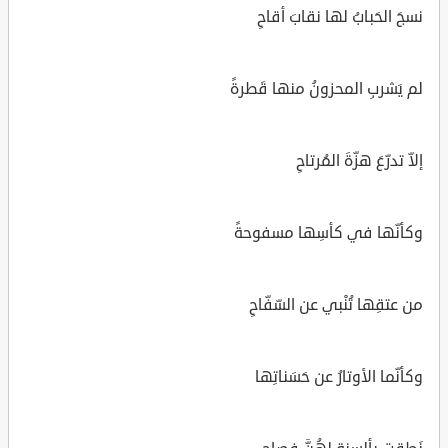
نسجَ الحَبابُ لها نقابَ أقاحِ
لم يَشربِ المحزونُ منها قَطرةً
إلاّ تدرّعَ هزّةَ المُرتاحِ
وكأنّها في كأسِها مسفوحةً
من عتقِها تُنْبي عن السّفّاحِ
وكأنّما الأوتارُ عن حَسَناتِها