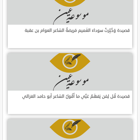
قصيدة وَخُبِّرتُ سوداءَ الغَميم مَريضةٌ الشاعر العوام بن عقبة
قصيدة قُل لِمَن يَفهَمُ عَنِّي ما أَقُولُ الشاعر أبو حامد الغزالي