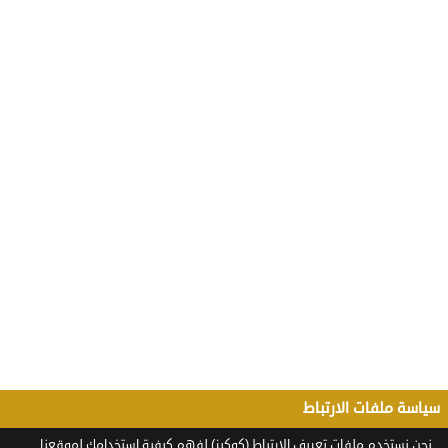
سياسة ملفات الارتباط
نحن نستخدم ملفات تعريف الارتباط (كوكيز) لفهم كيفية استخدامك لموقعنا