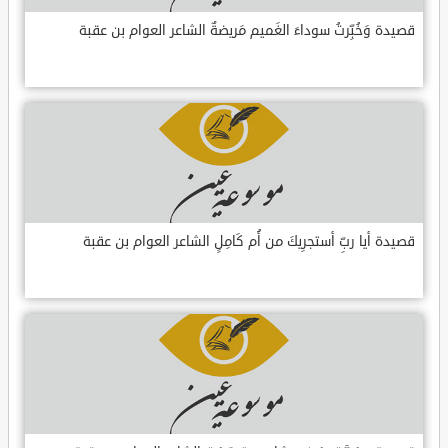
قصيدة وَخُبِّرتُ سوداءَ الغَميم مَريضةٌ الشاعر العوام بن عقبة
قصيدة أيا ربِّ أستجرِيكَ من أُم كَامِلٍ الشاعر العوام بن عقبة