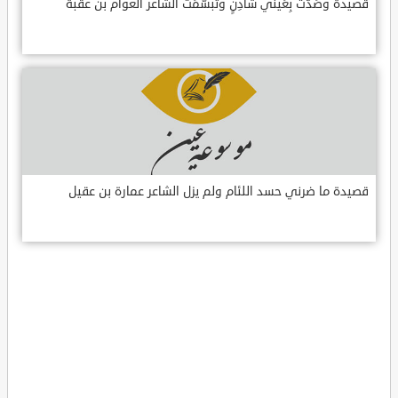
قصيدة وصَدَّت بِعَيني شادِنٍ وتبسّمَت الشاعر العوام بن عقبة
قصيدة ما ضرني حسد اللئام ولم يزل الشاعر عمارة بن عقيل