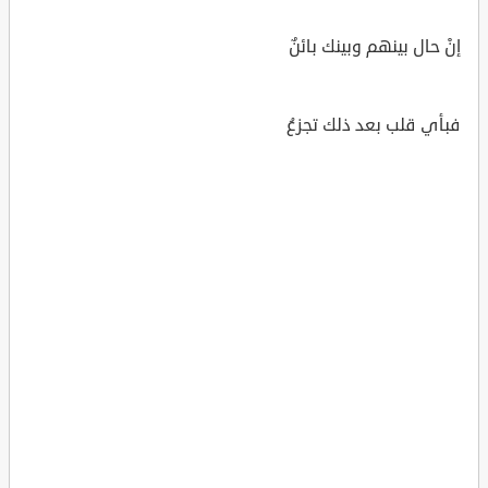
إنْ حال بينهم وبينك بائنٌ
فبأي قلب بعد ذلك تجزعُ