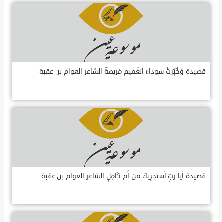
قصيدة وَخُبِّرتُ سوداءَ الغَميم مَريضةٌ الشاعر العوام بن عقبة
قصيدة أيا ربِّ أستجرِيكَ من أُم كَامِلٍ الشاعر العوام بن عقبة