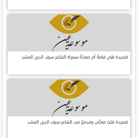
قصيدة هي قامةُ أم صعدُةُ سمراءُ الشاعر سيف الدين المشد
قصيدة قلبٌ معنّى ومدمعٌ صب الشاعر سيف الدين المشد