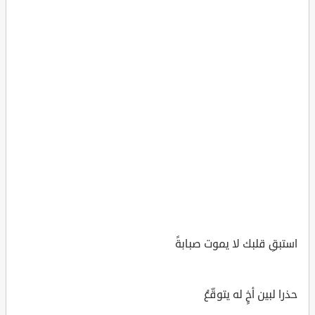
استبقِ قلبك لا يموت صبابةً
حذرا لبين أخٍ له يتوقّعُ