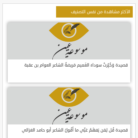
الأكثر مشاهدة من نفس التصنيف
قصيدة وَخُبِّرتُ سوداءَ الغَميم مَريضةٌ الشاعر العوام بن عقبة
قصيدة قُل لِمَن يَفهَمُ عَنِّي ما أَقُولُ الشاعر أبو حامد الغزالي