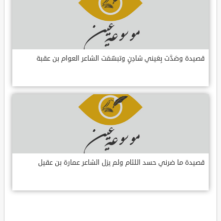
قصيدة وصَدَّت بِعَيني شادِنٍ وتبسّمَت الشاعر العوام بن عقبة
قصيدة ما ضرني حسد اللئام ولم يزل الشاعر عمارة بن عقيل