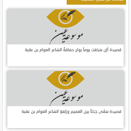
قصيدة أإن سَجَعَت يوماً بوادٍ حمامَةٌ الشاعر العوام بن عقبة
قصيدة سَقَى جَدَثاً بين الغميم وزلفةٍ الشاعر العوام بن عقبة