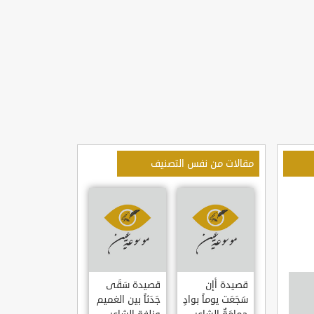
مقالات من نفس التصنيف
قصيدة أإن
قصيدة سَقَى
سَجَعَت يوماً بوادٍ
جَدَثاً بين الغميم