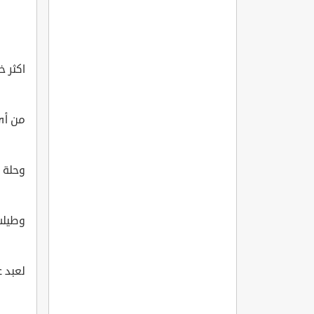
اكثر خ
من أي
وحلة 
وطيلس
لعبد 