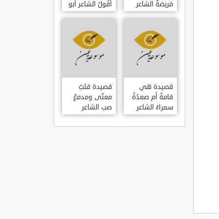
مَريضةٌ الشاعر
أَقُولُ الشاعر أبو
العوام بن عقبة
حامد الغزالي
قصيدة هي
قصيدة قلبٌ
قامةُ أم صعدُةُ
معنّى ومدمعٌ
سمراءُ الشاعر
صب الشاعر
سيف الدين
سيف الدين
المشد
المشد