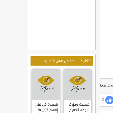
الأكثر مشاهدة من نفس التصنيف
0
قصيدة وَخُبِّرتُ
قصيدة قُل لِمَن
سوداءَ الغَميم
يَفهَمُ عَنِّي ما