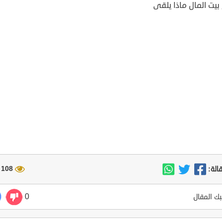
 بيت المال ماذا يلقى
108 مشاهدة
الة:
0
ك المقال