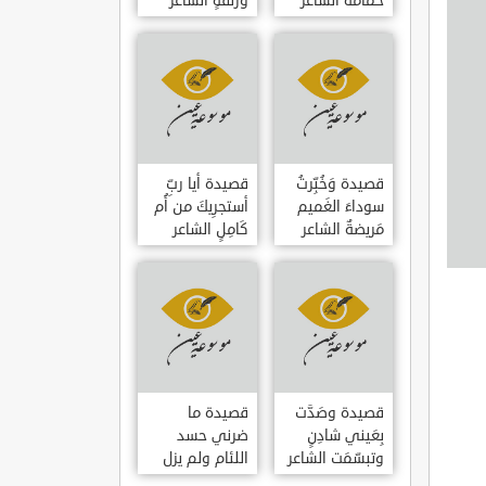
حمامَةٌ الشاعر
وزلفةٍ الشاعر
العوام بن عقبة
العوام بن عقبة
قصيدة وَخُبِّرتُ
قصيدة أيا ربِّ
سوداءَ الغَميم
أستجرِيكَ من أُم
مَريضةٌ الشاعر
كَامِلٍ الشاعر
العوام بن عقبة
العوام بن عقبة
قصيدة وصَدَّت
قصيدة ما
بِعَيني شادِنٍ
ضرني حسد
وتبسّمَت الشاعر
اللئام ولم يزل
العوام بن عقبة
الشاعر عمارة بن