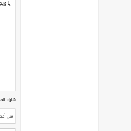
يا ويح
شارك المق
هل أعجب