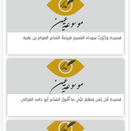
قصيدة وَخُبِّرتُ سوداءَ الغَميم مَريضةٌ الشاعر العوام بن عقبة
قصيدة قُل لِمَن يَفهَمُ عَنِّي ما أَقُولُ الشاعر أبو حامد الغزالي