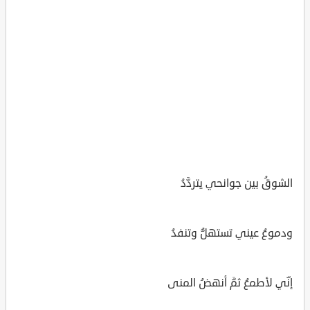
الشوقُ بين جوانحي يتردَّدُ
ودموعُ عيني تستهلُّ وتنفدُ
إنّي لأطمعُ ثمَّ أنهضُ المنى