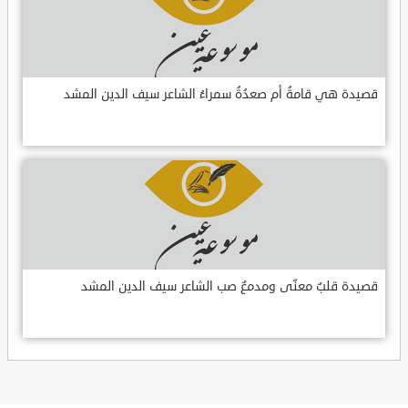
قصيدة هي قامةُ أم صعدُةُ سمراءُ الشاعر سيف الدين المشد
قصيدة قلبٌ معنّى ومدمعٌ صب الشاعر سيف الدين المشد