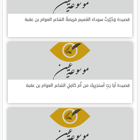
قصيدة وَخُبِّرتُ سوداءَ الغَميم مَريضةٌ الشاعر العوام بن عقبة
قصيدة أيا ربِّ أستجرِيكَ من أُم كَامِلٍ الشاعر العوام بن عقبة