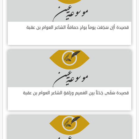
قصيدة أإن سَجَعَت يوماً بوادٍ حمامَةٌ الشاعر العوام بن عقبة
قصيدة سَقَى جَدَثاً بين الغميم وزلفةٍ الشاعر العوام بن عقبة