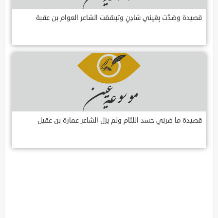
قصيدة وصَدَّت بِعَيني شادِنٍ وتبسّمَت الشاعر العوام بن عقبة
قصيدة ما ضرني حسد اللئام ولم يزل الشاعر عمارة بن عقيل