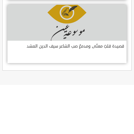
قصيدة قلبٌ معنّى ومدمعٌ صب الشاعر سيف الدين المشد