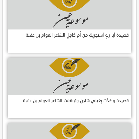
قصيدة أيا ربِّ أستجرِيكَ من أُم كَامِلٍ الشاعر العوام بن عقبة
قصيدة وصَدَّت بِعَيني شادِنٍ وتبسّمَت الشاعر العوام بن عقبة