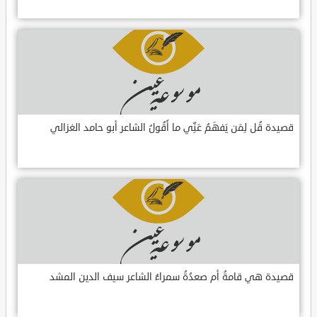
قصيدة قُل لِمَن يَفهَمُ عَنِّي ما أَقُولُ الشاعر أبو حامد الغزالي
قصيدة هي قامةُ أم صعدُةُ سمراءُ الشاعر سيف الدين المشد