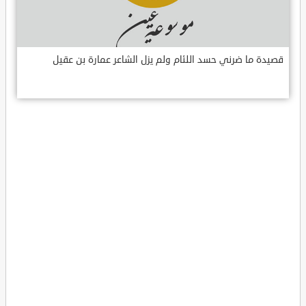
قصيدة ما ضرني حسد اللئام ولم يزل الشاعر عمارة بن عقيل