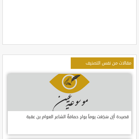
مقالات من نفس التصنيف
قصيدة أإن سَجَعَت يوماً بوادٍ حمامَةٌ الشاعر العوام بن عقبة