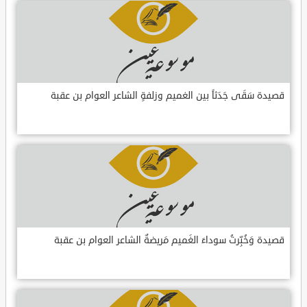
قصيدة سَقَى جَدَثاً بين الغميم وزلفةٍ الشاعر العوام بن عقبة
قصيدة وَخُبِّرتُ سوداءَ الغَميم مَريضةٌ الشاعر العوام بن عقبة