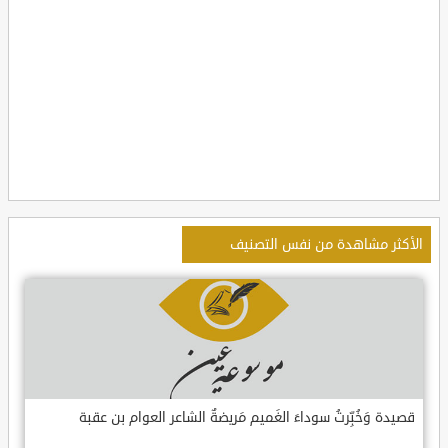
الأكثر مشاهدة من نفس التصنيف
قصيدة وَخُبِّرتُ سوداءَ الغَميم مَريضةٌ الشاعر العوام بن عقبة