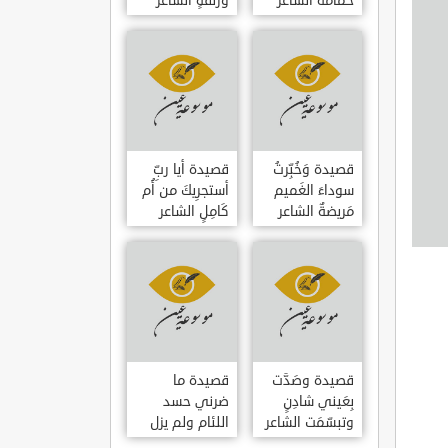
حمامَةٌ الشاعر
وزلفةٍ الشاعر
العوام بن عقبة
العوام بن عقبة
قصيدة وَخُبِّرتُ
قصيدة أيا ربِّ
سوداءَ الغَميم
أستجرِيكَ من أُم
مَريضةٌ الشاعر
كَامِلٍ الشاعر
العوام بن عقبة
العوام بن عقبة
قصيدة وصَدَّت
قصيدة ما
بِعَيني شادِنٍ
ضرني حسد
وتبسّمَت الشاعر
اللئام ولم يزل
العوام بن عقبة
الشاعر عمارة بن