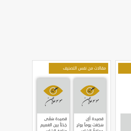
مقالات من نفس التصنيف
قصيدة أإن
قصيدة سَقَى
سَجَعَت يوماً بوادٍ
جَدَثاً بين الغميم