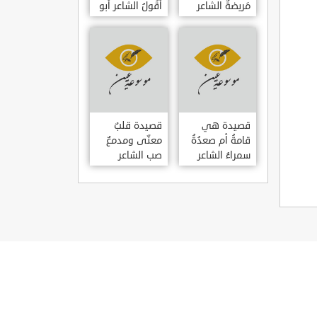
مَريضةٌ الشاعر
أَقُولُ الشاعر أبو
العوام بن عقبة
حامد الغزالي
قصيدة هي
قصيدة قلبٌ
قامةُ أم صعدُةُ
معنّى ومدمعٌ
سمراءُ الشاعر
صب الشاعر
سيف الدين
سيف الدين
المشد
المشد