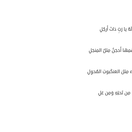
هُ يا رَبِّ ذاتَ أَرجُلِ
ها أَحجَنُ مِثلُ المِنجَلِ
 مِثلَ العَنكَبوتِ المُحوِلِ
ُ مِن تَحتِهِ وَمِن عَلِ