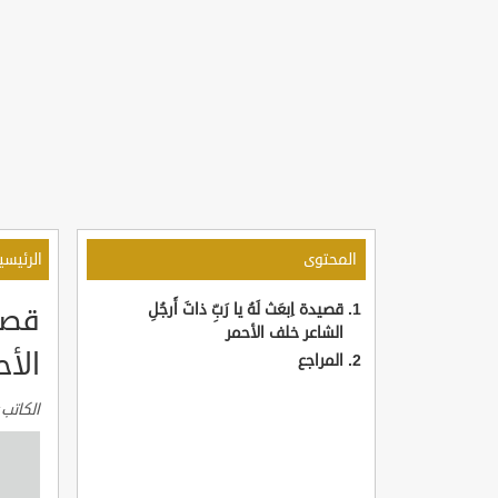
المحتوى
الرئيسي
قصيدة اِبعَث لَهُ يا رَبِّ ذاتَ أَرجُلِ
قصيد
الشاعر خلف الأحمر
الأح
المراجع
الكاتب