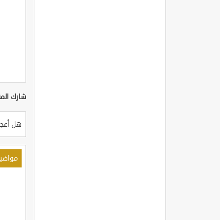
شارك المق
هل أعجب
مواضي