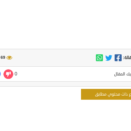
69 مشاهدة
الة:
0
ك المقال
ع ذات محتوي مطابق