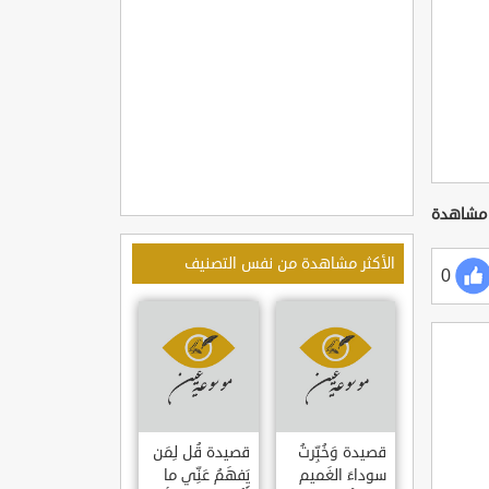
الأكثر مشاهدة من نفس التصنيف
0
قصيدة وَخُبِّرتُ
قصيدة قُل لِمَن
سوداءَ الغَميم
يَفهَمُ عَنِّي ما