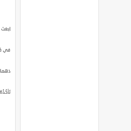
اِبعَث لَ
في فَمِ
دَهماءَ
تَأخُذُه