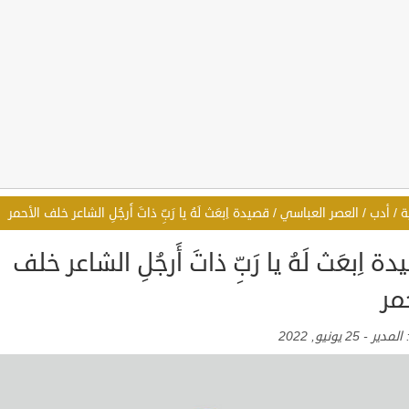
ة
/
أدب
/
العصر العباسي
/
قصيدة اِبعَث لَهُ يا رَبِّ ذاتَ أَرجُلِ الشاعر خلف الأحمر
ة اِبعَث لَهُ يا رَبِّ ذاتَ أَرجُلِ الشاعر خلف
مر
:
المدير
-
25 يونيو, 2022