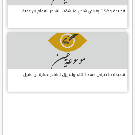
قصيدة وصَدَّت بِعَيني شادِنٍ وتبسّمَت الشاعر العوام بن عقبة
قصيدة ما ضرني حسد اللئام ولم يزل الشاعر عمارة بن عقيل