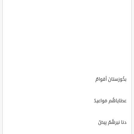
بخُوزستانَ أقوامٌ
عطاياهُم مَواعيدُ
دنا نيرهُمُ بِيضٌ