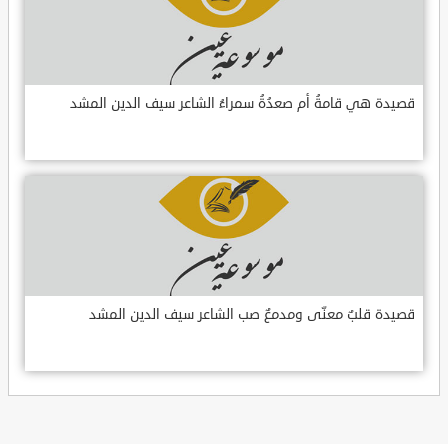
قصيدة هي قامةُ أم صعدُةُ سمراءُ الشاعر سيف الدين المشد
قصيدة قلبٌ معنّى ومدمعٌ صب الشاعر سيف الدين المشد