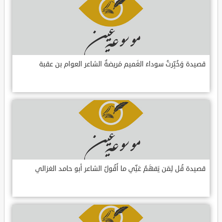
قصيدة وَخُبِّرتُ سوداءَ الغَميم مَريضةٌ الشاعر العوام بن عقبة
قصيدة قُل لِمَن يَفهَمُ عَنِّي ما أَقُولُ الشاعر أبو حامد الغزالي