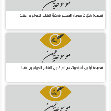
قصيدة وَخُبِّرتُ سوداءَ الغَميم مَريضةٌ الشاعر العوام بن عقبة
قصيدة أيا ربِّ أستجرِيكَ من أُم كَامِلٍ الشاعر العوام بن عقبة