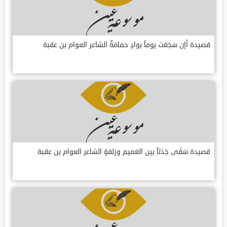
قصيدة أإن سَجَعَت يوماً بوادٍ حمامَةٌ الشاعر العوام بن عقبة
قصيدة سَقَى جَدَثاً بين الغميم وزلفةٍ الشاعر العوام بن عقبة